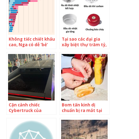
Không tiếc chiết khấu
Tại sao các đại gia
cao, Nga có dễ ‘bẻ’
xây biệt thự trăm tỷ,
dòng chảy dầu thô từ
làm nội thất hàng
châu Âu sang Trung
chục tỷ đồng, nhưng
Quốc?
không mấy ai lắp đặt
hệ thống phòng cháy
chữa cháy?
Cận cảnh chiếc
Bom tấn kinh dị
Cybertruck của
chuẩn bị ra mắt tại
Tesla: được lắp ráp sơ
các rạp chiếu phim
sài, màu còn không
Mỹ: Khủng hoảng
đồng nhất
bỏng ngô!