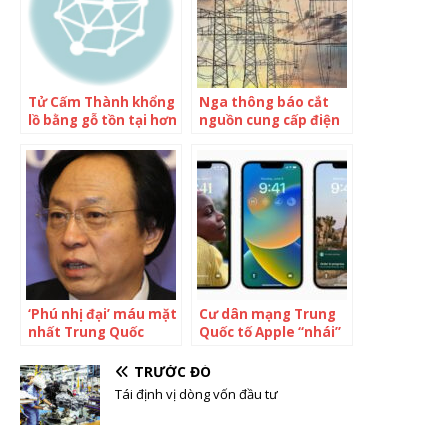
Tử Cấm Thành khổng
Nga thông báo cắt
lồ bằng gỗ tồn tại hơn
nguồn cung cấp điện
600 năm mà không bị
cho quốc gia EU: Lý do
thiêu rụi, cách người
tương tự ở 1 nước
xưa phòng cháy chữa
cháy khiến hậu thế
ngả mũ thán phục
‘Phú nhị đại’ máu mặt
Cư dân mạng Trung
nhất Trung Quốc
Quốc tố Apple “nhái”
Vương Tư Thông: 1
Xiaomi, kêu gọi tẩy
bài đăng khiến cả
chay
TRƯỚC ĐÓ
hãng dược lao đao,
Tái định vị dòng vốn đầu tư
tỷ phú sáng lập mất 2
tỷ USD trong nháy
mắt