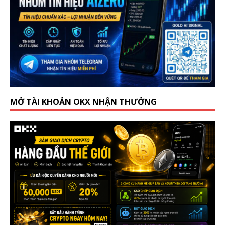
MỞ TÀI KHOẢN OKX NHẬN THƯỞNG