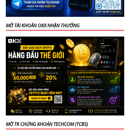
MỞ TÀI KHOẢN OKX NHẬN THƯỞNG
MỞ TK CHỨNG KHOÁN TECHCOM (TCBS)