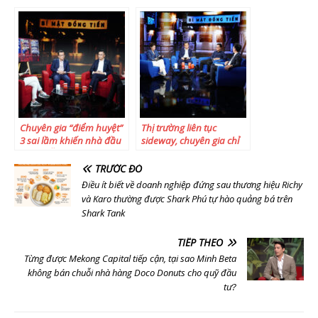
Khu biệt thự 500 tỷ, căn
Sài Gòn đón đà phát
hộ hàng hiệu 400 triệu
triển
đồng/m2
Chuyên gia “điểm huyệt”
Thị trường liên tục
3 sai lầm khiến nhà đầu
sideway, chuyên gia chỉ
tư ôm lỗ trên thị trường
ra sai lầm lớn nhất khiến
chứng khoán
nhà đầu tư liên tục thua
TRƯỚC ĐÓ
lỗ
Điều ít biết về doanh nghiệp đứng sau thương hiệu Richy
và Karo thường được Shark Phú tự hào quảng bá trên
Shark Tank
TIẾP THEO
Từng được Mekong Capital tiếp cận, tại sao Minh Beta
không bán chuỗi nhà hàng Doco Donuts cho quỹ đầu
tư?