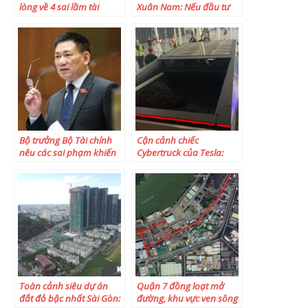
lòng về 4 sai lầm tài
Xuân Nam: Nếu đầu tư
chính khiến tiền không
chứng khoán khiến bạn
cánh mà bay: Mua nhà,
đau đầu thì bạn đang
nhảy việc là lỗi cơ bản
“yêu” sai cổ phiếu, hoặc
mà nhiều người vẫn
cách đầu tư chưa đúng!
đang mắc phải
Bộ trưởng Bộ Tài chính
Cận cảnh chiếc
nêu các sai phạm khiến
Cybertruck của Tesla:
loạt lãnh đạo ngành
được lắp ráp sơ sài, màu
chứng khoán chịu kỷ luật
còn không đồng nhất
Toàn cảnh siêu dự án
Quận 7 đồng loạt mở
đắt đỏ bậc nhất Sài Gòn:
đường, khu vực ven sông