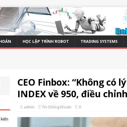
KHOÁN
HỌC LẬP TRÌNH ROBOT
TRADING SYSTEMS
CEO Finbox: “Không có lý
INDEX về 950, điều chỉnh
admin
Tin Chứng Khoán
0
 kiến