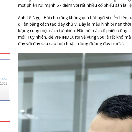
một phiên rơi mạnh 57 điểm với rất nhiều cổ phiếu sàn la liệ
Anh Lê Ngọc Hải cho rằng không quá bất ngờ vì diễn biến này
đi lên bằng cách tạo đáy chữ V. Đây là mẫu hình bị nén thờ
lượng cung một cách tự nhiên. Hầu hết các cổ phiếu cũng chư
mới. Tuy nhiên, để VN-INDEX rơi về vùng 950 là rất khó mà 
đáy với đáy sau cao hơn hoặc tương đương đáy trước”.