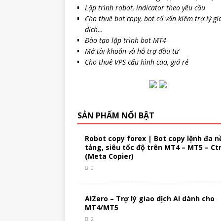
Lập trình robot, indicator theo yêu cầu
Cho thuê bot copy, bot cố vấn kiêm trợ lý gi
dịch…
Đào tạo lập trình bot MT4
Mở tài khoản và hỗ trợ đầu tư
Cho thuê VPS cấu hình cao, giá rẻ
SẢN PHẨM NỔI BẬT
Robot copy forex | Bot copy lệnh đa n
tảng, siêu tốc độ trên MT4 – MT5 – Ct
(Meta Copier)
0
AIZero – Trợ lý giao dịch AI dành cho
MT4/MT5
2