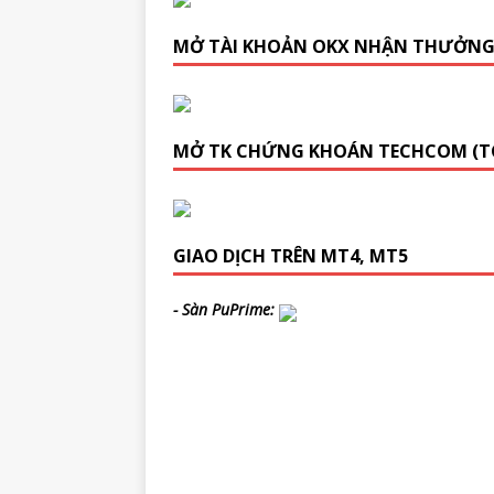
MỞ TÀI KHOẢN OKX NHẬN THƯỞN
MỞ TK CHỨNG KHOÁN TECHCOM (T
GIAO DỊCH TRÊN MT4, MT5
- Sàn PuPrime: