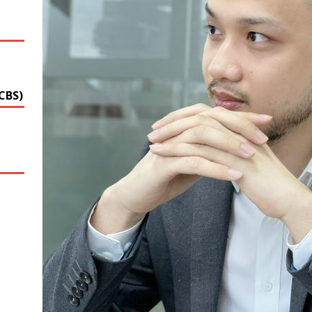
G
CBS)