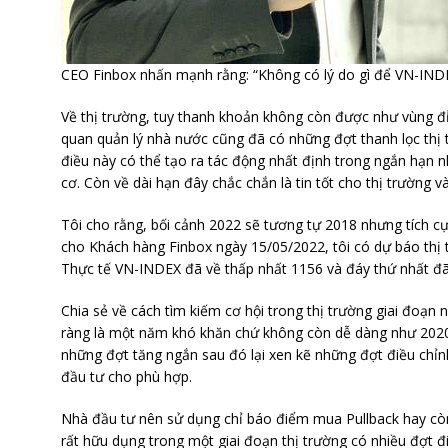
CEO Finbox nhấn mạnh rằng: “Không có lý do gì để VN-INDE
Về thị trường, tuy thanh khoản không còn được như vùng đỉ
quan quản lý nhà nước cũng đã có những đợt thanh lọc thị
điều này có thể tạo ra tác động nhất định trong ngắn hạn
cơ. Còn về dài hạn đây chắc chắn là tin tốt cho thị trường 
Tôi cho rằng, bối cảnh 2022 sẽ tương tự 2018 nhưng tích c
cho Khách hàng Finbox ngày 15/05/2022, tôi có dự báo thị 
Thực tế VN-INDEX đã về thấp nhất 1156 và đáy thứ nhất đã 
Chia sẻ về cách tìm kiếm cơ hội trong thị trường giai đoạn
ràng là một năm khó khăn chứ không còn dễ dàng như 2020 
những đợt tăng ngắn sau đó lại xen kẽ những đợt điều chỉnh
đầu tư cho phù hợp.
Nhà đầu tư nên sử dụng chỉ báo điểm mua Pullback hay còn
rất hữu dụng trong một giai đoạn thị trường có nhiều đợt đ