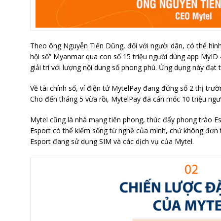
Theo ông Nguyễn Tiến Dũng, đối với người dân, có thể hìn
hội số” Myanmar qua con số 15 triệu người dùng app MyID – ứ
giải trí với lượng nội dung số phong phú. Ứng dụng này đạt 
Về tài chính số, ví điện tử MytelPay đang đứng số 2 thị trư
Cho đến tháng 5 vừa rồi, MytelPay đã cán mốc 10 triệu ngườ
Mytel cũng là nhà mạng tiên phong, thúc đẩy phong trào E
Esport có thể kiếm sống từ nghề của mình, chứ không đơn thu
Esport đang sử dụng SIM và các dịch vụ của Mytel.