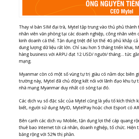
Thay vì bán SIM đại trà, Mytel tập trung vào thủ phủ thành 
nhân viên văn phòng tại các doanh nghiệp, công nhân viên 
kinh doanh cá thể. Tận dụng triệt để lợi thế 4G phủ khắp cả
dung lượng dữ liệu rất lớn. Chỉ sau hơn 5 tháng triển khai,
hàng business với ARPU đạt 12 USD/ người/ tháng… tức gần
mạng.
Myanmar còn có một số vùng tự trị giàu có nằm dọc biên gi
trường này, Mytel đã chủ động kết nối với lãnh đạo khu tự tr
nhà mạng Myanmar duy nhất có sóng tại đó.
Các dịch vụ số đặc sắc của Mytel cũng là yếu tố kích thích
biết, người sử dụng MyID, MytelPay hoặc chơi Esport có 
Bên cạnh các dịch vụ Mobile, tận dụng lợi thế cáp quang rộn
thuê bao Internet tới cá nhân, doanh nghiệp, tổ chức. Hiện 
băng rộng với 52% thị phần.