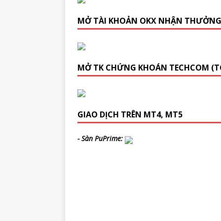
MỞ TÀI KHOẢN OKX NHẬN THƯỞN
MỞ TK CHỨNG KHOÁN TECHCOM (T
GIAO DỊCH TRÊN MT4, MT5
- Sàn PuPrime: