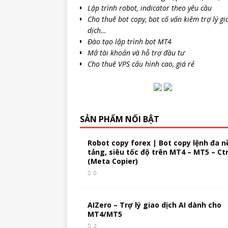
Lập trình robot, indicator theo yêu cầu
Cho thuê bot copy, bot cố vấn kiêm trợ lý gi
dịch…
Đào tạo lập trình bot MT4
Mở tài khoản và hỗ trợ đầu tư
Cho thuê VPS cấu hình cao, giá rẻ
SẢN PHẨM NỔI BẬT
Robot copy forex | Bot copy lệnh đa n
tảng, siêu tốc độ trên MT4 – MT5 – Ct
(Meta Copier)
0
AIZero – Trợ lý giao dịch AI dành cho
MT4/MT5
2