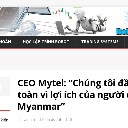
KHOÁN
HỌC LẬP TRÌNH ROBOT
TRADING SYSTEMS
CEO Mytel: “Chúng tôi đ
toàn vì lợi ích của người
Myanmar”
admin
Kinh doanh
0
 kiến