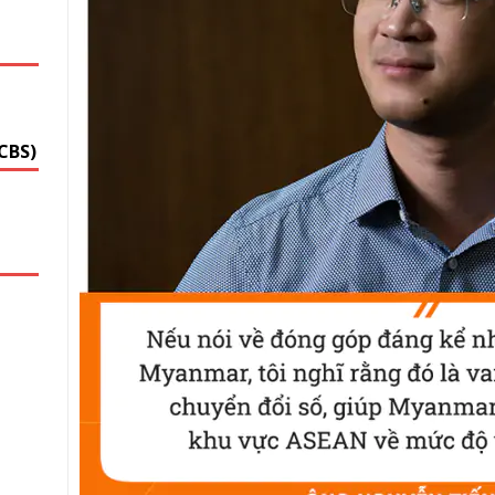
G
CBS)