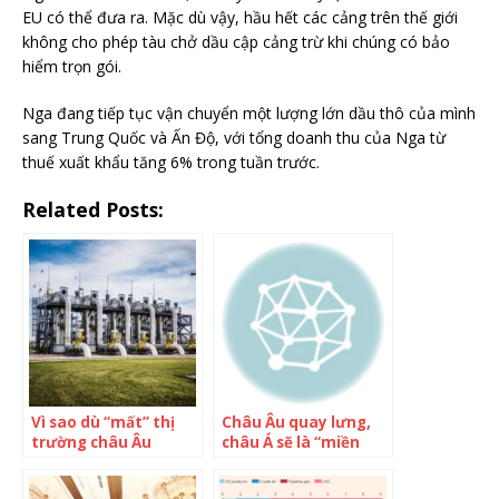
EU có thể đưa ra. Mặc dù vậy, hầu hết các cảng trên thế giới
không cho phép tàu chở dầu cập cảng trừ khi chúng có bảo
hiểm trọn gói.
Nga đang tiếp tục vận chuyển một lượng lớn dầu thô của mình
sang Trung Quốc và Ấn Độ, với tổng doanh thu của Nga từ
thuế xuất khẩu tăng 6% trong tuần trước.
Related Posts:
Vì sao dù “mất” thị
Châu Âu quay lưng,
trường châu Âu
châu Á sẽ là “miền
nhưng doanh thu
đất hứa” của dầu Nga
xuất khẩu dầu thô