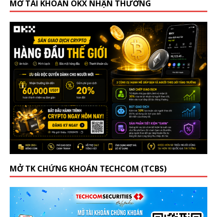
MỞ TÀI KHOẢN OKX NHẬN THƯỞNG
MỞ TK CHỨNG KHOÁN TECHCOM (TCBS)