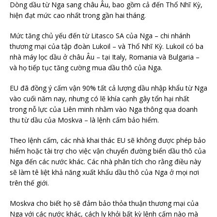
Dòng dầu từ Nga sang châu Âu, bao gồm cả đến Thổ Nhĩ Kỳ,
hiện đạt mức cao nhất trong gần hai tháng.
Mức tăng chủ yếu đến từ Litasco SA của Nga – chi nhánh
thương mại của tập đoàn Lukoil – và Thổ Nhĩ Kỳ. Lukoil có ba
nhà máy lọc dầu ở châu Âu – tại Italy, Romania và Bulgaria –
và họ tiếp tục tăng cường mua dầu thô của Nga.
EU đã đồng ý cấm vận 90% tất cả lượng dầu nhập khẩu từ Nga
vào cuối năm nay, nhưng có lẽ khía cạnh gây tổn hại nhất
trong nỗ lực của Liên minh nhằm vào Nga thông qua doanh
thu từ dầu của Moskva – là lệnh cấm bảo hiểm.
Theo lệnh cấm, các nhà khai thác EU sẽ không được phép bảo
hiểm hoặc tài trợ cho việc vận chuyển đường biển dầu thô của
Nga đến các nước khác. Các nhà phân tích cho rằng điều này
sẽ làm tê liệt khả năng xuất khẩu dầu thô của Nga ở mọi nơi
trên thế giới.
Moskva cho biết họ sẽ đảm bảo thỏa thuận thương mại của
Nga với các nước khác, cách ly khỏi bất kỳ lệnh cấm nào mà