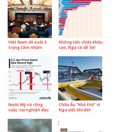
của Nga vẫn tăng?
Việt Nam đề xuất 5
Không tiếc chiết khấu
trọng tâm nhằm
cao, Nga có dễ ‘bẻ’
tăng cường hợp tác,
dòng chảy dầu thô từ
duy trì thịnh vượng ở
châu Âu sang Trung
châu Á
Quốc?
Nước Mỹ và công
Châu Âu “khó thở” vì
cuộc ‘cai nghiện dầu
Nga siết khí đốt
mỏ’: Mỗi ngày xả 1
mạnh tay
triệu thùng trong
kho dự trữ chỉ như
muối bỏ biển, tham