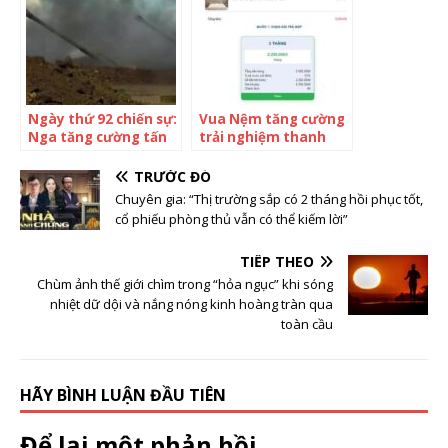
vọng soán ngôi ‘vua
dầu thô’ liệu có
thành?
Ngày thứ 92 chiến sự:
Vua Nệm tăng cường
Nga tăng cường tấn
trải nghiệm thanh
công ở đông Ukraine
toán xuyên suốt với
Mua trước trả sau
TRƯỚC ĐÓ
Chuyên gia: “Thị trường sắp có 2 tháng hồi phục tốt,
cổ phiếu phòng thủ vẫn có thể kiếm lời”
TIẾP THEO
Chùm ảnh thế giới chìm trong “hỏa ngục” khi sóng
nhiệt dữ dội và nắng nóng kinh hoàng tràn qua
toàn cầu
HÃY BÌNH LUẬN ĐẦU TIÊN
Để lại một phản hồi