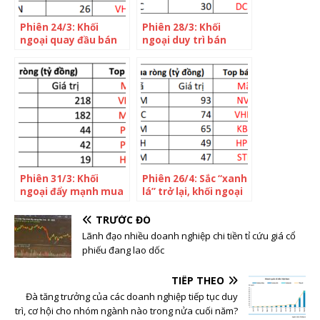
Phiên 24/3: Khối
Phiên 28/3: Khối
ngoại quay đầu bán
ngoại duy trì bán
ròng hơn trăm tỷ
ròng trong phiên VN-
trên HOSE, tâm điểm
Index “đỏ lửa”, tập
bán DXG, VNM
trung bán VNM, VCI
Phiên 31/3: Khối
Phiên 26/4: Sắc “xanh
ngoại đẩy mạnh mua
lá” trở lại, khối ngoại
ròng 380 tỷ đồng trên
mua ròng đột phá
toàn thị trường, tâm
hơn nghìn tỷ, tập
TRƯỚC ĐÓ
điểm mua vào VNM,
trung “gom” VNM,
Lãnh đạo nhiều doanh nghiệp chi tiền tỉ cứu giá cổ
DGC
DGC
phiếu đang lao dốc
TIẾP THEO
Đà tăng trưởng của các doanh nghiệp tiếp tục duy
trì, cơ hội cho nhóm ngành nào trong nửa cuối năm?