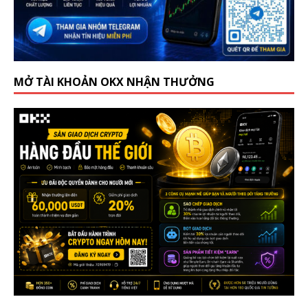
MỞ TÀI KHOẢN OKX NHẬN THƯỞNG