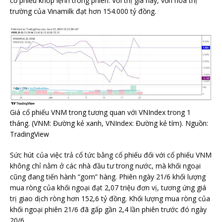
cổ phiếu khớp lệnh trong phiên. Với thị giá này, vốn hoá thị
trường của Vinamilk đạt hơn 154.000 tỷ đồng.
Giá cổ phiếu VNM trong tương quan với VNIndex trong 1
tháng. (VNM: Đường kẻ xanh, VNIndex: Đường kẻ tím). Nguồn:
TradingView
Sức hút của việc trả cổ tức bằng cổ phiếu đối với cổ phiếu VNM
không chỉ nằm ở các nhà đầu tư trong nước, mà khối ngoại
cũng đang tiến hành “gom” hàng. Phiên ngày 21/6 khối lượng
mua ròng của khối ngoại đạt 2,07 triệu đơn vị, tương ứng giá
trị giao dịch ròng hơn 152,6 tỷ đồng. Khối lượng mua ròng của
khối ngoại phiên 21/6 đã gấp gần 2,4 lần phiên trước đó ngày
20/6.