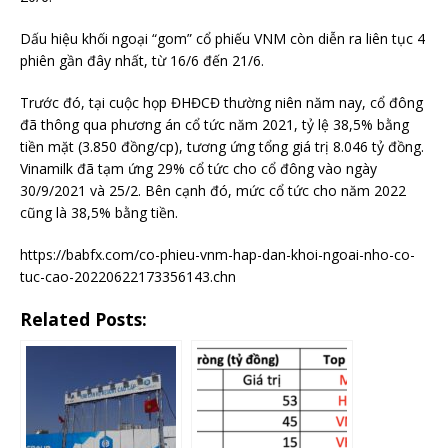
Dấu hiệu khối ngoại “gom” cổ phiếu VNM còn diễn ra liên tục 4
phiên gần đây nhất, từ 16/6 đến 21/6.
Trước đó, tại cuộc họp ĐHĐCĐ thường niên năm nay, cổ đông
đã thông qua phương án cổ tức năm 2021, tỷ lệ 38,5% bằng
tiền mặt (3.850 đồng/cp), tương ứng tổng giá trị 8.046 tỷ đồng.
Vinamilk đã tạm ứng 29% cổ tức cho cổ đông vào ngày
30/9/2021 và 25/2. Bên cạnh đó, mức cổ tức cho năm 2022
cũng là 38,5% bằng tiền.
https://babfx.com/co-phieu-vnm-hap-dan-khoi-ngoai-nho-co-
tuc-cao-20220622173356143.chn
Related Posts: