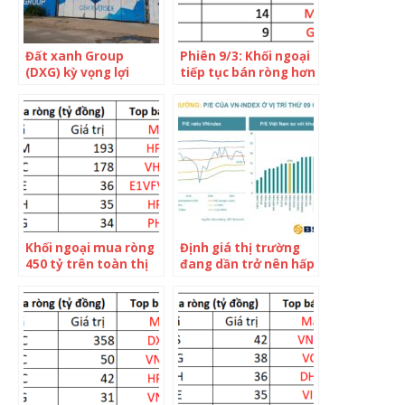
Đất xanh Group
Phiên 9/3: Khối ngoại
(DXG) kỳ vọng lợi
tiếp tục bán ròng hơn
nhuận sau thuế 1.400
nghìn tỷ trên HOSE,
tỷ đồng, không chia
tâm điểm bán HPG,
cổ tức 2021
VNM
Khối ngoại mua ròng
Định giá thị trường
450 tỷ trên toàn thị
đang dần trở nên hấp
trường trong phiên
dẫn, nhóm cổ phiếu
VN-Index bứt phá,
nào có cơ hội trong
tiếp tục “gom” VNM,
tháng 5?
DGC