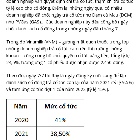
doanh nghiệp vẫn quyết định chi trả cổ tức, thậm chí trả cổ tức
tỷ lệ cao cho cổ đông. Điểm lại những ngày qua, có nhiều
doanh nghiệp đã chốt ngày trả cổ tức như Đạm cà Mau (DCM),
như PVGas (GAS)… Các doanh nghiệp này đều công bố ngày
chốt danh sách cổ đông trong những ngày đầu tháng 7.
Trong đó Vinamilk (VNM) – gương mặt quen thuộc trong top
những doanh nghiệp trả cổ tức cao trên thị trường chứng
khoán – cũng công bố chốt quyền cổ tức bằng tiền, tổng tỷ lệ
24,5%, tương ứng 1 cổ phiếu được nhận được 2.450 đồng.
Theo đó, ngày 7/7 tới đây là ngày đăng ký cuối cùng để lập
danh sách cổ đông trả cổ tức còn lại của năm 2021 (tỷ lệ 9,5%)
và tạm ứng cổ tức đợt 1 của năm 2022 (tỷ lệ 15%).