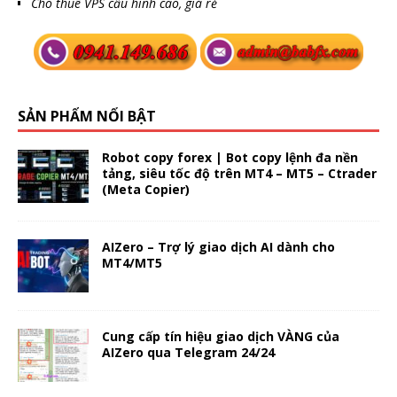
Cho thuê VPS cấu hình cao, giá rẻ
SẢN PHẨM NỔI BẬT
Robot copy forex | Bot copy lệnh đa nền
tảng, siêu tốc độ trên MT4 – MT5 – Ctrader
(Meta Copier)
AIZero – Trợ lý giao dịch AI dành cho
MT4/MT5
Cung cấp tín hiệu giao dịch VÀNG của
AIZero qua Telegram 24/24