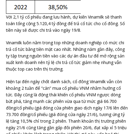
Với 2,1 tỷ cổ phiếu đang lưu hành, dự kiến Vinamilk sẽ thanh
toán tổng cộng 5.120,4 tỷ đồng để trả cổ tức cho cổ đông. Số
tiền này sẽ được chi trả vào ngày 19/8.
Vinamilk luôn nằm trong top những doanh nghiệp có mức chi
trả cổ tức bằng tiền mặt cao nhất. Những năm gần đây, công
ty tập trung nguồn tiền vào các dự án đầu tư để mở rộng sản
xuất kinh doanh nên tỷ lệ chi trả cổ tức giảm nhẹ nhưng vẫn
thuộc top cao trên thị trường.
Hiện tại đến ngày chốt danh sách, cổ đông Vinamilk vẫn còn
khoảng 2 tuần để “căn” mua cổ phiếu VNM nhằm hưởng cổ
tức. Đây cũng là động thái khiến cổ phiếu VNM ngược dòng
bứt phá, tăng mạnh các phiên vừa qua từ mức giá 66.700
đồng/cổ phiếu (giá đóng cửa phiên giao dịch ngày 17/6 lên đến
73.700 đồng/cổ phiếu (giá đóng cửa ngày 21/6), tương ứng tỷ
lệ tăng 10,5% chỉ trong 2 phiên. Thanh khoản thị trường phiên
ngày 21/6 cũng tăng gần gấp đôi phiên 20/6, đạt xấp xỉ 5 triệu