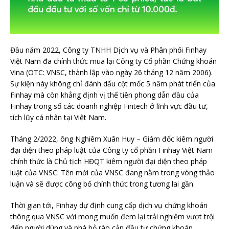
Đầu năm 2022, Công ty TNHH Dịch vụ và Phân phối Finhay
Việt Nam đã chính thức mua lại Công ty Cổ phần Chứng khoán
Vina (OTC: VNSC, thành lập vào ngày 26 tháng 12 năm 2006).
Sự kiện này không chỉ đánh dấu cột mốc 5 năm phát triển của
Finhay mà còn khẳng định vị thế tiên phong dẫn đầu của
Finhay trong số các doanh nghiệp Fintech ở lĩnh vực đầu tư,
tích lũy cá nhân tại Việt Nam.
Tháng 2/2022, ông Nghiêm Xuân Huy – Giám đốc kiêm người
đại diện theo pháp luật của Công ty cổ phần Finhay Việt Nam
chính thức là Chủ tịch HĐQT kiêm người đại diện theo pháp
luật của VNSC. Tên mới của VNSC đang nằm trong vòng thảo
luận và sẽ được công bố chính thức trong tương lai gần.
Thời gian tới, Finhay dự định cung cấp dịch vụ chứng khoán
thông qua VNSC với mong muốn đem lại trải nghiệm vượt trội
đến người dùng và phá bỏ rào cản đầu tư chứng khoán.