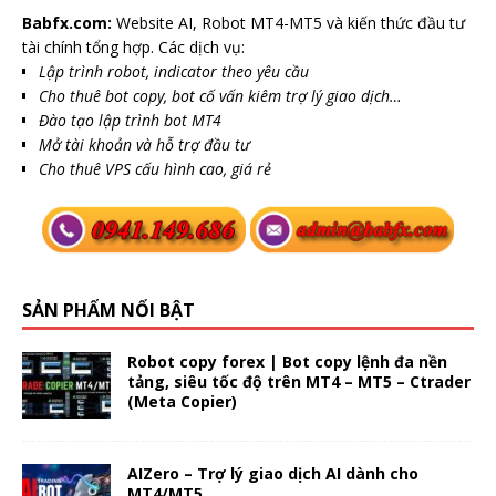
Babfx.com:
Website AI, Robot MT4-MT5 và kiến thức đầu tư
tài chính tổng hợp. Các dịch vụ:
Lập trình robot, indicator theo yêu cầu
Cho thuê bot copy, bot cố vấn kiêm trợ lý giao dịch…
Đào tạo lập trình bot MT4
Mở tài khoản và hỗ trợ đầu tư
Cho thuê VPS cấu hình cao, giá rẻ
SẢN PHẨM NỔI BẬT
Robot copy forex | Bot copy lệnh đa nền
tảng, siêu tốc độ trên MT4 – MT5 – Ctrader
(Meta Copier)
AIZero – Trợ lý giao dịch AI dành cho
MT4/MT5