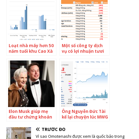
gia tỷ dân “hụt hơi”
Loạt nhà máy hơn 50
Một số công ty dịch
năm tuổi khu Cao Xà
vụ có lợi nhuận tươi
Lá đình đám một thời
sáng trở lại, 2 tân
tại Hà Nội: Có những
binh Bamboo
công ty lỗ triền miên
Airways và Vietravel
dù nằm trên “đất
Airlines ước vẫn lỗ lớn
vàng”, có đơn vị lãi
trong quý 1 Hàng
top đầu cả nước
không Việt Nam trái
chiều trong quý 1:
Vietjet lãi gấp đôi,
Bamboo Airways lỗ
gấp 5 lần Vietravel
Elon Musk giúp mẹ
Ông Nguyễn Đức Tài
Airways
đầu tư chứng khoán
kể lại chuyện lúc MWG
từ năm 14 tuổi
lên sàn: “Tôi nói bỏ 1
tỷ duy nhất mua cổ
TRƯỚC ĐÓ
phiếu MWG và quên
Vì sao Omotenashi được xem là quốc bảo trong