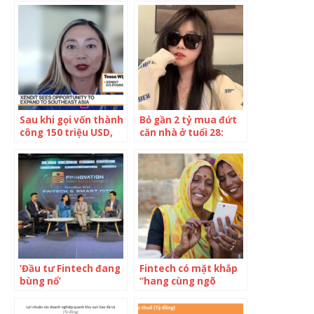
Sau khi gọi vốn thành
Bỏ gần 2 tỷ mua đứt
công 150 triệu USD,
căn nhà ở tuổi 28:
một kỳ lân fintech
Mua nhà với mình là
của Đông Nam Á lên
đang mua tiêu sản
kế hoạch mở rộng thị
vào người, vì sao?
trường tại Việt Nam
‘Đầu tư Fintech đang
Fintech có mặt khắp
bùng nổ’
“hang cùng ngõ
hẻm”, các ngân hàng
truyền thống ở quốc