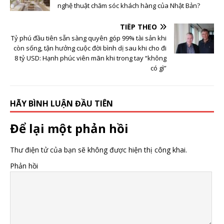
đi, chắc chắn khi con
nghệ thuật chăm sóc khách hàng của Nhật Bản?
em 18 tuổi nó sẽ có
100 tỷ để khởi
TIẾP THEO
nghiệp”
Tỷ phú đầu tiên sẵn sàng quyên góp 99% tài sản khi
còn sống, tận hưởng cuộc đời bình dị sau khi cho đi
8 tỷ USD: Hạnh phúc viên mãn khi trong tay “không
có gì”
HÃY BÌNH LUẬN ĐẦU TIÊN
Để lại một phản hồi
Thư điện tử của bạn sẽ không được hiện thị công khai.
Phản hồi