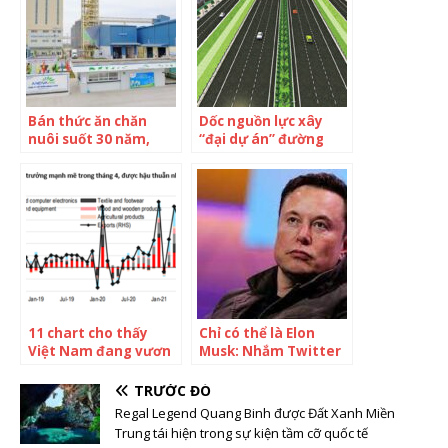
truyền thông tung
hô là “thiên tài
marketing”
Bán thức ăn chăn
Dốc nguồn lực xây
nuôi suốt 30 năm,
“đại dự án” đường
Nova Consumer
Vành đai 4 – vùng
muốn “lột xác” thành
Thủ đô
ông lớn hàng tiêu
dùng: Mục tiêu 1 tỷ
đô doanh thu sau 5
năm, sắp IPO trên
HoSE
11 chart cho thấy
Chỉ có thể là Elon
Việt Nam đang vươn
Musk: Nhắm Twitter
mình, lột xác, lấy lại
từ cuối tháng 1, ngày
hào quang chiến
nào cũng âm thầm
TRƯỚC ĐÓ
thắng, trở thành
mua cổ phiếu cho tới
Regal Legend Quang Binh được Đất Xanh Miền
công xưởng sản xuất
khi trở thành cổ đông
Trung tái hiện trong sự kiện tầm cỡ quốc tế
công nghệ của thế
lớn nhất