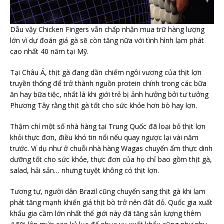
Dẫu vậy Chicken Fingers vẫn chấp nhận mua trữ hàng lượng
lớn vì dự đoán giá gà sẽ còn tăng nữa với tình hình lạm phát
cao nhất 40 năm tại Mỹ.
Tại Châu Á, thịt gà đang dần chiếm ngôi vương của thịt lợn
truyền thống để trở thành nguồn protein chính trong các bữa
ăn hay bữa tiệc, nhất là khi giới trẻ bị ảnh hưởng bởi tư tưởng
Phương Tây rằng thịt gà tốt cho sức khỏe hơn bò hay lợn.
Thậm chí một số nhà hàng tại Trung Quốc đã loại bỏ thịt lợn
khỏi thực đơn, điều khó tin nổi nếu quay ngược lại vài năm
trước. Ví dụ như ở chuỗi nhà hàng Wagas chuyến ẩm thực dinh
dưỡng tốt cho sức khỏe, thực đơn của họ chỉ bao gồm thịt gà,
salad, hải sản… nhưng tuyệt không có thịt lợn.
Tương tự, người dân Brazil cũng chuyển sang thịt gà khi lạm
phát tăng mạnh khiến giá thịt bò trở nên đắt đỏ. Quốc gia xuất
khẩu gia cầm lớn nhất thế giới này đã tăng sản lượng thêm