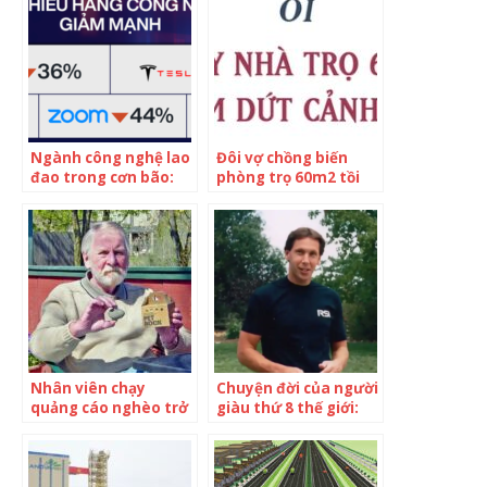
Ngành công nghệ lao
Đôi vợ chồng biến
đao trong cơn bão:
phòng trọ 60m2 tồi
Có công ty giá trị
tàn thành “chung cư
giảm tới 76%, nguồn
mặt đất” chỉ với 500
tiền cạn kiệt sắp dẫn
triệu VNĐ: “Đừng chờ
tới sự sụp đổ quy mô
tiết kiệm, hãy mạnh
lớn nhưng ít người
dạn vay tiền làm
chịu thừa nhận
nhà”
Nhân viên chạy
Chuyện đời của người
quảng cáo nghèo trở
giàu thứ 8 thế giới:
thành triệu phú nhờ
Là con của mẹ đơn
đi… bán đá: Thương
thân, 2 lần bỏ đại học
vụ để đời bắt nguồn
vì nghèo, 49 tuổi mới
từ bàn nhậu, được
thành tỷ phú