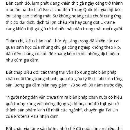
Bên cạnh đó, lạm phát đang khiến thịt gà ngày càng trở thành
món ăn ưa thích từ Brazil cho đến Trung Quốc khi giá thịt bò-
lợn tăng cao chóng mặt. Sự khủng hoảng của chuỗi cung ứng
thịt do đại dịch, dịch tả lợn Châu Phi hay xung đột Ukraine
càng khiến thịt gà giá rẻ trở nên hấp dẫn trong mắt mọi người.
Thậm chí, kiểu chăn nuôi thúc ép tăng trọng đã khiến các cơ
quan sinh học của những chú gà công nghiệp không theo kịp,
dẫn đến chúng có sức đề kháng kém trước những dịch bệnh
như cúm gia cầm.
Bất chấp điều đó, các trang trại vẫn áp dụng các biện pháp
chăn nuôi tăng trọng nhanh, qua đó giúp tỷ lệ chi phí trên tổng
sản lượng gia cầm hiện nay giảm 1/3 so với 30 năm trước đây.
“Người nông dân vẫn chưa tìm ra biện pháp chăn nuôi có hiệu
quả tương xứng với những động vật khác, nhờ đó thịt gà trở
thành sản phẩm kinh tế nhất của ngành”, chuyên gia Tai Lin
của Proterra Asia nhận định.
Bất chấp gia tăng sản lượng nhờ chế độ nuôi công nghiệp, thịt