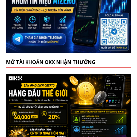
MỞ TÀI KHOẢN OKX NHẬN THƯỞNG