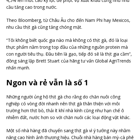
4,5% lên mức cao kỷ lục để phục vụ xuất khẩu cũng như nhu
cầu tăng cao trong nước.
Theo Bloomberg, từ Châu Âu cho đến Nam Phi hay Mexicos,
nhu cầu thịt gà cũng tăng chóng mặt.
“Tôi không biết quốc gia nào mà không có thịt gà, đó là loại
thực phẩm nằm trong top đầu của những nguồn protein mà
con người tiêu thụ. Đầu tiên là gạo, tiếp đó sẽ là thịt gia cầm”,
đồng sáng lập Brett Stuart của hãng tư vấn Global AgriTrends
nhấn mạnh.
Ngon và rẻ vẫn là số 1
Những người ủng hộ thịt gà cho rằng do chăn nuôi công
nghiệp có vòng đời nhanh nên thịt gà thân thiện với môi
trường hơn thịt bò, thải ít khí nhà kính cũng như hạn chế ô
nhiễm đất, nước hơn so với chăn nuôi các loại động vật khác.
Một số nhà hàng đã chuyển sang thịt gà vì ý tưởng này nhằm
nâng cao hình ảnh thương hiệu. Chuỗi nhà hàng bán mỳ-cà phê