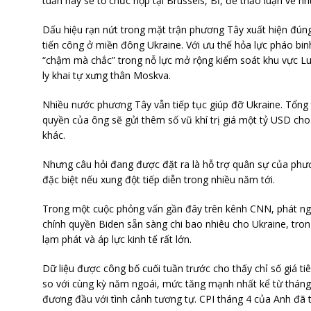
tuần này sẽ tổ chức họp tại Brussels, Bỉ, để thảo luận về n
Dấu hiệu rạn nứt trong mặt trận phương Tây xuất hiện đúng 
tiến công ở miền đông Ukraine. Với ưu thế hỏa lực pháo bin
“chậm mà chắc” trong nỗ lực mở rộng kiểm soát khu vực Lu
ly khai tự xưng thân Moskva.
Nhiều nước phương Tây vẫn tiếp tục giúp đỡ Ukraine. Tổng
quyền của ông sẽ gửi thêm số vũ khí trị giá một tỷ USD cho
khác.
Nhưng câu hỏi đang được đặt ra là hỗ trợ quân sự của phươ
đặc biệt nếu xung đột tiếp diễn trong nhiều năm tới.
Trong một cuộc phỏng vấn gần đây trên kênh CNN, phát ng
chính quyền Biden sẵn sàng chi bao nhiêu cho Ukraine, tr
lạm phát và áp lực kinh tế rất lớn.
Dữ liệu được công bố cuối tuần trước cho thấy chỉ số giá t
so với cùng kỳ năm ngoái, mức tăng mạnh nhất kể từ thán
đương đầu với tình cảnh tương tự. CPI tháng 4 của Anh đã