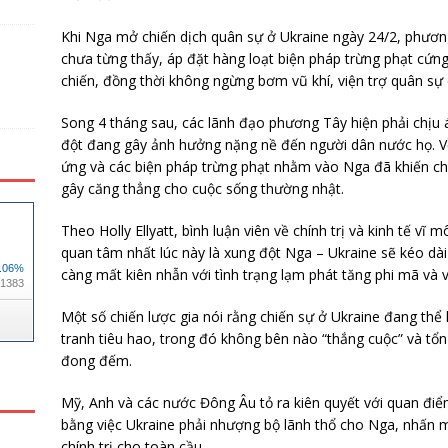
Khi Nga mở chiến dịch quân sự ở Ukraine ngày 24/2, phươn
chưa từng thấy, áp đặt hàng loạt biện pháp trừng phạt cứ
chiến, đồng thời không ngừng bơm vũ khí, viện trợ quân sự 
Song 4 tháng sau, các lãnh đạo phương Tây hiện phải chịu á
đột đang gây ảnh hưởng nặng nề đến người dân nước họ. Về
ứng và các biện pháp trừng phạt nhằm vào Nga đã khiến ch
gây căng thẳng cho cuộc sống thường nhật.
Theo Holly Ellyatt, bình luận viên về chính trị và kinh tế vĩ 
quan tâm nhất lúc này là xung đột Nga – Ukraine sẽ kéo dài
càng mất kiên nhẫn với tình trạng lạm phát tăng phi mã và v
Một số chiến lược gia nói rằng chiến sự ở Ukraine đang thể
tranh tiêu hao, trong đó không bên nào “thắng cuộc” và tổn
đong đếm.
Mỹ, Anh và các nước Đông Âu tỏ ra kiên quyết với quan đi
bằng việc Ukraine phải nhượng bộ lãnh thổ cho Nga, nhấn m
chính trị cho toàn cầu.