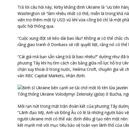
Trả lời câu hỏi này, Kirby khẳng định Ukraine là “ưu tiên hà
Washington sẽ “làm nhiều nhất có thể, miễn là trong khả nă
viện trợ thêm một tỷ USD vũ khí vừa công bố chỉ là một ph
quốc hội thông qua.
“Cuộc xung đột sẽ kéo dài bao lâu? Không ai có thể chắc ch
rằng giao tranh ở Donbass sẽ rất quyết liệt, rằng nó có thể
“Cái giá mà bạn sẵn sàng trả là bao nhiêu?” dường như đã t
phương Tây khi họ tìm cách cân bằng giữa nỗ lực hỗ trợ Uk
chặn suy thoái ở trong nước, Helima Croft, chuyên gia về ch
vấn RBC Capital Markets, nhận định.
Tổng thống Ukraine Volodymyr Zelensky (giữa) ở Bucha, ngo
Mối rạn nứt trong mặt trận đoàn kết của phương Tây dường 
“Lãnh đạo Mỹ, Anh và Đông Âu có lẽ là những người bảo vệ 
người Ukraine mới có thể xác định điều gì tạo nên một nền 
kết mạnh mẽ với mục tiêu bảo vệ toàn vẹn lãnh thổ của Ukra