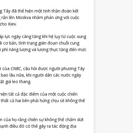
g Tây đã thể hiện một tinh thần đoàn kết
ng rắn lên Moskva nhằm phản ứng với cuộc
cho Kiev.
p lực ngày càng tăng khi hệ lụy từ cuộc xung
 cơ bản, tình trạng gián đoạn chuỗi cung
i phí năng lượng và lương thực tăng đến mức
mô của
CNBC
, câu hỏi được người phương Tây
 bao lâu nữa, khi người dân các nước ngày
ật giá leo thang.
 hiện tất cả đặc điểm của một cuộc chiến
 thất cả hai bên phải hứng chịu sẽ không thể
ểm của họ rằng chiến sự không thể chấm dứt
ạnh điều đó có thể gây ra tác động địa