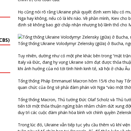
G
Họ cũng nói rõ rằng Ukraine phải quyết định xem liệu có 
Nga hay không, nếu có là khi nào. Về phần mình, Kiev cho
định sẽ không bao giờ chấp nhận nhượng bộ lãnh thổ cho 
CBS)
Tổng thống Ukraine Volodymyr Zelensky (giữa) ở Bucha, ngo
Tuy nhiên, dường như có một phe khác bên trong “mặt trận 
Italy và Đức, đang hy vọng Ukraine sớm đạt được thỏa thuậ
khi ảnh hưởng của nó tới tình hình kinh tế, xã hội ở châu Âu 
Tổng thống Pháp Emmanuel Macron hôm 15/6 cho hay Tổng
quan chức của ông sẽ phải đàm phán với Nga “vào một thờ
Tổng thống Macron, Thủ tướng Đức Olaf Scholz và Thủ tướn
tiến tới một thỏa thuận ngừng bắn nhằm chấm dứt xung đột,
duy trì các cuộc đàm phán hòa bình với chính quyền Zelensk
Trong lúc đó, Ukraine vẫn tiếp tục yêu cầu thêm vũ khí vi