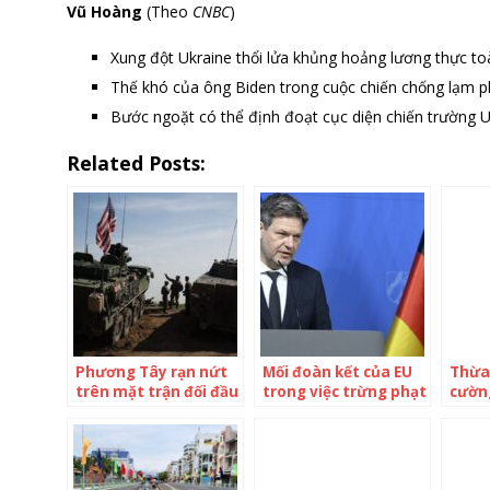
Vũ Hoàng
(Theo
CNBC
)
Xung đột Ukraine thổi lửa khủng hoảng lương thực to
Thế khó của ông Biden trong cuộc chiến chống lạm p
Bước ngoặt có thể định đoạt cục diện chiến trường U
Related Posts:
Phương Tây rạn nứt
Mối đoàn kết của EU
Thừa
trên mặt trận đối đầu
trong việc trừng phạt
cường
Nga
Nga “bắt đầu rạn
thủ t
nứt”
cho n