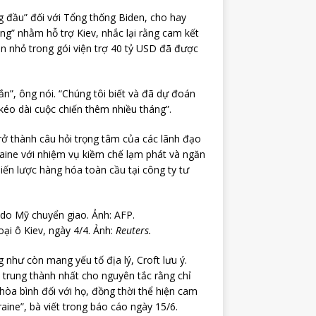
ng đầu” đối với Tổng thống Biden, cho hay
ng” nhằm hỗ trợ Kiev, nhắc lại rằng cam kết
ần nhỏ trong gói viện trợ 40 tỷ USD đã được
ắn”, ông nói. “Chúng tôi biết và đã dự đoán
 kéo dài cuộc chiến thêm nhiều tháng”.
rở thành câu hỏi trọng tâm của các lãnh đạo
raine với nhiệm vụ kiềm chế lạm phát và ngăn
iến lược hàng hóa toàn cầu tại công ty tư
ại ô Kiev, ngày 4/4. Ảnh:
Reuters.
như còn mang yếu tố địa lý, Croft lưu ý.
trung thành nhất cho nguyên tắc rằng chỉ
hòa bình đối với họ, đồng thời thể hiện cam
ine”, bà viết trong báo cáo ngày 15/6.