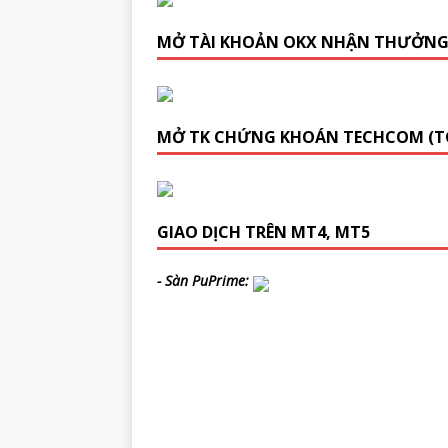
MỞ TÀI KHOẢN OKX NHẬN THƯỞN
MỞ TK CHỨNG KHOÁN TECHCOM (T
GIAO DỊCH TRÊN MT4, MT5
- Sàn PuPrime: