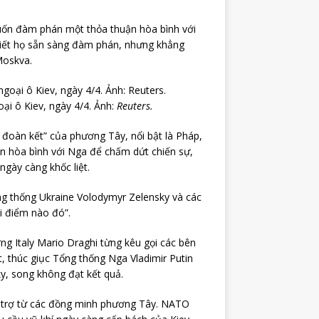
muốn đàm phán một thỏa thuận hòa bình với
 biết họ sẵn sàng đàm phán, nhưng khẳng
Moskva.
ại ô Kiev, ngày 4/4. Ảnh:
Reuters.
đoàn kết” của phương Tây, nổi bật là Pháp,
n hòa bình với Nga để chấm dứt chiến sự,
ngày càng khốc liệt.
 thống Ukraine Volodymyr Zelensky và các
i điểm nào đó”.
g Italy Mario Draghi từng kêu gọi các bên
 thúc giục Tổng thống Nga Vladimir Putin
y, song không đạt kết quả.
ện trợ từ các đồng minh phương Tây. NATO