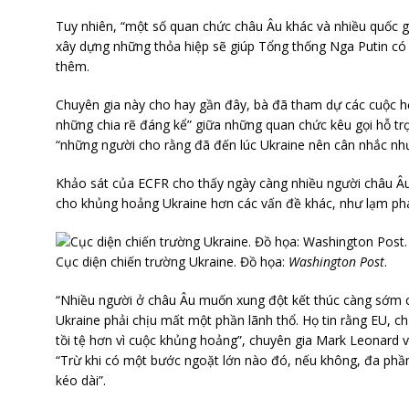
Tuy nhiên, “một số quan chức châu Âu khác và nhiều quốc gi
xây dựng những thỏa hiệp sẽ giúp Tổng thống Nga Putin có đư
thêm.
Chuyên gia này cho hay gần đây, bà đã tham dự các cuộc họ
những chia rẽ đáng kể” giữa những quan chức kêu gọi hỗ t
“những người cho rằng đã đến lúc Ukraine nên cân nhắc nh
Khảo sát của ECFR cho thấy ngày càng nhiều người châu Âu 
cho khủng hoảng Ukraine hơn các vấn đề khác, như lạm phát
Cục diện chiến trường Ukraine. Đồ họa:
Washington Post
.
“Nhiều người ở châu Âu muốn xung đột kết thúc càng sớm cà
Ukraine phải chịu mất một phần lãnh thổ. Họ tin rằng EU, 
tồi tệ hơn vì cuộc khủng hoảng”, chuyên gia Mark Leonard v
“Trừ khi có một bước ngoặt lớn nào đó, nếu không, đa phầ
kéo dài”.