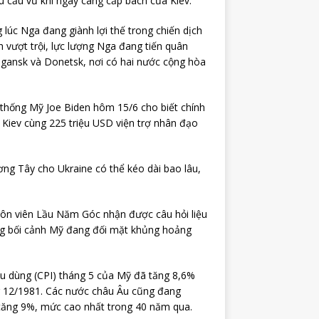
hu cầu vũ khí ngày càng cấp bách của Kiev.
lúc Nga đang giành lợi thế trong chiến dịch
h vượt trội, lực lượng Nga đang tiến quân
gansk và Donetsk, nơi có hai nước cộng hòa
 thống Mỹ Joe Biden hôm 15/6 cho biết chính
 Kiev cùng 225 triệu USD viện trợ nhân đạo
ng Tây cho Ukraine có thể kéo dài bao lâu,
ôn viên Lầu Năm Góc nhận được câu hỏi liệu
ong bối cảnh Mỹ đang đối mặt khủng hoảng
iêu dùng (CPI) tháng 5 của Mỹ đã tăng 8,6%
g 12/1981. Các nước châu Âu cũng đang
 tăng 9%, mức cao nhất trong 40 năm qua.