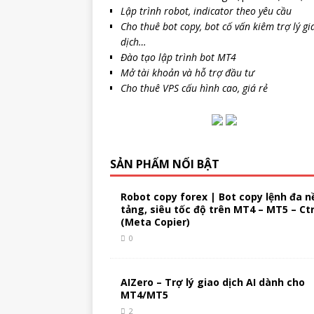
Lập trình robot, indicator theo yêu cầu
Cho thuê bot copy, bot cố vấn kiêm trợ lý gi
dịch…
Đào tạo lập trình bot MT4
Mở tài khoản và hỗ trợ đầu tư
Cho thuê VPS cấu hình cao, giá rẻ
SẢN PHẨM NỔI BẬT
Robot copy forex | Bot copy lệnh đa n
tảng, siêu tốc độ trên MT4 – MT5 – Ct
(Meta Copier)
0
AIZero – Trợ lý giao dịch AI dành cho
MT4/MT5
2