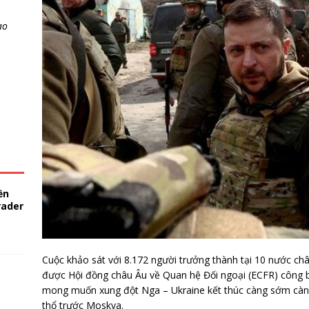
ao
ền
rader
Cuộc khảo sát với 8.172 người trưởng thành tại 10 nước châ
được Hội đồng châu Âu về Quan hệ Đối ngoại (ECFR) công b
mong muốn xung đột Nga – Ukraine kết thúc càng sớm càng 
thổ trước Moskva.