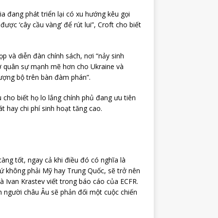
a đang phát triển lại có xu hướng kêu gọi
ợc ‘cây cầu vàng’ để rút lui”, Croft cho biết
p và diễn đàn chính sách, nơi “nảy sinh
rợ quân sự mạnh mẽ hơn cho Ukraine và
ượng bộ trên bàn đàm phán”.
cho biết họ lo lắng chính phủ đang ưu tiên
 hay chi phí sinh hoạt tăng cao.
ng tốt, ngay cả khi điều đó có nghĩa là
chứ không phải Mỹ hay Trung Quốc, sẽ trở nên
à Ivan Krastev viết trong báo cáo của ECFR.
n người châu Âu sẽ phản đối một cuộc chiến