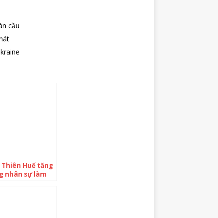
àn cầu
hát
kraine
 Thiên Huế tăng
 nhân sự làm
ục, hồ sơ dự án
hà đầu tư