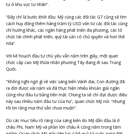
tư ở khu vực tư nhân”.
“Đây chỉ là bước khởi đầu: Mỹ cùng các đối tác G7 cũng sẽ tìm
cách huy động thêm hàng trăm tỷ USD vốn từ các đối tác cùng
chí hướng khác, các ngân hàng phát triển đa phương, các tổ
chức tài chính phát triển, quỹ tài sản có chủ quyền và hơn thế
nữa”.
Với kế hoạch đầu tư chủ yếu vẫn nằm trên giấy, một quan
chức cấp cao Mỹ thừa nhận phương Tây đang đi sau Trung
Quốc.
“Không nghi ngờ gì về việc sáng kiến Vành đai, Con đường đã
ra đời được vài năm và đã thực hiện nhiều khoản giải ngân
cũng như đầu tư bằng tiền mặt. Chúng ta sẽ chỉ đạt được điều
này sau nhiều năm đầu tư của họ”, quan chức Mỹ nói. “nhưng
tôi tin rằng mọi thứ vẫn chưa muộn”.
Dù các mục tiêu rõ ràng của sáng kiến do Mỹ dẫn đầu là ở
châu Phi, Nam Mỹ và phần lớn châu Á cũng nằm trong tầm
ngắm. Quan chức Mỹ giấu tên lưu ý hệ quả từ cuộc xung đột