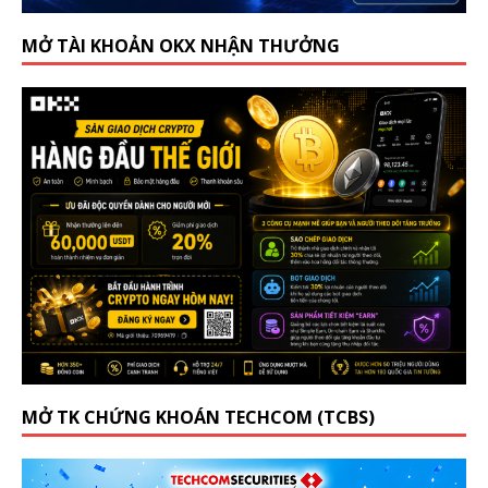
MỞ TÀI KHOẢN OKX NHẬN THƯỞNG
MỞ TK CHỨNG KHOÁN TECHCOM (TCBS)