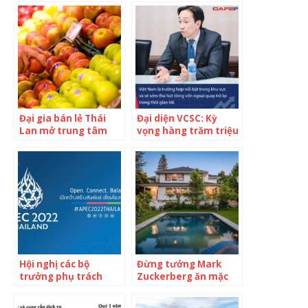
30.000m2, 300 tỷ
lãnh đạo tại VinBus,
đồng vốn đầu tư, 1/3
người chế tạo vải từ
gian hàng đến từ
vỏ hải sản
doanh nghiệp địa
phương
Đại gia bán lẻ Thái
Đại diện VCSC: Kỳ
Lan mở trung tâm
vọng hàng trăm triệu
thương mại gần
USD từ Thái Lan đổ
30.000 m2 tại Lào Cai
vào chứng khoán
Việt Nam trong năm
2022
Hội nghị các bộ
Đừng tưởng Mark
trưởng phụ trách
Zuckerberg ăn mặc
kinh tế APEC sắp diễn
“xuề xòa” giản dị, hóa
ra tại Thái Lan
ra tỷ phú Facebook