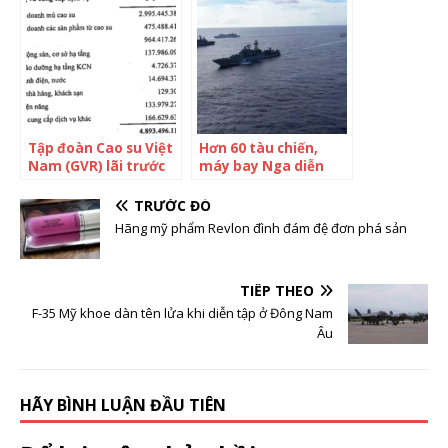
có lối sống xa hoa
hơn nhiều người
tưởng
Tập đoàn Cao su Việt
Hơn 60 tàu chiến,
Nam (GVR) lãi trước
máy bay Nga diễn
thuế 1.500 tỷ đồng
tập trên Thái Bình
quý 1, trong đó có
Dương
TRƯỚC ĐÓ
khoản thu bồi
Hãng mỹ phẩm Revlon đình đám đệ đơn phá sản
thường gần 300 tỷ
đồng
TIẾP THEO
F-35 Mỹ khoe dàn tên lửa khi diễn tập ở Đông Nam
Âu
HÃY BÌNH LUẬN ĐẦU TIÊN