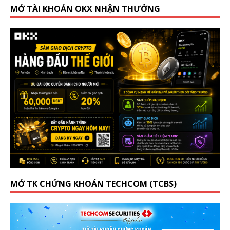
MỞ TÀI KHOẢN OKX NHẬN THƯỞNG
MỞ TK CHỨNG KHOÁN TECHCOM (TCBS)