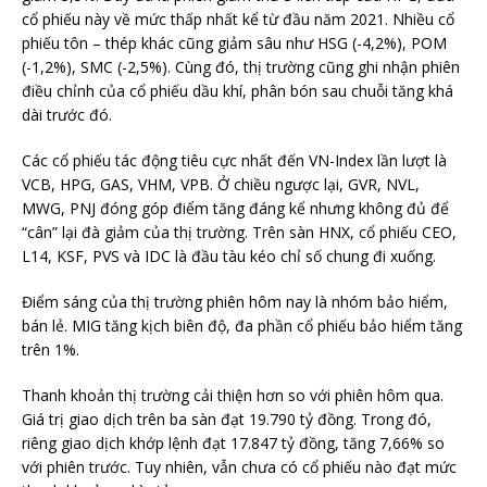
cổ phiếu này về mức thấp nhất kể từ đầu năm 2021. Nhiều cổ
phiếu tôn – thép khác cũng giảm sâu như HSG (-4,2%), POM
(-1,2%), SMC (-2,5%). Cùng đó, thị trường cũng ghi nhận phiên
điều chỉnh của cổ phiếu dầu khí, phân bón sau chuỗi tăng khá
dài trước đó.
Các cổ phiếu tác động tiêu cực nhất đến VN-Index lần lượt là
VCB, HPG, GAS, VHM, VPB. Ở chiều ngược lại, GVR, NVL,
MWG, PNJ đóng góp điểm tăng đáng kể nhưng không đủ để
“cân” lại đà giảm của thị trường. Trên sàn HNX, cổ phiếu CEO,
L14, KSF, PVS và IDC là đầu tàu kéo chỉ số chung đi xuống.
Điểm sáng của thị trường phiên hôm nay là nhóm bảo hiểm,
bán lẻ. MIG tăng kịch biên độ, đa phần cổ phiếu bảo hiểm tăng
trên 1%.
Thanh khoản thị trường cải thiện hơn so với phiên hôm qua.
Giá trị giao dịch trên ba sàn đạt 19.790 tỷ đồng. Trong đó,
riêng giao dịch khớp lệnh đạt 17.847 tỷ đồng, tăng 7,66% so
với phiên trước. Tuy nhiên, vẫn chưa có cổ phiếu nào đạt mức