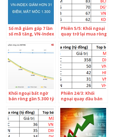
Số mã giảm gấp 7 lần
Phiên 5/5: Khối ngoại
số mã tăng, VN-Index
quay trở lại mua ròng
giảm hơn 31 điểm,
hơn 300 tỷ trên cả 3
mất mốc 1.300 dưới
sàn trong ngày thị
áp lực bán lan rộng
trường tăng 12 điểm
Khối ngoại bất ngờ
Phiên 24/3: Khối
bán ròng gần 5.300 tỷ
ngoại quay đầu bán
đồng trong tuần 7-
ròng hơn trăm tỷ
11/3, tâm điểm bán
trên HOSE, tâm điểm
HPG, FUEVFVND và
bán DXG, VNM
hàng loạt bluechips