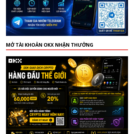
MỞ TÀI KHOẢN OKX NHẬN THƯỞNG