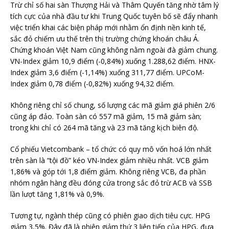
Trừ chỉ số hai sàn Thượng Hải và Thâm Quyến tăng nhờ tâm lý
tích cực của nhà đầu tư khi Trung Quốc tuyên bố sẽ đẩy nhanh
việc triển khai các biện pháp mới nhằm ổn định nền kinh tế,
sắc đỏ chiếm ưu thế trên thị trường chứng khoán châu Á.
Chứng khoán Việt Nam cũng không nằm ngoài đà giảm chung.
VN-Index giảm 10,9 điểm (-0,84%) xuống 1.288,62 điểm. HNX-
Index giảm 3,6 điểm (-1,14%) xuống 311,77 điểm. UPCoM-
Index giảm 0,78 điểm (-0,82%) xuống 94,32 điểm.
Không riêng chỉ số chung, số lượng các mã giảm giá phiên 2/6
cũng áp đảo. Toàn sàn có 557 mã giảm, 15 mã giảm sàn;
trong khi chỉ có 264 mã tăng và 23 mã tăng kịch biên độ.
Cổ phiếu Vietcombank – tổ chức có quy mô vốn hoá lớn nhất
trên sàn là “tội đồ” kéo VN-Index giảm nhiều nhất. VCB giảm
1,86% và góp tới 1,8 điểm giảm. Không riêng VCB, đa phần
nhóm ngân hàng đều đóng cửa trong sắc đỏ trừ ACB và SSB
lần lượt tăng 1,81% và 0,9%.
Tương tự, ngành thép cũng có phiên giao dịch tiêu cực. HPG
giảm 3,5%. Đây đã là phiên giảm thứ 3 liên tiếp của HPG, đưa