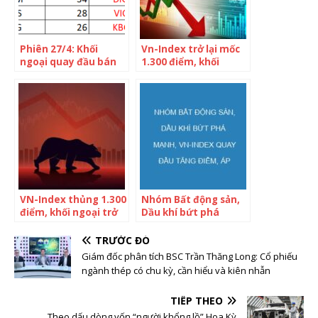
Phiên 27/4: Khối
Vn-Index trở lại mốc
ngoại quay đầu bán
1.300 điểm, khối
ròng 273 tỷ đồng trên
ngoại mạnh tay gom
toàn thị trường, tâm
hàng
điểm bán VND, DXG
VN-Index thủng 1.300
Nhóm Bất động sản,
điểm, khối ngoại trở
Dầu khí bứt phá
lại mua ròng hơn 220
mạnh, VN-Index quay
tỷ đồng
đầu tăng điểm, áp
TRƯỚC ĐÓ
sát mốc 1.530
Giám đốc phân tích BSC Trần Thăng Long: Cổ phiếu
ngành thép có chu kỳ, cần hiểu và kiên nhẫn
TIẾP THEO
Theo dấu dòng vốn “người khổng lồ” Hoa Kỳ