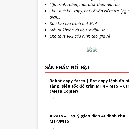
Lập trình robot, indicator theo yêu cầu
Cho thuê bot copy, bot cố vấn kiêm trợ lý gi
dịch…
Đào tạo lập trình bot MT4
Mở tài khoản và hỗ trợ đầu tư
Cho thuê VPS cấu hình cao, giá rẻ
SẢN PHẨM NỔI BẬT
Robot copy forex | Bot copy lệnh đa n
tảng, siêu tốc độ trên MT4 – MT5 – Ct
(Meta Copier)
0
AIZero – Trợ lý giao dịch AI dành cho
MT4/MT5
2