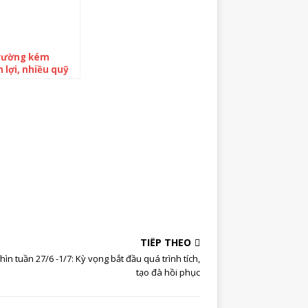
trường kém
 lợi, nhiều quỹ
tăng trưởng âm
 quý 1/2022,
ond ETF vượt
so với phần còn
TIẾP THEO
ìn tuần 27/6 -1/7: Kỳ vọng bắt đầu quá trình tích,
tạo đà hồi phục