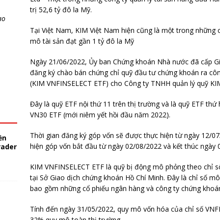
trị 52,6 tỷ đô la Mỹ.
ao
Tại Việt Nam, KIM Việt Nam hiện cũng là một trong những cô
mô tài sản đạt gần 1 tỷ đô la Mỹ
Ngày 21/06/2022, Ủy ban Chứng khoán Nhà nước đã cấp G
đăng ký chào bán chứng chỉ quỹ đầu tư chứng khoán ra 
(KIM VNFINSELECT ETF) cho Công ty TNHH quản lý quỹ KIM
Đây là quỹ ETF nội thứ 11 trên thị trường và là quỹ ETF t
VN30 ETF (mới niêm yết hồi đầu năm 2022).
Thời gian đăng ký góp vốn sẽ được thực hiện từ ngày 12/07
ền
hiện góp vốn bắt đầu từ ngày 02/08/2022 và kết thúc ngày 
rader
KIM VNFINSELECT ETF là quỹ bị động mô phỏng theo chỉ số
tại Sở Giao dịch chứng khoán Hồ Chí Minh. Đây là chỉ số mô
bao gồm những cổ phiếu ngân hàng và công ty chứng khoán
Tính đến ngày 31/05/2022, quy mô vốn hóa của chỉ số VNF
32% quy mô toàn thị trường.