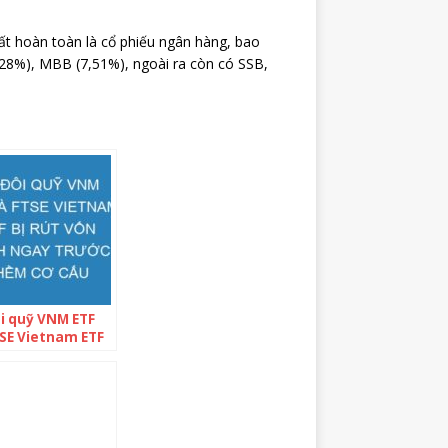
ất hoàn toàn là cổ phiếu ngân hàng, bao
28%), MBB (7,51%), ngoài ra còn có SSB,
i quỹ VNM ETF
TSE Vietnam ETF
t vốn mạnh ngay
c thềm cơ cấu
 mục quý 1