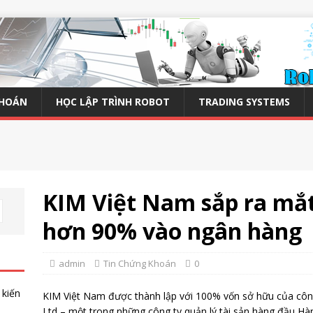
KHOÁN
HỌC LẬP TRÌNH ROBOT
TRADING SYSTEMS
KIM Việt Nam sắp ra mắt
hơn 90% vào ngân hàng
admin
Tin Chứng Khoán
0
 kiến
KIM Việt Nam được thành lập với 100% vốn sở hữu của cô
Ltd – một trong những công ty quản lý tài sản hàng đầu Hàn