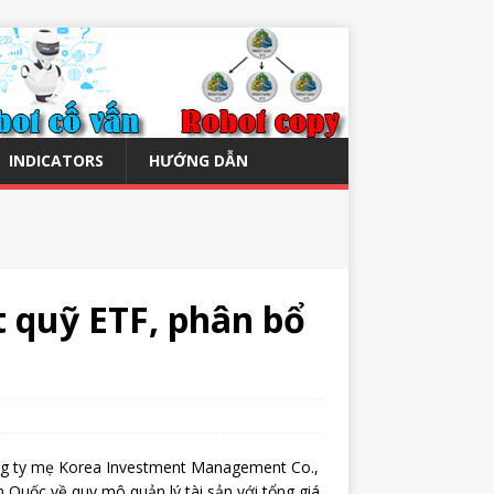
INDICATORS
HƯỚNG DẪN
 quỹ ETF, phân bổ
ng ty mẹ Korea Investment Management Co.,
 Quốc về quy mô quản lý tài sản với tổng giá