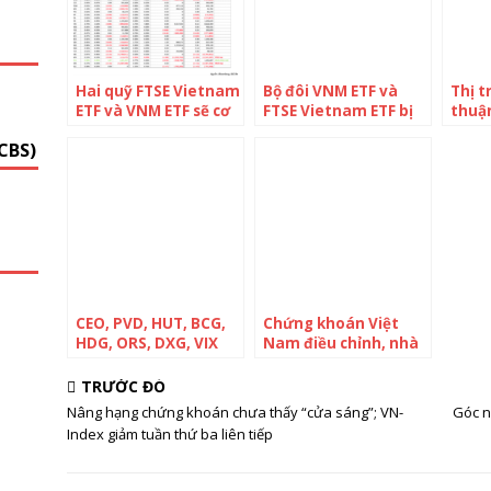
G
Hai quỹ FTSE Vietnam
Bộ đôi VNM ETF và
Thị 
ETF và VNM ETF sẽ cơ
FTSE Vietnam ETF bị
thuận
cấu ra sao trong tuần
rút hơn 24 triệu USD
lớn 
CBS)
13-17/6?
chỉ trong tháng 3
trong
Diam
trội 
lại
CEO, PVD, HUT, BCG,
Chứng khoán Việt
HDG, ORS, DXG, VIX
Nam điều chỉnh, nhà
chính thức lọt rổ VNM
đầu tư Thái Lan ồ ạt
ETF trong kỳ cơ cấu
mua chứng chỉ quỹ
TRƯỚC ĐÓ
quý 1, tỷ trọng cổ
Diamond ETF
Nâng hạng chứng khoán chưa thấy “cửa sáng”; VN-
Góc nh
phiếu Việt Nam tăng
Index giảm tuần thứ ba liên tiếp
lên mức kỷ lục 83,5%