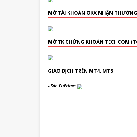
MỞ TÀI KHOẢN OKX NHẬN THƯỞN
MỞ TK CHỨNG KHOÁN TECHCOM (T
GIAO DỊCH TRÊN MT4, MT5
- Sàn PuPrime: