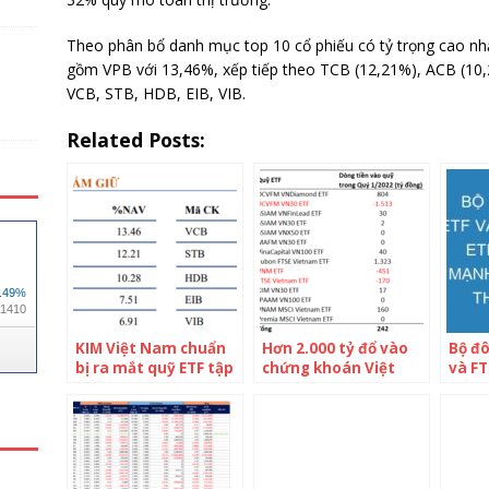
Theo phân bổ danh mục top 10 cổ phiếu có tỷ trọng cao nh
gồm VPB với 13,46%, xếp tiếp theo TCB (12,21%), ACB (10,
VCB, STB, HDB, EIB, VIB.
Related Posts:
KIM Việt Nam chuẩn
Hơn 2.000 tỷ đổ vào
Bộ đô
bị ra mắt quỹ ETF tập
chứng khoán Việt
và F
trung cổ phiếu ngân
Nam trong quý 1
bị rú
hàng
thông qua Fubon ETF
trướ
và Diamond ETF
danh