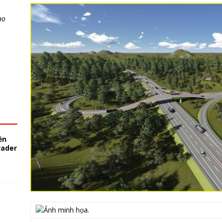
ao
ền
rader