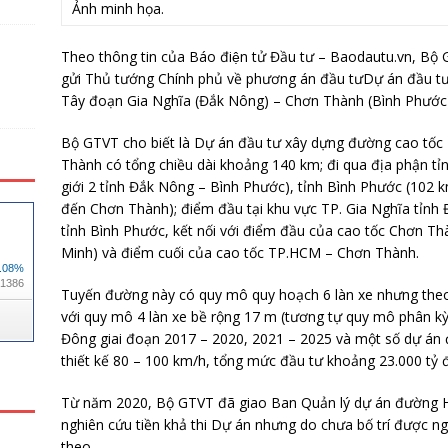
Ảnh minh họa.
Theo thông tin của Báo điện tử Đầu tư – Baodautu.vn, Bộ 
gửi Thủ tướng Chính phủ về phương án đầu tưDự án đầu t
Tây đoạn Gia Nghĩa (Đắk Nông) – Chơn Thành (Bình Phước)
Bộ GTVT cho biết là Dự án đầu tư xây dựng đường cao tốc
Thành có tổng chiều dài khoảng 140 km; đi qua địa phận t
giới 2 tỉnh Đắk Nông – Bình Phước), tỉnh Bình Phước (102 
đến Chơn Thành); điểm đầu tại khu vực TP. Gia Nghĩa tỉnh 
tỉnh Bình Phước, kết nối với điểm đầu của cao tốc Chơn T
Minh) và điểm cuối của cao tốc TP.HCM – Chơn Thành.
Tuyến đường này có quy mô quy hoạch 6 làn xe nhưng theo
với quy mô 4 làn xe bề rộng 17 m (tương tự quy mô phân 
Đông giai đoạn 2017 – 2020, 2021 – 2025 và một số dự án đ
thiết kế 80 – 100 km/h, tổng mức đầu tư khoảng 23.000 tỷ 
Từ năm 2020, Bộ GTVT đã giao Ban Quản lý dự án đường Hồ
nghiên cứu tiền khả thi Dự án nhưng do chưa bố trí được ng
theo.