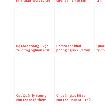
nhà thầu nếu gây trễ
cường nhân sự làm
trìn
dự án kết nối hành
thủ tục, hồ sơ dự án
tư ca
lang Kinh tế Đông
cho nhà đầu tư
– Ch
Tây
10/6
Bộ Giao thông – Vận
Chờ cơ chế khai
Quốc 
tải dừng nghiên cứu
phóng nguồn lực xây
tỷ đ
Dự án đường cao tốc
2 dự án hàng chục
biệt 
đoạn Gia Nghĩa –
nghìn tỷ để đời
đai 4
Chơn Thành
Cục Quản lý đường
Chuyển giao hồ sơ
cao tốc sẽ có thêm
cao tốc TP.HCM – Thủ
chức năng quản lý
Dầu Một – Chơn