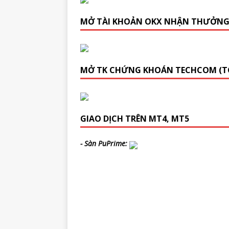
MỞ TÀI KHOẢN OKX NHẬN THƯỞN
MỞ TK CHỨNG KHOÁN TECHCOM (T
GIAO DỊCH TRÊN MT4, MT5
- Sàn PuPrime: