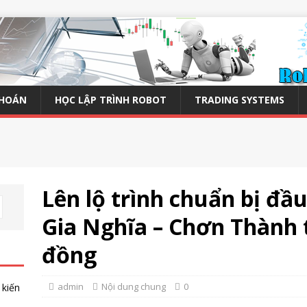
KHOÁN
HỌC LẬP TRÌNH ROBOT
TRADING SYSTEMS
Lên lộ trình chuẩn bị đầ
Gia Nghĩa – Chơn Thành t
đồng
admin
Nội dung chung
0
 kiến