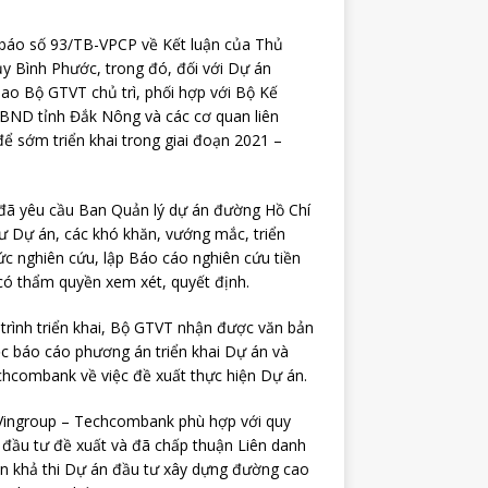
báo số 93/TB-VPCP về Kết luận của Thủ
ủy Bình Phước, trong đó, đối với Dự án
o Bộ GTVT chủ trì, phối hợp với Bộ Kế
UBND tỉnh Đắk Nông và các cơ quan liên
ể sớm triển khai trong giai đoạn 2021 –
 đã yêu cầu Ban Quản lý dự án đường Hồ Chí
tư Dự án, các khó khăn, vướng mắc, triển
hức nghiên cứu, lập Báo cáo nghiên cứu tiền
có thẩm quyền xem xét, quyết định.
trình triển khai, Bộ GTVT nhận được văn bản
ệc báo cáo phương án triển khai Dự án và
hcombank về việc đề xuất thực hiện Dự án.
 Vingroup – Techcombank phù hợp với quy
à đầu tư đề xuất và đã chấp thuận Liên danh
ền khả thi Dự án đầu tư xây dựng đường cao