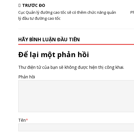
đầu tư đường cao tốc
Thành cho Bình
TRƯỚC ĐÓ
Dương
Cục Quản lý đường cao tốc sẽ có thêm chức năng quản
P
lý đầu tư đường cao tốc
HÃY BÌNH LUẬN ĐẦU TIÊN
Để lại một phản hồi
Thư điện tử của bạn sẽ không được hiện thị công khai.
Phản hồi
Tên
*