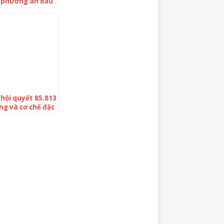
h phương án đầu
o tốc Gia Nghĩa
ơn Thành trước
hội quyết 85.813
ồng và cơ chế đặc
cho dự án Vành
 Hà Nội