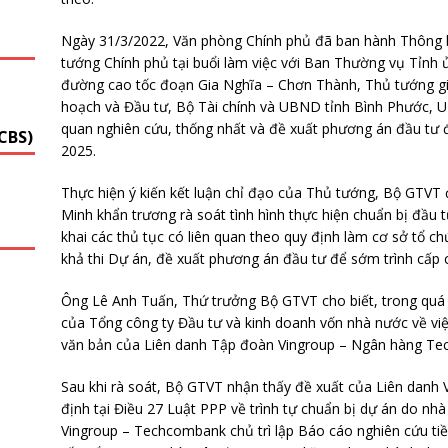
G
Ngày 31/3/2022, Văn phòng Chính phủ đã ban hành Thông 
tướng Chính phủ tại buổi làm việc với Ban Thường vụ Tỉnh 
đường cao tốc đoạn Gia Nghĩa – Chơn Thành, Thủ tướng gia
hoạch và Đầu tư, Bộ Tài chính và UBND tỉnh Bình Phước, 
quan nghiên cứu, thống nhất và đề xuất phương án đầu tư đ
CBS)
2025.
Thực hiện ý kiến kết luận chỉ đạo của Thủ tướng, Bộ GTVT
Minh khẩn trương rà soát tình hình thực hiện chuẩn bị đầu 
khai các thủ tục có liên quan theo quy định làm cơ sở tổ c
khả thi Dự án, đề xuất phương án đầu tư để sớm trình cấp 
Ông Lê Anh Tuấn, Thứ trưởng Bộ GTVT cho biết, trong quá 
của Tổng công ty Đầu tư và kinh doanh vốn nhà nước về vi
văn bản của Liên danh Tập đoàn Vingroup – Ngân hàng Tec
Sau khi rà soát, Bộ GTVT nhận thấy đề xuất của Liên danh
định tại Điều 27 Luật PPP về trình tự chuẩn bị dự án do nh
Vingroup – Techcombank chủ trì lập Báo cáo nghiên cứu ti