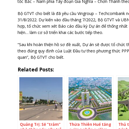
tốc Bắc – Nam phía Tây đoạn Gia Nghĩa – Chơn Thành the
Bộ GTVT cho biết là đã yêu cầu Vingroup – Techcombank n
31/8/2022. Dự kiến vào đầu tháng 7/2022, Bộ GTVT và UBN
hợp, tổ chức xem xét Báo cáo đầu kỳ Dự án để thống nhất 
hiện… làm cơ sở triển khai các bước tiếp theo.
“Sau khi hoàn thiện hồ sơ đề xuất, Dự án sẽ được tổ chức 
theo đúng quy định của Luật Đầu tư theo phương thức PPP 
quan”, Bộ GTVT cho biết.
Related Posts:
Quảng Trị: Sẽ “trảm”
Thừa Thiên Huế tăng
Thủ 