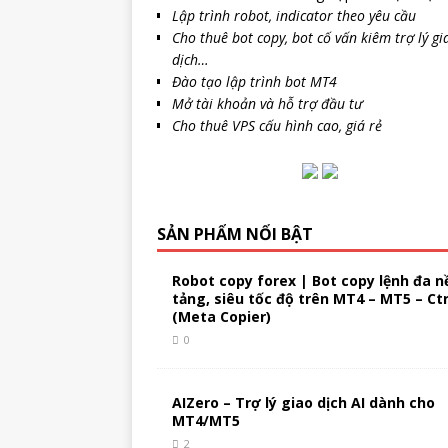
Lập trình robot, indicator theo yêu cầu
Cho thuê bot copy, bot cố vấn kiêm trợ lý gi
dịch…
Đào tạo lập trình bot MT4
Mở tài khoản và hỗ trợ đầu tư
Cho thuê VPS cấu hình cao, giá rẻ
SẢN PHẨM NỔI BẬT
Robot copy forex | Bot copy lệnh đa n
tảng, siêu tốc độ trên MT4 – MT5 – Ct
(Meta Copier)
0
AIZero – Trợ lý giao dịch AI dành cho
MT4/MT5
2