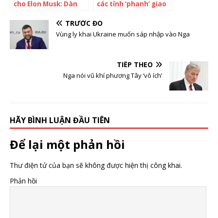
cho Elon Musk: Dàn
các tỉnh ‘phanh’ giao
xếp mọi rắc rối mỗi
dịch tài sản của vợ
lần tỷ phú vạ miệng,
chồng ông Trịnh Văn
TRƯỚC ĐÓ
đi vay tiền, bán nhà
Quyết
Vùng ly khai Ukraine muốn sáp nhập vào Nga
hay thuê vệ sĩ, bảo
mẫu đều ‘lo hết’
TIẾP THEO
Nga nói vũ khí phương Tây ‘vô ích’
HÃY BÌNH LUẬN ĐẦU TIÊN
Để lại một phản hồi
Thư điện tử của bạn sẽ không được hiện thị công khai.
Phản hồi