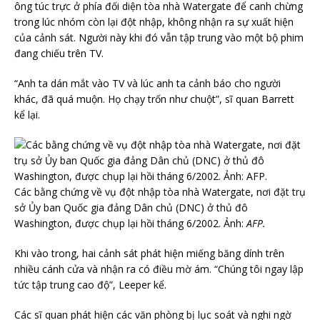
ông túc trực ở phía đối diện tòa nhà Watergate để canh chừng
trong lúc nhóm còn lại đột nhập, không nhận ra sự xuất hiện
của cảnh sát. Người này khi đó vẫn tập trung vào một bộ phim
đang chiếu trên TV.
“Anh ta dán mắt vào TV và lúc anh ta cảnh báo cho người
khác, đã quá muộn. Họ chạy trốn như chuột”, sĩ quan Barrett
kể lại.
Các bằng chứng về vụ đột nhập tòa nhà Watergate, nơi đặt trụ
sở Ủy ban Quốc gia đảng Dân chủ (DNC) ở thủ đô
Washington, được chụp lại hồi tháng 6/2002. Ảnh:
AFP.
Khi vào trong, hai cảnh sát phát hiện miếng băng dính trên
nhiều cánh cửa và nhận ra có điều mờ ám. “Chúng tôi ngay lập
tức tập trung cao độ”, Leeper kể.
Các sĩ quan phát hiện các văn phòng bị lục soát và nghi ngờ