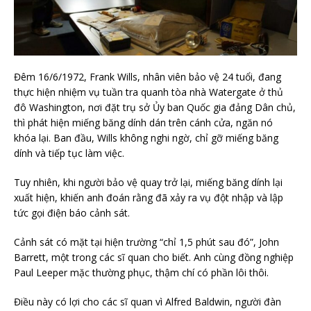
Đêm 16/6/1972, Frank Wills, nhân viên bảo vệ 24 tuổi, đang
thực hiện nhiệm vụ tuần tra quanh tòa nhà Watergate ở thủ
đô Washington, nơi đặt trụ sở Ủy ban Quốc gia đảng Dân chủ,
thì phát hiện miếng băng dính dán trên cánh cửa, ngăn nó
khóa lại. Ban đầu, Wills không nghi ngờ, chỉ gỡ miếng băng
dính và tiếp tục làm việc.
Tuy nhiên, khi người bảo vệ quay trở lại, miếng băng dính lại
xuất hiện, khiến anh đoán rằng đã xảy ra vụ đột nhập và lập
tức gọi điện báo cảnh sát.
Cảnh sát có mặt tại hiện trường “chỉ 1,5 phút sau đó”, John
Barrett, một trong các sĩ quan cho biết. Anh cùng đồng nghiệp
Paul Leeper mặc thường phục, thậm chí có phần lôi thôi.
Điều này có lợi cho các sĩ quan vì Alfred Baldwin, người đàn