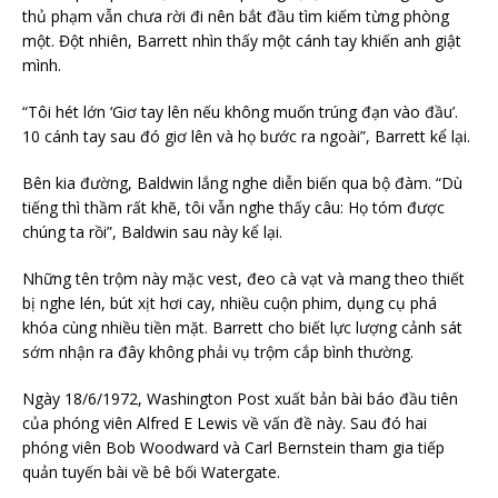
thủ phạm vẫn chưa rời đi nên bắt đầu tìm kiếm từng phòng
một. Đột nhiên, Barrett nhìn thấy một cánh tay khiến anh giật
mình.
“Tôi hét lớn ‘Giơ tay lên nếu không muốn trúng đạn vào đầu’.
10 cánh tay sau đó giơ lên và họ bước ra ngoài”, Barrett kể lại.
Bên kia đường, Baldwin lắng nghe diễn biến qua bộ đàm. “Dù
tiếng thì thầm rất khẽ, tôi vẫn nghe thấy câu: Họ tóm được
chúng ta rồi”, Baldwin sau này kể lại.
Những tên trộm này mặc vest, đeo cà vạt và mang theo thiết
bị nghe lén, bút xịt hơi cay, nhiều cuộn phim, dụng cụ phá
khóa cùng nhiều tiền mặt. Barrett cho biết lực lượng cảnh sát
sớm nhận ra đây không phải vụ trộm cắp bình thường.
Ngày 18/6/1972, Washington Post xuất bản bài báo đầu tiên
của phóng viên Alfred E Lewis về vấn đề này. Sau đó hai
phóng viên Bob Woodward và Carl Bernstein tham gia tiếp
quản tuyến bài về bê bối Watergate.