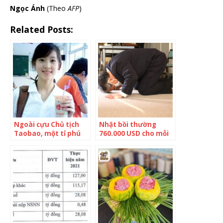
Ngọc Ánh
(Theo
AFP
)
Related Posts:
Ngoài cựu Chủ tịch
Nhật bồi thường
Taobao, một tỉ phú
760.000 USD cho mỗi
công nghệ khác cũng
nạn nhân vụ chìm tàu
tơi bời sự nghiệp vì
‘tiểu tam’: Bê bối
ngoại tình, tấn công
tình dục nhiều nữ
sinh, khiến công ty
lao dốc không phanh