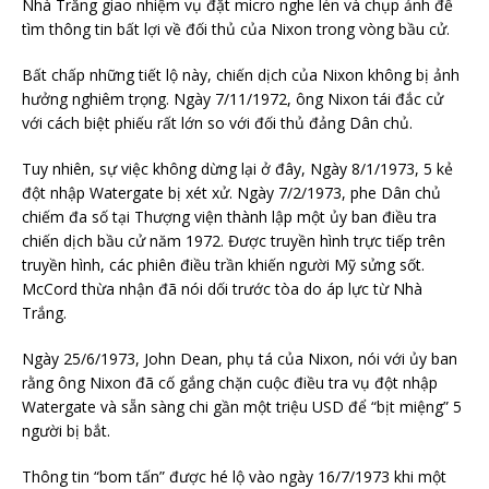
Nhà Trắng giao nhiệm vụ đặt micro nghe lén và chụp ảnh để
tìm thông tin bất lợi về đối thủ của Nixon trong vòng bầu cử.
Bất chấp những tiết lộ này, chiến dịch của Nixon không bị ảnh
hưởng nghiêm trọng. Ngày 7/11/1972, ông Nixon tái đắc cử
với cách biệt phiếu rất lớn so với đối thủ đảng Dân chủ.
Tuy nhiên, sự việc không dừng lại ở đây, Ngày 8/1/1973, 5 kẻ
đột nhập Watergate bị xét xử. Ngày 7/2/1973, phe Dân chủ
chiếm đa số tại Thượng viện thành lập một ủy ban điều tra
chiến dịch bầu cử năm 1972. Được truyền hình trực tiếp trên
truyền hình, các phiên điều trần khiến người Mỹ sửng sốt.
McCord thừa nhận đã nói dối trước tòa do áp lực từ Nhà
Trắng.
Ngày 25/6/1973, John Dean, phụ tá của Nixon, nói với ủy ban
rằng ông Nixon đã cố gắng chặn cuộc điều tra vụ đột nhập
Watergate và sẵn sàng chi gần một triệu USD để “bịt miệng” 5
người bị bắt.
Thông tin “bom tấn” được hé lộ vào ngày 16/7/1973 khi một