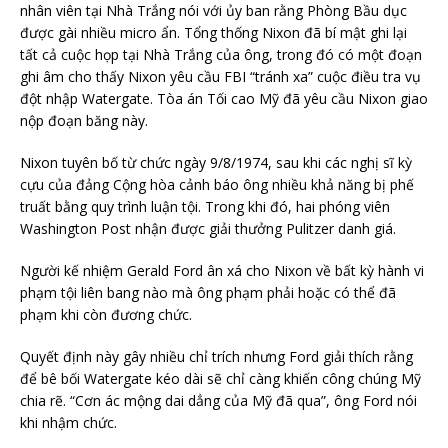
nhân viên tại Nhà Trắng nói với ủy ban rằng Phòng Bầu dục
được gài nhiều micro ẩn. Tổng thống Nixon đã bí mật ghi lại
tất cả cuộc họp tại Nhà Trắng của ông, trong đó có một đoạn
ghi âm cho thấy Nixon yêu cầu FBI “tránh xa” cuộc điều tra vụ
đột nhập Watergate. Tòa án Tối cao Mỹ đã yêu cầu Nixon giao
nộp đoạn băng này.
Nixon tuyên bố từ chức ngày 9/8/1974, sau khi các nghị sĩ kỳ
cựu của đảng Cộng hòa cảnh báo ông nhiều khả năng bị phế
truất bằng quy trình luận tội. Trong khi đó, hai phóng viên
Washington Post nhận được giải thưởng Pulitzer danh giá.
Người kế nhiệm Gerald Ford ân xá cho Nixon về bất kỳ hành vi
phạm tội liên bang nào mà ông phạm phải hoặc có thể đã
phạm khi còn đương chức.
Quyết định này gây nhiều chỉ trích nhưng Ford giải thích rằng
để bê bối Watergate kéo dài sẽ chỉ càng khiến công chúng Mỹ
chia rẽ. “Cơn ác mộng dai dẳng của Mỹ đã qua”, ông Ford nói
khi nhậm chức.