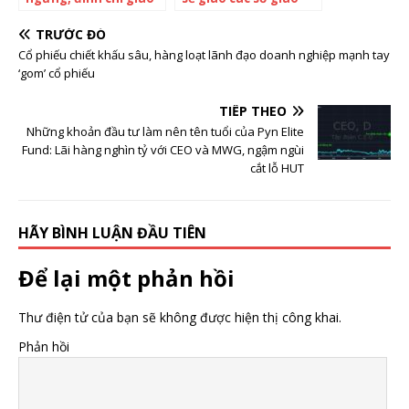
dịch đối với mã FLC,
dịch cảnh báo khi cổ
kiểm tra giao dịch
phiếu tăng trần, giảm
TRƯỚC ĐÓ
đột biến trong phiên
sàn 5-10 phiên
Cổ phiếu chiết khấu sâu, hàng loạt lãnh đạo doanh nghiệp mạnh tay
1/4
‘gom’ cổ phiếu
TIẾP THEO
Những khoản đầu tư làm nên tên tuổi của Pyn Elite
Fund: Lãi hàng nghìn tỷ với CEO và MWG, ngậm ngùi
cắt lỗ HUT
HÃY BÌNH LUẬN ĐẦU TIÊN
Để lại một phản hồi
Thư điện tử của bạn sẽ không được hiện thị công khai.
Phản hồi