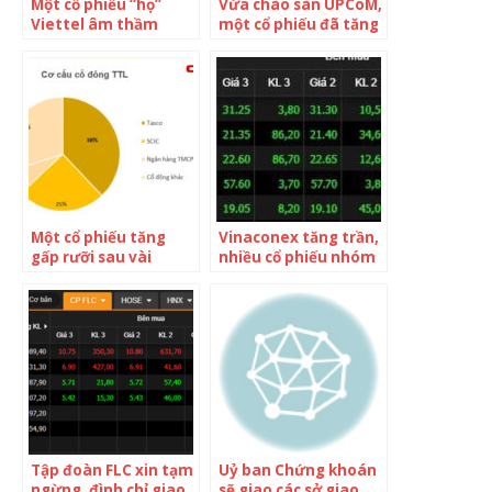
Một cổ phiếu “họ”
Vừa chào sàn UPCoM,
Viettel âm thầm
một cổ phiếu đã tăng
vượt đỉnh lịch sử, bứt
gấp đôi chỉ sau 4
phá gần 50% chỉ sau
phiên giao dịch
vài phiên giao dịch
Một cổ phiếu tăng
Vinaconex tăng trần,
gấp rưỡi sau vài
nhiều cổ phiếu nhóm
phiên giao dịch, cổ
đầu tư công lội ngược
đông lớn nhất là
dòng tăng mạnh
doanh nghiệp thuộc
trong phiên giao dịch
“hệ sinh thái” DNP
đầu tiên sau nghỉ lễ
Tập đoàn FLC xin tạm
Uỷ ban Chứng khoán
ngừng, đình chỉ giao
sẽ giao các sở giao