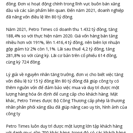
đồng. Đơn vị hoạt động chính trong lĩnh vực buôn bán xăng
dầu và các sản phẩm liên quan. Đến năm 2021, doanh nghiệp
đã nâng vốn điều lệ lên 80 tỷ đồng.
Năm 2021, Petro Times có doanh thu 1.432 tỷ đồng, tăng
188,4% so với thực hiện năm 2020. Giá vốn hàng bán tăng
nhiều hơn với 191%, lên 1.416,4 tỷ đồng, nên biên lợi nhuận
gộp giảm từ 2% còn 1,1%. Lãi sau thuế 4,2 tỷ đồng, tăng
281,8% so với cùng kỳ. Lãi cơ bản trên cổ phiếu 614 đồng,
cùng kỳ 724 đồng.
Lý giải về nguyên nhân tăng trưởng, đơn vị cho biết việc tăng
vốn điều lệ từ 15 tỷ đồng lên 80 tỷ đồng đã giúp công ty có
thêm nguồn vốn để đảm bảo việc mua và duy trì được một
lượng hàng hóa ổn định để cung cấp cho khách hàng. Mặt
khác, Petro Times được Bộ Công Thương cấp phép là thương
nhân phân phối xăng dầu đã giúp nâng cao uy tín, hình ảnh của
công ty
Petro Times luôn duy trì được một lượng lớn tập khách hàng
với danh mục gần 700 khác hàng, trong đó có các khách hàng