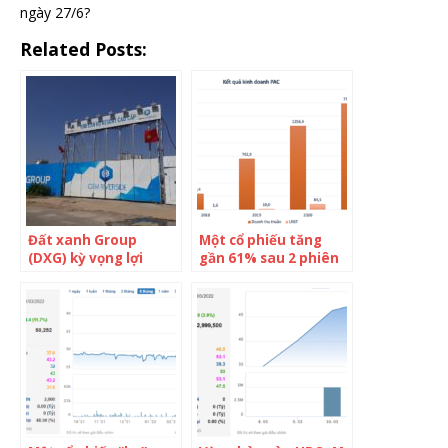
ngày 27/6?
Related Posts:
Đất xanh Group
Một cổ phiếu tăng
(DXG) kỳ vọng lợi
gần 61% sau 2 phiên
nhuận sau thuế 1.400
giao dịch
tỷ đồng, không chia
cổ tức 2021