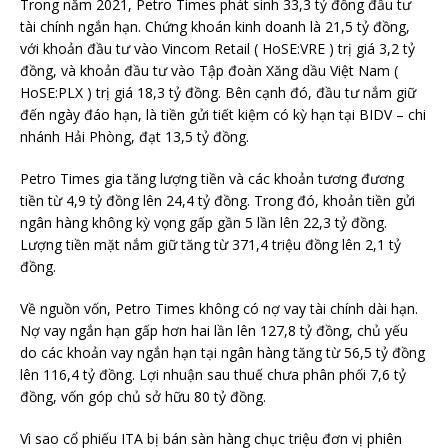
Trong năm 2021, Petro Times phát sinh 33,3 tỷ đồng đầu tư
tài chính ngắn hạn. Chứng khoán kinh doanh là 21,5 tỷ đồng,
với khoản đầu tư vào Vincom Retail ( HoSE:VRE ) trị giá 3,2 tỷ
đồng, và khoản đầu tư vào Tập đoàn Xăng dầu Việt Nam (
HoSE:PLX ) trị giá 18,3 tỷ đồng. Bên cạnh đó, đầu tư nắm giữ
đến ngày đáo hạn, là tiền gửi tiết kiệm có kỳ hạn tại BIDV – chi
nhánh Hải Phòng, đạt 13,5 tỷ đồng.
Petro Times gia tăng lượng tiền và các khoản tương đương
tiền từ 4,9 tỷ đồng lên 24,4 tỷ đồng. Trong đó, khoản tiền gửi
ngân hàng không kỳ vọng gấp gần 5 lần lên 22,3 tỷ đồng.
Lượng tiền mặt nắm giữ tăng từ 371,4 triệu đồng lên 2,1 tỷ
đồng.
Về nguồn vốn, Petro Times không có nợ vay tài chính dài hạn.
Nợ vay ngắn hạn gấp hơn hai lần lên 127,8 tỷ đồng, chủ yếu
do các khoản vay ngắn hạn tại ngân hàng tăng từ 56,5 tỷ đồng
lên 116,4 tỷ đồng. Lợi nhuận sau thuế chưa phân phối 7,6 tỷ
đồng, vốn góp chủ sở hữu 80 tỷ đồng.
Vì sao cổ phiếu ITA bị bán sàn hàng chục triệu đơn vị phiên