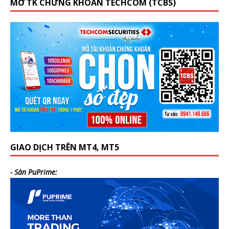
MỞ TK CHỨNG KHOÁN TECHCOM (TCBS)
GIAO DỊCH TRÊN MT4, MT5
- Sàn PuPrime: