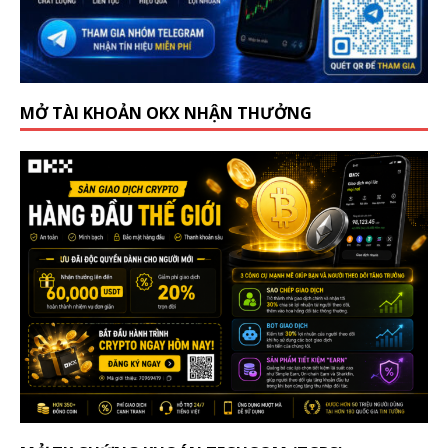
MỞ TÀI KHOẢN OKX NHẬN THƯỞNG