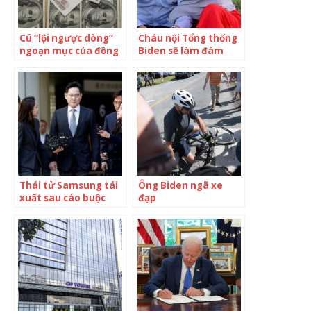
Cú “lội ngược dòng”
Cháu nội Tổng thống
ngoạn mục của đồng
Biden sẽ làm đám
rúp sau khi bị Tổng
cưới ở Nhà Trắng
thống Mỹ Biden chế
giễu là “đống đổ nát”,
EU sẽ phải tìm giải
pháp khác nếu vẫn
muốn “tấn công”
đồng tiền của Nga
Thái tử Samsung tái
Ông Biden ngã xe
xuất sau cáo buộc
đạp
thao túng cổ phiếu,
tháp tùng Tổng
thống Biden thăm
nhà máy sản xuất
bán dẫn