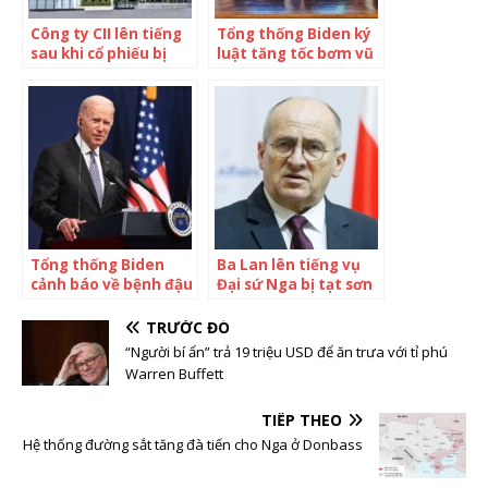
Công ty CII lên tiếng
Tổng thống Biden ký
sau khi cổ phiếu bị
luật tăng tốc bơm vũ
đưa vào diện cảnh
khí cho Ukraine
báo
Tổng thống Biden
Ba Lan lên tiếng vụ
cảnh báo về bệnh đậu
Đại sứ Nga bị tạt sơn
mùa khỉ
TRƯỚC ĐÓ
“Người bí ẩn” trả 19 triệu USD để ăn trưa với tỉ phú
Warren Buffett
TIẾP THEO
Hệ thống đường sắt tăng đà tiến cho Nga ở Donbass