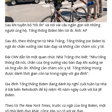
Sau khi tuyên bố “tôi ổn” và nói vài câu ngắn gọn với những
người ủng hộ, Tổng thống Biden liền rời đi. Ảnh: AP
Sau đó, theo thông tin từ Nhà Trắng, Tổng thống Joe Biden bị
ngã do chân vướng vào bàn đạp và không cần chăm sóc y tế.
Đài
CNN
dẫn lời một quan chức Nhà Trắng cho biết: “Như tổng
thống đã nói, chân của ông vướng vào bàn đạp khi xuống xe
và ông vẫn ổn. Không cần chăm sóc y tế. Tổng thống mong
được dành thời gian còn lại trong ngày với gia đình”.
Gia đình Tổng thống Biden đang dành kỳ nghỉ cuối tuần tại nhà
ở bãi biển Rehoboth để kỷ niệm 45 năm ngày cưới với bà Jill
Biden.
Theo tờ
The New York Times
, trước cú ngã của ông Biden, một
số nhà lãnh đạo khác cũng gặp sự cố với xe đạp.