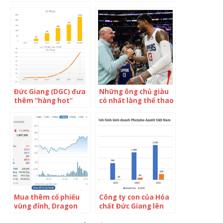
người giàu nhất Hàn
Chủ tịch Hoà Phát rớt
Quốc của Forbes: Từ
hạng top người giàu
cậu bé nghèo khó,
nhịn đói để tiết kiệm
đến khối tài sản
nghìn tỷ đồng
Đức Giang (DGC) đưa
Những ông chủ giàu
thêm “hàng hot”
có nhất làng thể thao
ngành hoá chất lên
thế giới: Roman
sàn: quý 1 lãi 350 tỷ
Abramovich rớt khỏi
đồng cao hơn cả vốn
Top 10
điều lệ, trả cổ tức tiền
mặt 200%
Mua thêm cổ phiếu
Công ty con của Hóa
vùng đỉnh, Dragon
chất Đức Giang lên
Capital trở thành cổ
UPCoM ngày 17/6, giá