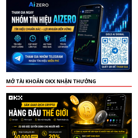
MỞ TÀI KHOẢN OKX NHẬN THƯỞNG