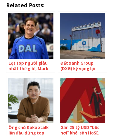
Related Posts:
Lọt top người giàu
Đất xanh Group
nhất thế giới, Mark
(DXG) kỳ vọng lợi
Cuban vẫn chơi với
nhuận sau thuế 1.400
những người bạn
tỷ đồng, không chia
thời còn nghèo khó:
cổ tức 2021
Bạn tốt sẽ luôn ở bên
bạn dù giàu hay
nghèo!
Ông chủ Kakaotalk
Gần 25 tỷ USD “bốc
lần đầu đứng top
hơi” khỏi sàn HoSE,