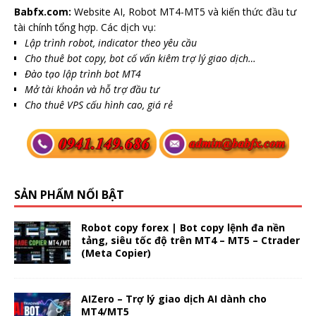
Babfx.com:
Website AI, Robot MT4-MT5 và kiến thức đầu tư
tài chính tổng hợp. Các dịch vụ:
Lập trình robot, indicator theo yêu cầu
Cho thuê bot copy, bot cố vấn kiêm trợ lý giao dịch…
Đào tạo lập trình bot MT4
Mở tài khoản và hỗ trợ đầu tư
Cho thuê VPS cấu hình cao, giá rẻ
SẢN PHẨM NỔI BẬT
Robot copy forex | Bot copy lệnh đa nền
tảng, siêu tốc độ trên MT4 – MT5 – Ctrader
(Meta Copier)
AIZero – Trợ lý giao dịch AI dành cho
MT4/MT5