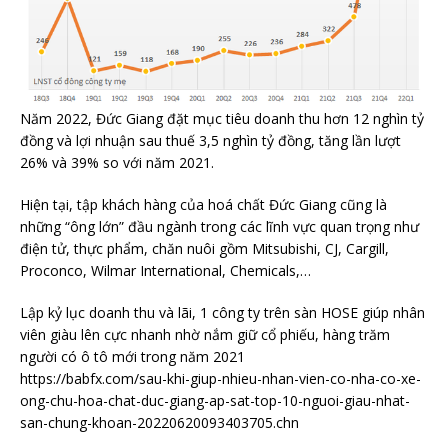
Năm 2022, Đức Giang đặt mục tiêu doanh thu hơn 12 nghìn tỷ
đồng và lợi nhuận sau thuế 3,5 nghìn tỷ đồng, tăng lần lượt
26% và 39% so với năm 2021.
Hiện tại, tập khách hàng của hoá chất Đức Giang cũng là
những “ông lớn” đầu ngành trong các lĩnh vực quan trọng như
điện tử, thực phẩm, chăn nuôi gồm Mitsubishi, CJ, Cargill,
Proconco, Wilmar International, Chemicals,…
Lập kỷ lục doanh thu và lãi, 1 công ty trên sàn HOSE giúp nhân
viên giàu lên cực nhanh nhờ nắm giữ cổ phiếu, hàng trăm
người có ô tô mới trong năm 2021
https://babfx.com/sau-khi-giup-nhieu-nhan-vien-co-nha-co-xe-
ong-chu-hoa-chat-duc-giang-ap-sat-top-10-nguoi-giau-nhat-
san-chung-khoan-20220620093403705.chn