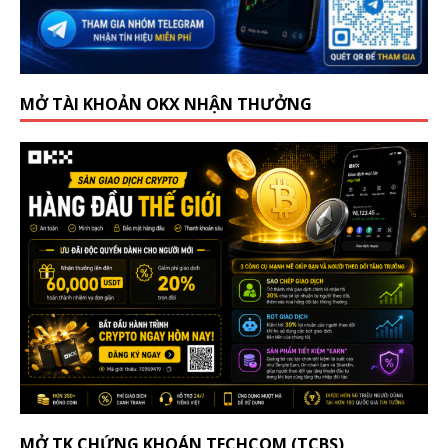
MỞ TÀI KHOẢN OKX NHẬN THƯỞNG
MỞ TK CHỨNG KHOÁN TECHCOM (TCBS)