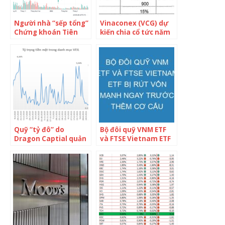
Người nhà “sếp tổng”
Vinaconex (VCG) dự
Chứng khoán Tiên
kiến chia cổ tức năm
Phong (ORS) bán
2021 tỷ lệ 28%, đặt
xong toàn bộ 1,4
mục tiêu lợi nhuận
triệu cổ phiếu ORS
1.400 tỷ đồng năm
2022
Quỹ “tỷ đô” do
Bộ đôi quỹ VNM ETF
Dragon Captial quản
và FTSE Vietnam ETF
lý loại VIC ra khỏi top
bị rút vốn mạnh ngay
10 danh mục, tăng
trước thềm cơ cấu
lượng tiền nắm giữ
danh mục quý 1
lên mức cao nhất từ
Tết nguyên đán