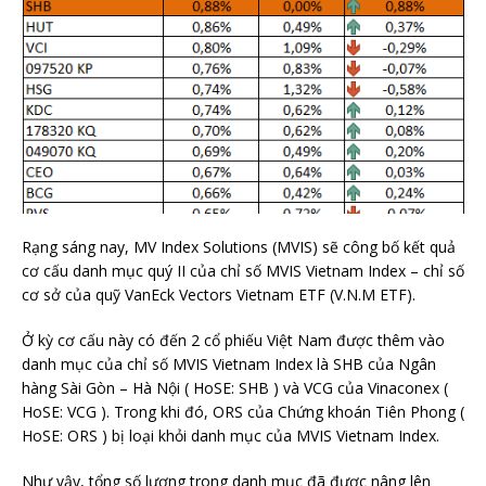
Rạng sáng nay, MV Index Solutions (MVIS) sẽ công bố kết quả
cơ cấu danh mục quý II của chỉ số MVIS Vietnam Index – chỉ số
cơ sở của quỹ VanEck Vectors Vietnam ETF (V.N.M ETF).
Ở kỳ cơ cấu này có đến 2 cổ phiếu Việt Nam được thêm vào
danh mục của chỉ số MVIS Vietnam Index là SHB của Ngân
hàng Sài Gòn – Hà Nội ( HoSE: SHB ) và VCG của Vinaconex (
HoSE: VCG ). Trong khi đó, ORS của Chứng khoán Tiên Phong (
HoSE: ORS ) bị loại khỏi danh mục của MVIS Vietnam Index.
Như vậy, tổng số lượng trong danh mục đã được nâng lên