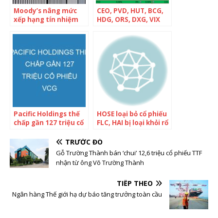
Moody’s nâng mức
CEO, PVD, HUT, BCG,
xếp hạng tín nhiệm
HDG, ORS, DXG, VIX
SHB từ ổn định lên
chính thức lọt rổ VNM
tích cực.
ETF trong kỳ cơ cấu
quý 1, tỷ trọng cổ
phiếu Việt Nam tăng
lên mức kỷ lục 83,5%
Pacific Holdings thế
HOSE loại bỏ cổ phiếu
chấp gần 127 triệu cổ
FLC, HAI bị loại khỏi rổ
phiếu VCG
chỉ số VNX Allshare
TRƯỚC ĐÓ
Gỗ Trường Thành bán ‘chui’ 12,6 triệu cổ phiếu TTF
nhận từ ông Võ Trường Thành
TIẾP THEO
Ngân hàng Thế giới hạ dự báo tăng trưởng toàn cầu