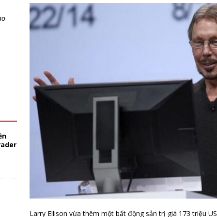
ao
ền
rader
Larry Ellison vừa thêm một bất động sản trị giá 173 triệu