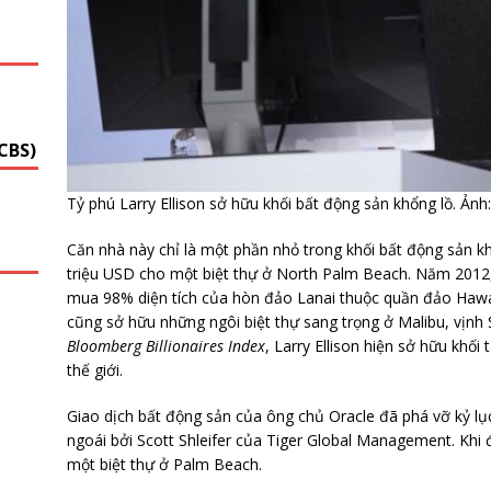
G
CBS)
Tỷ phú Larry Ellison sở hữu khối bất động sản khổng lồ. Ảnh
Căn nhà này chỉ là một phần nhỏ trong khối bất động sản kh
triệu USD cho một biệt thự ở North Palm Beach. Năm 2012,
mua 98% diện tích của hòn đảo Lanai thuộc quần đảo Hawa
cũng sở hữu những ngôi biệt thự sang trọng ở Malibu, vịnh 
Bloomberg Billionaires Index
, Larry Ellison hiện sở hữu khối
thế giới.
Giao dịch bất động sản của ông chủ Oracle đã phá vỡ kỷ lục
ngoái bởi Scott Shleifer của Tiger Global Management. Khi đ
một biệt thự ở Palm Beach.