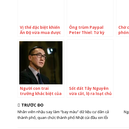
Vị thế đặc biệt khiến
Ông trùm Paypal
Chờ c
Ấn Độ vừa mua được
Peter Thiel: Từ kỳ
phón
dầu giá rẻ của Nga,
thủ cờ vua đến tỷ phú
2 dự 
vừa “làm bạn” với Mỹ
công nghệ, sở hữu
nghìn
khối tài sản hàng
nghìn tỷ đồng
Người con trai
Sốt đất Tây Nguyên
trưởng khác biệt của
vừa cắt, lộ ra loạt chủ
vua sòng bài Macau:
đất ngã ngửa vì mất
Từ chối thừa kế gia
trắng đất thổ cư dù
TRƯỚC ĐÓ
nghiệp, tự xây dựng
chỉ giao dịch đất
Nhân viên nhậu say làm “bay màu” dữ liệu cư dân cả
Ng
đế chế riêng và trở
vườn
thành phố, quan chức thành phố Nhật cúi đầu xin lỗi
thành tỷ phú