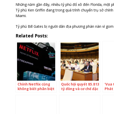
Những năm gần đây, nhiều tỷ phú đổ xô đến Florida, một phầ
Tỷ phú Ken Griffin đang trong quá trình chuyển trụ sở chín
Miami.
Tỷ phú Bill Gates bị người dân địa phương phàn nàn vì gom
Related Posts:
Chính Netflix cũng
Quốc hội quyết 85.813
‘Vua 
không biết phân biệt
tỷ đồng và cơ chế đặc
Phát
các tài khoản chia sẻ
biệt cho dự án Vành
5.600
như thế nào, kế
đai 4 Hà Nội
‘két’
hoạch thu thêm phụ
đầu n
phí khó càng thêm
đại g
khó
lại x