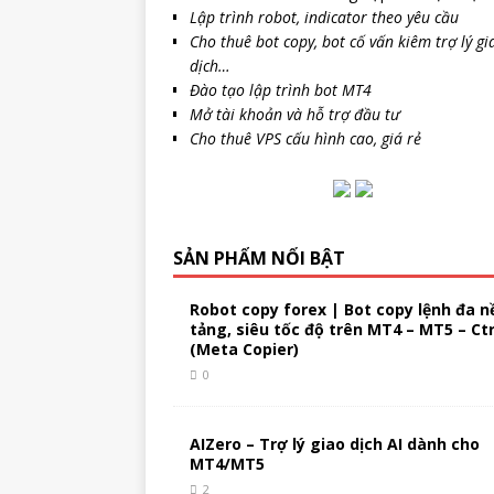
Lập trình robot, indicator theo yêu cầu
Cho thuê bot copy, bot cố vấn kiêm trợ lý gi
dịch…
Đào tạo lập trình bot MT4
Mở tài khoản và hỗ trợ đầu tư
Cho thuê VPS cấu hình cao, giá rẻ
SẢN PHẨM NỔI BẬT
Robot copy forex | Bot copy lệnh đa n
tảng, siêu tốc độ trên MT4 – MT5 – Ct
(Meta Copier)
0
AIZero – Trợ lý giao dịch AI dành cho
MT4/MT5
2