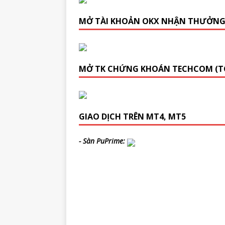
MỞ TÀI KHOẢN OKX NHẬN THƯỞN
MỞ TK CHỨNG KHOÁN TECHCOM (T
GIAO DỊCH TRÊN MT4, MT5
- Sàn PuPrime: