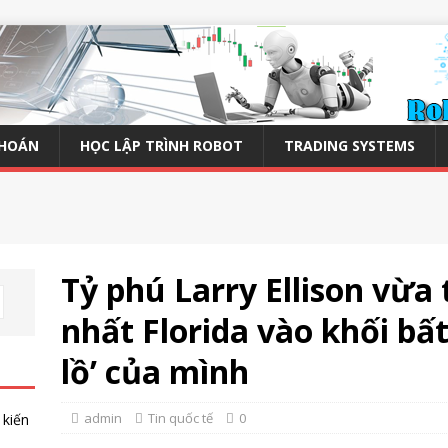
KHOÁN
HỌC LẬP TRÌNH ROBOT
TRADING SYSTEMS
Tỷ phú Larry Ellison vừa
nhất Florida vào khối bấ
lồ’ của mình
admin
Tin quốc tế
0
 kiến