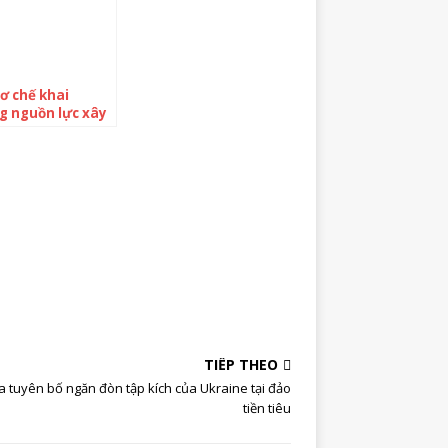
ơ chế khai
g nguồn lực xây
án hàng chục
 tỷ để đời
TIẾP THEO
a tuyên bố ngăn đòn tập kích của Ukraine tại đảo
tiền tiêu