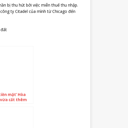
n bị thu hút bởi việc miễn thuế thu nhập.
h công ty Citadel của mình từ Chicago đến
 đất
tiền mặt’ Hòa
 vừa cất thêm
 tỷ đồng vào
 chỉ trong quý
ăm, thứ tự các
ia lắm tiền còn
áo trộn mạnh mẽ