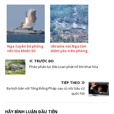
tàu hải quân Nga
Ukraine
Nga tuyên bố phóng
Ukraine nói Nga tìm
tên lửa khiến 50
điểm yếu trên phòng
tướng, sĩ quan
tuyến ven sông
Ukraine thiệt mạng
TRƯỚC ĐÓ
Pháo phản lực Đài Loan phát nổ khi khai hỏa
TIẾP THEO
Ba kịch bản với Tổng thống Pháp sau cú sốc bầu cử
quốc hội
HÃY BÌNH LUẬN ĐẦU TIÊN