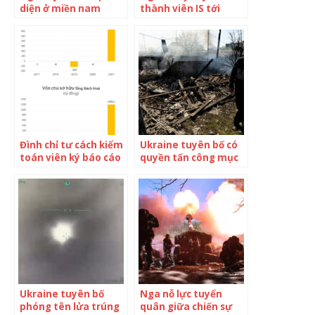
diện ở miền nam
thành viên IS tới
Ukraine vĩnh viễn
Ukraine tham chiến
Đình chỉ tư cách kiểm
Ukraine tuyên bố có
toán viên ký báo cáo
quyền tấn công mục
kiểm toán cho công
tiêu quân sự Nga
ty liên quan đến Tân
Hoàng Minh
Ukraine tuyên bố
Nga nỗ lực tuyển
phóng tên lửa trúng
quân giữa chiến sự