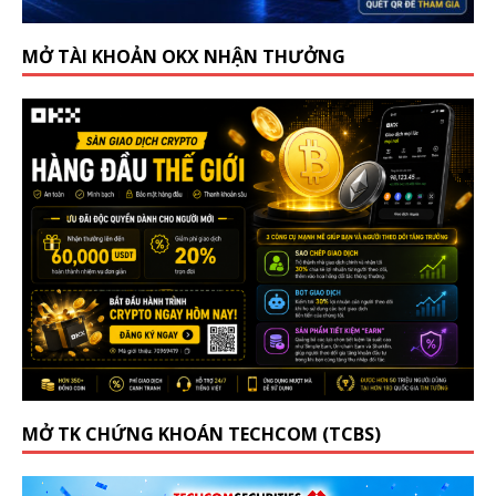
MỞ TÀI KHOẢN OKX NHẬN THƯỞNG
MỞ TK CHỨNG KHOÁN TECHCOM (TCBS)