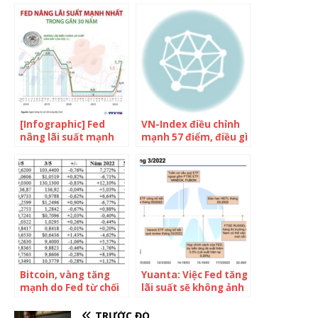
0,75%, mức kỷ lục
nhất trong gần 30
trong gần 30 năm
năm qua
[Infographic] Fed
VN-Index điều chỉnh
nâng lãi suất mạnh
mạnh 57 điểm, điều gì
nhất trong gần 30
đang xảy ra với thị
năm qua
trường chứng khoán
Việt Nam?
Bitcoin, vàng tăng
Yuanta: Việc Fed tăng
mạnh do Fed từ chối
lãi suất sẽ không ảnh
tăng lãi suất 75 điểm
hưởng tiêu cực đến
thị trường, VN-Index
TRƯỚC ĐÓ