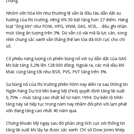
chung.
Nhóm vốn hóa lớn như thường lệ vẫn là đầu tàu dẫn dắt xu
hướng của thị trường, riêng VN-30 bật tăng hơn 27 điểm. Hàng
loạt “ông lớn” như POW, HPG, VNM, GAS, VCB,… đều ghi nhận
mức tăng ấn tượng trên 3%. Dù vẫn có vài mã là lực cản, song
nhìn chung sắc xanh vẫn thắng thế lan tỏa đà tích cực cho chỉ
số.
Cổ phiếu năng lượng có phiên bùng nổ với sự dẫn dắt của GAS
khi bật tăng 3,2% lên 128.000 đồng. Ngoài ra, các mã dầu khí
khác cũng tăng tốt như BSR, PVS, PVT tăng trên 3%.
Sự bùng nổ của thị trường phiên hôm nay diễn ra sau thông tin
Ngân hàng Dự trữ liên bang Mỹ (Fed) quyết định tăng lãi suất
0,75% – mức tăng cao nhất kể từ năm 1994. Dự kiến lộ trình
tăng này sẽ tiếp tục trong năm nay nhằm đối phó với lạm phát
vốn đang tăng cao nhất 40 năm qua.
Chứng khoán Mỹ ngay sau đó phản ứng tích cực với thông tin
tăng lãi suất khi lấy lại được sắc xanh. Chỉ số Dow Jones khép