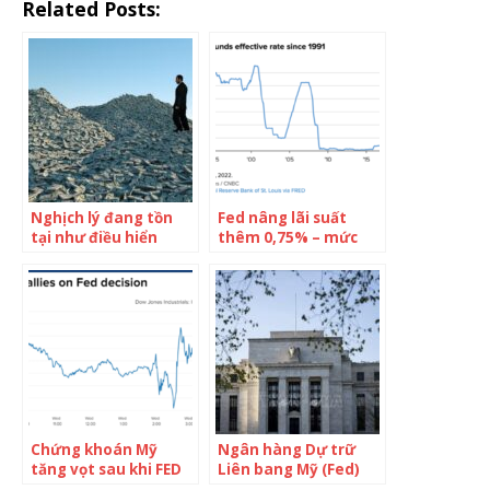
Related Posts:
Nghịch lý đang tồn
Fed nâng lãi suất
tại như điều hiển
thêm 0,75% – mức
nhiên: Mặc FED tăng
điều chỉnh tăng mạnh
mạnh lãi suất, các
nhất kể từ năm 1994
ngân hàng vẫn thản
nhiên trả lãi “siêu
thấp” cho người gửi
tiền
Chứng khoán Mỹ
Ngân hàng Dự trữ
tăng vọt sau khi FED
Liên bang Mỹ (Fed)
nâng lãi suất thêm
nâng lãi suất mạnh