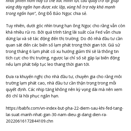
nhất phiên hôm nay có thể xác minh lực cầu quay trở lại giúp
vùng đáy ngắn hạn được xác lập, vùng hỗ trợ này khá mạnh
trong ngắn hạn”
, ông Đỗ Bảo Ngọc chia sẻ.
Tuy nhiên, dưới góc nhìn trung hạn ông Ngọc cho rằng vẫn còn
khá nhiều rủi ro. Bởi quá trình tăng lãi suất của Fed vẫn chưa
dừng lại và sẽ tác động đến thị trường. Do đó nhà đầu tư cần
quan sát đến các biến số lạm phát trong thời gian tới. Giả sử
trong tháng 6 lạm phát có xu hướng giảm thì sẽ là thông tin
tích cực cho thị trường, ngược lại chỉ số sẽ gặp lại biến động
nếu lạm phát tiếp tục leo thang thời gian tới.
Đưa ra khuyến nghị cho nhà đầu tư, chuyên gia cho rằng môi
trường lạm phát cao, nhà đầu tư cần thận trọng trong mỗi
quyết định. Các nhịp tăng không nên kỳ vọng dài mà nên xem
đó chỉ là hồi phục ngắn hạn.
https://babfx.com/vn-index-but-pha-22-diem-sau-khi-fed-tang-
lai-suat-manh-nhat-gan-30-nam-dieu-gi-dang-dien-ra-
20220616172844109.chn