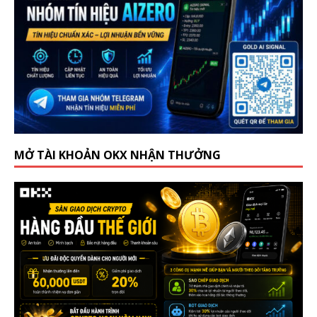
MỞ TÀI KHOẢN OKX NHẬN THƯỞNG