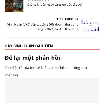
có thể quay về mức
Chứng khoán ngày càng èo uột, vì sao?
1.535 điểm vào nửa
cuối tháng 3
TIẾP THEO
Vĩnh Hoàn (VHC) tiếp tục tăng 96% doanh thu trong
tháng 5/2022, đạt 1.508 tỷ đồng
HÃY BÌNH LUẬN ĐẦU TIÊN
Để lại một phản hồi
Thư điện tử của bạn sẽ không được hiện thị công khai.
Phản hồi