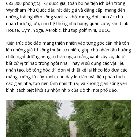
683.300 phòng tại 73 quốc gia, toàn bộ hệ tiện ích bên trong
Wyndham Phú Quốc đều rất đắt giá và đẳng cấp, mang đến
những trải nghiệm sống vượt ra khỏi mong đợi cho các chủ
nhân thượng lưu, như hệ thống nhà hàng, quán café, khu Club
House, Gym, Yoga, Aerobic, khu tập golf mini, BBQ…
Kiến trúc độc đáo mang thiên nhiên vào từng góc căn nhà tôn
lên những giá trị sống thuần tự nhiên, giúp chủ nhân tận hưởng
chốn nghỉ dưỡng riêng tư tràn ngập mảng xanh cây cỏ, dù ở
bất cứ vị trí nào trong ngôi nhà. Thay vì sử dụng các vật liệu
nhân tạo, bê tông hóa thì đơn vị thiết kế lại khéo léo đưa các
mảng tường từ cây xanh, dàn dây leo làm vật liệu phân tách
các gian nhà, tạo nên tầm nhìn thú vị và không gian sống yên
bình, tách biệt khỏi sự nhộn nhịp của đô thị nơi phố đảo.