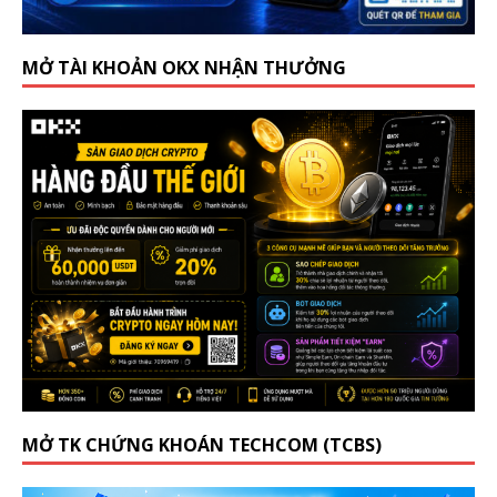
MỞ TÀI KHOẢN OKX NHẬN THƯỞNG
MỞ TK CHỨNG KHOÁN TECHCOM (TCBS)