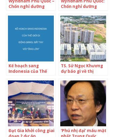
Wyndham Phú Quốc –
Wyndham Phú Quốc:
Chốn nghỉ dưỡng
Chốn nghỉ dưỡng
riêng tư của giới
xanh, khẳng định vị
thượng lưu
thế chủ nhân
Kế hoạch sang
TS. Sử Ngọc Khương
Indonesia của Thế
dự báo gì về thị
Giới Di Động (MWG):
trường bất động sản
Bắt tay với “ông lớn”
6 tháng cuối năm?
địa phương, dự tung
thương hiệu Era Blue
vào giữa năm 2022
tại trung tâm Jakarta
Đạt Gia khởi công giai
‘Phú nhị đại’ máu mặt
đoạn 2 dự án
nhất Trung Quốc