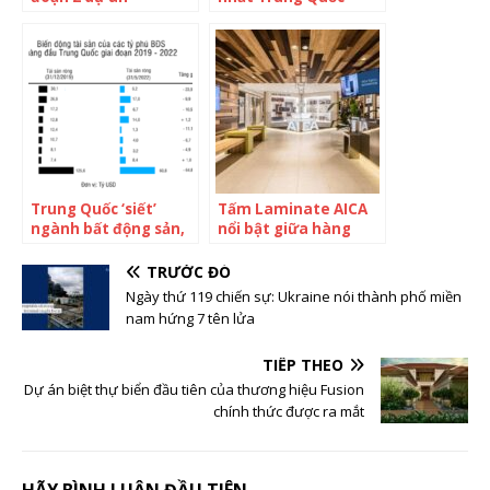
Wyndham Grand
Vương Tư Thông: 1
Lagoona Bình Châu
bài đăng khiến cả
hãng dược lao đao,
tỷ phú sáng lập mất 2
tỷ USD trong nháy
mắt
Trung Quốc ‘siết’
Tấm Laminate AICA
ngành bất động sản,
nổi bật giữa hàng
tài sản giới tỷ phú địa
loạt vật liệu nội thất
ốc bốc hơi 65 tỷ USD,
TRƯỚC ĐÓ
có người mất tới 90%
Ngày thứ 119 chiến sự: Ukraine nói thành phố miền
nam hứng 7 tên lửa
TIẾP THEO
Dự án biệt thự biển đầu tiên của thương hiệu Fusion
chính thức được ra mắt
HÃY BÌNH LUẬN ĐẦU TIÊN