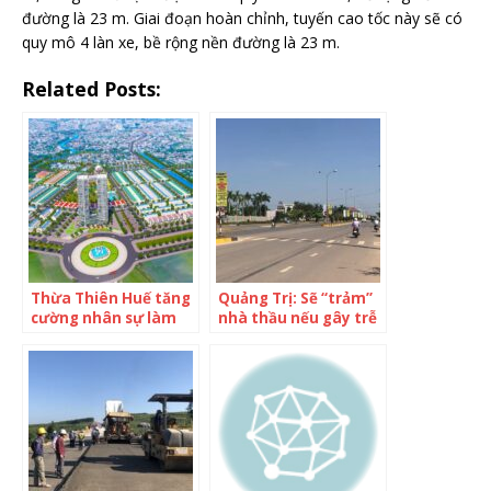
đường là 23 m. Giai đoạn hoàn chỉnh, tuyến cao tốc này sẽ có
quy mô 4 làn xe, bề rộng nền đường là 23 m.
Related Posts:
Thừa Thiên Huế tăng
Quảng Trị: Sẽ “trảm”
cường nhân sự làm
nhà thầu nếu gây trễ
thủ tục, hồ sơ dự án
dự án kết nối hành
cho nhà đầu tư
lang Kinh tế Đông
Tây