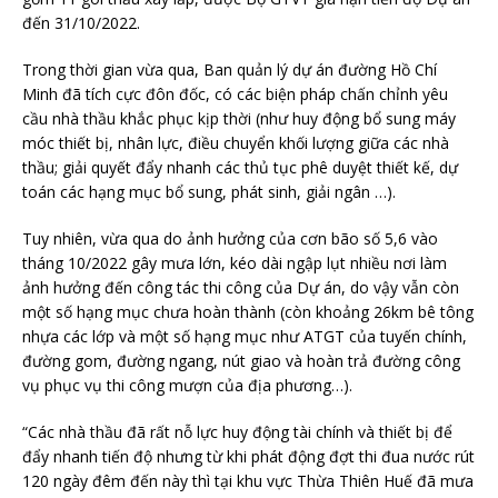
đến 31/10/2022.
Trong thời gian vừa qua, Ban quản lý dự án đường Hồ Chí
Minh đã tích cực đôn đốc, có các biện pháp chấn chỉnh yêu
cầu nhà thầu khắc phục kịp thời (như huy động bổ sung máy
móc thiết bị, nhân lực, điều chuyển khối lượng giữa các nhà
thầu; giải quyết đẩy nhanh các thủ tục phê duyệt thiết kế, dự
toán các hạng mục bổ sung, phát sinh, giải ngân …).
Tuy nhiên, vừa qua do ảnh hưởng của cơn bão số 5,6 vào
tháng 10/2022 gây mưa lớn, kéo dài ngập lụt nhiều nơi làm
ảnh hưởng đến công tác thi công của Dự án, do vậy vẫn còn
một số hạng mục chưa hoàn thành (còn khoảng 26km bê tông
nhựa các lớp và một số hạng mục như ATGT của tuyến chính,
đường gom, đường ngang, nút giao và hoàn trả đường công
vụ phục vụ thi công mượn của địa phương…).
“Các nhà thầu đã rất nỗ lực huy động tài chính và thiết bị để
đẩy nhanh tiến độ nhưng từ khi phát động đợt thi đua nước rút
120 ngày đêm đến này thì tại khu vực Thừa Thiên Huế đã mưa