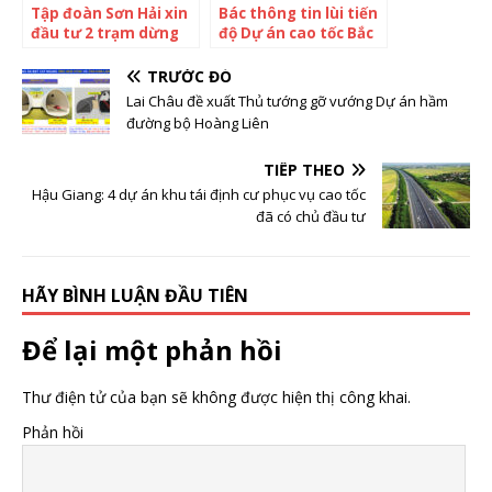
Tập đoàn Sơn Hải xin
Bác thông tin lùi tiến
đầu tư 2 trạm dừng
độ Dự án cao tốc Bắc
nghỉ trên cao tốc Nha
– Nam đoạn Vĩnh Hảo
Trang – Cam Lâm
– Phan Thiết
TRƯỚC ĐÓ
Lai Châu đề xuất Thủ tướng gỡ vướng Dự án hầm
đường bộ Hoàng Liên
TIẾP THEO
Hậu Giang: 4 dự án khu tái định cư phục vụ cao tốc
đã có chủ đầu tư
HÃY BÌNH LUẬN ĐẦU TIÊN
Để lại một phản hồi
Thư điện tử của bạn sẽ không được hiện thị công khai.
Phản hồi