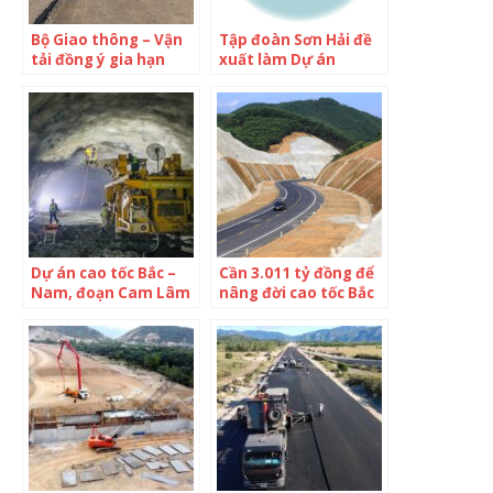
Bộ Giao thông – Vận
Tập đoàn Sơn Hải đề
tải đồng ý gia hạn
xuất làm Dự án
tiến độ cao tốc Bắc
đường bộ cao tốc
Nam, đoạn Cam Lộ –
Cam Lộ – Lao Bảo
La Sơn
Dự án cao tốc Bắc –
Cần 3.011 tỷ đồng để
Nam, đoạn Cam Lâm
nâng đời cao tốc Bắc
– Vĩnh Hảo tăng tốc
– Nam, đoạn La Sơn –
Túy Loan