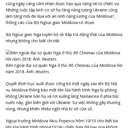
cũng ngày càng cảm nhận được hậu quả nặng nề từ chiến sự.
Những cuộc tập kích cơ sở hạ tầng năng lượng Ukraine cũng
làm tăng mối đe dọa với an ninh năng lượng của Moldova”,
thông cáo của Bộ Ngoại giao Moldova có đoạn.
Bộ Ngoại giao Nga tuyên bố sẽ đáp trả động thái của Moldova
nhưng không cho biết chi tiết.
Bên ngoài đại sứ quán Nga ở thủ đô Chisinau của Moldova hồi
năm 2018. Ảnh:
Reuters
.
Quyết định trục xuất được công bố một ngày sau khi Bộ Nội
vụ Moldova thông báo một tên lửa hành trình Nga bị phòng
không Ukraine bắn hạ và rơi xuống làng Naslavcea ở phía bắc
nước này, gần biên giới với Ukraine. Sự việc không gây thương
vong, nhưng khiến nhiều ngôi nhà bị vỡ cửa sổ.
Ngoại trưởng Moldova Nicu Popescu hôm 10/10 cho biết ba
tên lửa hành trình phóng từ tàu chiến Nga đã bay qua không