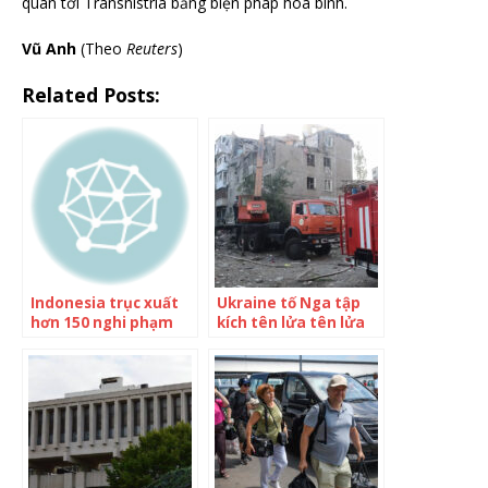
quan tới Transnistria bằng biện pháp hòa bình.
Vũ Anh
(Theo
Reuters
)
Related Posts:
Indonesia trục xuất
Ukraine tố Nga tập
hơn 150 nghi phạm
kích tên lửa tên lửa
lừa tình trực tuyến
vào tòa chung cư
Trung Quốc