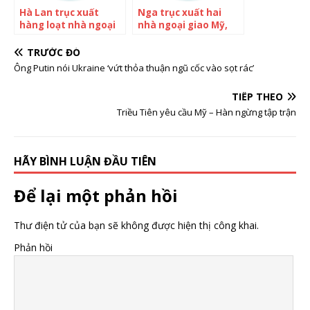
Hà Lan trục xuất
Nga trục xuất hai
hàng loạt nhà ngoại
nhà ngoại giao Mỹ,
giao Nga
Washington dọa đáp
trả
TRƯỚC ĐÓ
Ông Putin nói Ukraine ‘vứt thỏa thuận ngũ cốc vào sọt rác’
TIẾP THEO
Triều Tiên yêu cầu Mỹ – Hàn ngừng tập trận
HÃY BÌNH LUẬN ĐẦU TIÊN
Để lại một phản hồi
Thư điện tử của bạn sẽ không được hiện thị công khai.
Phản hồi