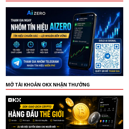
MỞ TÀI KHOẢN OKX NHẬN THƯỞNG