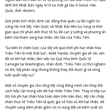
lãnh thổ Nhật Bản ngày 4/10 tại một ga tàu ở Seoul, Hàn
Quốc. Ảnh:
Reuters
.
Giới phân tích nhận định các động thái quân sự lẫn ngôn từ
cứng rắn mà Mỹ, Hàn Quốc và Nhật Bản liên tục tung ra thời
gian qua chỉ phản ánh thực tế họ đã cạn ý tưởng và phương án
kiềm tỏa tham vọng hạt nhân, tên lửa của Triều Tiên.
“Sự kiên trì chiến lược của Mỹ với quá trình phi hạt nhân hóa
Triều Tiên là một thất bại”, Ankit Panda, chuyên gia về các vấn
đề vũ khí hạt nhân, làm việc tại Quỹ Hòa bình Quốc tế
Carnegie tại Washington, nhận định. “Triều Tiên cứ thử nghiệm
vũ khí, Mỹ phản ứng nhưng không thay đổi được gì và vòng
luẩn quẩn tiếp tục”.
Một số chuyên gia cho rằng Mỹ cùng đồng minh cần thay đổi
cách tiếp cận trong vấn đề hạt nhân Triều Tiên. Thay vì tiếp tục
đòi hỏi phi hạt nhân hóa toàn diện trên bán đảo, Mỹ cần chấp
nhận thực tế Triều Tiên là quốc gia sở hữu vũ khí hạt nhân, để
chuyển sang đàm phán giảm rủi ro xung đột và kiểm soát vũ