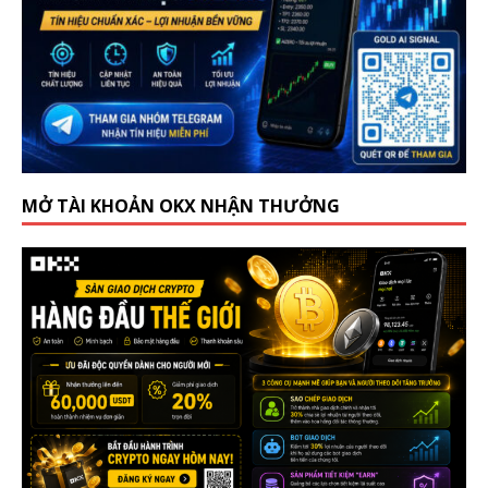
MỞ TÀI KHOẢN OKX NHẬN THƯỞNG