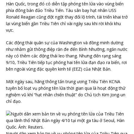
Hàn Quốc, trong đó có diễn tập phóng tên lửa vào vùng biển
phía đông bán đảo Triều Tiên. Tàu sân bay hạt nhân USS
Ronald Reagan cũng đột ngột thay đổi lộ trình, tái triển khai trở
lại vùng biển gần Triều Tiên chỉ vài ngày sau khi rời khỏi khu
vực.
Các động thái quân sự của Washington và đồng minh dường
như nhằm gửi thông điệp răn đe đến Bình Nhưỡng, ngăn nước
này có thêm các động thái leo thang. Nhưng đến rạng sáng
9/10, Triều Tiên tiếp tục phóng hai tên lửa đạn đạo ra biển, rơi
bên ngoài vùng đặc quyền kinh tế (EEZ) của Nhật Bản.
Một ngày sau, hãng thông tấn trung ương Triều Tiên KCNA
tuyên bố loạt vụ phóng tên lửa thời gian qua là hoạt động thử
nghiệm vũ khí “hạt nhân chiến thuật” do Chủ tịch Kim Jong-un
chỉ đạo.
Người dân xem bản tin về vụ phóng tên lửa của Triều Tiên qua