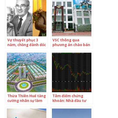
Vợ thuyết phục 3
VSC thông qua
năm, chồng đành dốc
phương án chào bán
cạn tiền tiết kiệm cả
40 triệu cổ phiếu cho
đời đưa hàng xóm
2 nhà đầu tư chiến
đầu tư, thời gian sau
lược
lãi hơn 370 lần: Danh
tính quý nhân ai
nghe cũng “ngả mũ
nể phục”
Thừa Thiên Huế tăng
Tâm điểm chứng
cường nhân sự làm
khoán: Nhà đầu tư
thủ tục, hồ sơ dự án
vẫn đi tìm những
cho nhà đầu tư
bằng chứng thuyết
phục của sự hồi phục