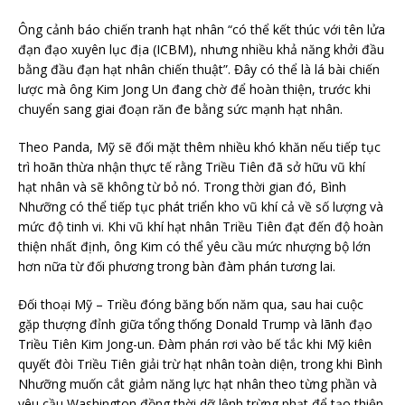
Ông cảnh báo chiến tranh hạt nhân “có thể kết thúc với tên lửa
đạn đạo xuyên lục địa (ICBM), nhưng nhiều khả năng khởi đầu
bằng đầu đạn hạt nhân chiến thuật”. Đây có thể là lá bài chiến
lược mà ông Kim Jong Un đang chờ để hoàn thiện, trước khi
chuyển sang giai đoạn răn đe bằng sức mạnh hạt nhân.
Theo Panda, Mỹ sẽ đối mặt thêm nhiều khó khăn nếu tiếp tục
trì hoãn thừa nhận thực tế rằng Triều Tiên đã sở hữu vũ khí
hạt nhân và sẽ không từ bỏ nó. Trong thời gian đó, Bình
Nhưỡng có thể tiếp tục phát triển kho vũ khí cả về số lượng và
mức độ tinh vi. Khi vũ khí hạt nhân Triều Tiên đạt đến độ hoàn
thiện nhất định, ông Kim có thể yêu cầu mức nhượng bộ lớn
hơn nữa từ đối phương trong bàn đàm phán tương lai.
Đối thoại Mỹ – Triều đóng băng bốn năm qua, sau hai cuộc
gặp thượng đỉnh giữa tổng thống Donald Trump và lãnh đạo
Triều Tiên Kim Jong-un. Đàm phán rơi vào bế tắc khi Mỹ kiên
quyết đòi Triều Tiên giải trừ hạt nhân toàn diện, trong khi Bình
Nhưỡng muốn cắt giảm năng lực hạt nhân theo từng phần và
yêu cầu Washington đồng thời dỡ lệnh trừng phạt để tạo thiện