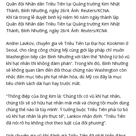
Khí tài trong lễ duyệt binh kỷ niệm 90 năm ngày thành lập
Quân đội Nhân dân Triều Tiên tại Quảng trường Kim Nhật
Thành, Bình Nhưỡng, ngày 26/4. Ảnh:
Reuters/KCNA
.
Andrei Lavkov, chuyên gia về Triều Tiên tại Đại học Kookmin ở
Seoul, cho rằng công chúng Mỹ cùng giới lập pháp chỉ muốn
Washington tiếp cận Bình Nhưỡng với tâm thế “không từ bỏ vũ
khí hạt nhân thì không đàm phán”. Trong khi đó, Bình Nhưỡng
sẽ không quan tâm đến đối thoại chừng nào Washington còn
nhắc đến mục tiêu phi hạt nhân hóa, dù Mỹ coi đây là mục
tiêu chính sách dài hạn hay trước mắt.
“Thông điệp của ông Kim là: ‘Chúng tôi có vũ khí hạt nhân,
chúng tôi sẽ sở hữu hạt nhân mãi mãi và chúng tôi muốn dùng
chúng thế nào là tùy mình’. Ý tưởng buộc Triều Tiên phải từ bỏ
vũ khí hạt nhân là phi thực tế”, Lankov nhận định. “Triều Tiên
đã nói rõ họ không chơi theo luật của đối phương”.
Giới chuyên gia vũ khí đánh giá Triều Tiên đã phát triển đáng