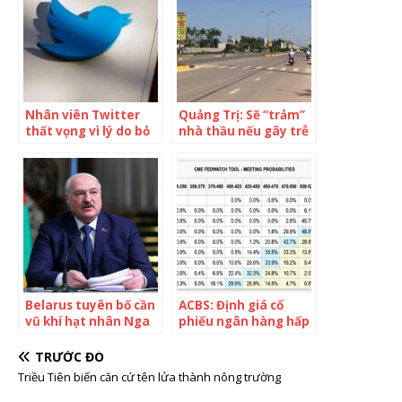
Nhân viên Twitter
Quảng Trị: Sẽ “trảm”
thất vọng vì lý do bỏ
nhà thầu nếu gây trễ
cọc không thuyết
dự án kết nối hành
phục của Elon Musk
lang Kinh tế Đông
Tây
Belarus tuyên bố cần
ACBS: Định giá cổ
vũ khí hạt nhân Nga
phiếu ngân hàng hấp
để răn đe phương
dẫn so với lịch sử
Tây
nhưng chưa đủ
TRƯỚC ĐÓ
thuyết phục dòng
Triều Tiên biến căn cứ tên lửa thành nông trường
tiền ngoại trở lại