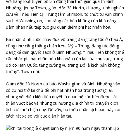
Với hàng loạt tuyên bố lẫn động thái thời gian qua từ Bình
Nhưỡng, Jenny Town, giám đốc 38 North, chương trình nghiên
cứu về Triều Tiên tại Trung tâm Stimson, tổ chức tư vấn chính
sách ở Washington, cho rằng các bên không còn khả năng
đàm phán nếu tiếp tục giữ quan điểm phi hạt nhân hóa.
Bà nhận định cuộc chạy đua vũ trang đang tăng tốc ở châu Á,
cũng như căng thẳng chiến lược Mỹ – Trung, đang tác động
đáng kể đến quyết sách ở Bình Nhưỡng. “Triều Tiên không thể
cân nhắc phi hạt nhân hóa khi phần còn lại của khu vực, trong
đó có Hàn Quốc, tăng cường vũ trang. Đó là kịch bản không
tưởng”, Town nói.
Giám đốc 38 North dự báo Washington và Bình Nhưỡng vẫn
có cơ hội trở lại chủ đề phi hạt nhân hóa trong tương lai,
nhưng với điều kiện tiên quyết là quan hệ các bên được cải
thiện vượt bậc và những xu hướng địa chính trị chuyển dịch
tích cực hơn hiện nay. Dù vậy, bà thừa nhận kịch bản này còn
cách rất xa so với cục diện hiện tại.