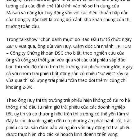
tưởng của các định chế tài chính vào hồ sơ tín dụng của
Masan và năng lực huy động vốn với các điều khoản hấp dẫn
của Công ty đặc biệt là trong bối cảnh khó khăn chung của thị
trường toàn cầu.
Trong talkshow “Chọn danh mục” do Báo Đầu tư tổ chức ngày
28/10 vừa qua, ông Bùi Văn Huy, Giám đốc Chi nhánh TP.HCM
– Công ty Chứng khoán DSC cho biết, theo nghiên cứu của
ông và cộng sự thời gian vừa qua với các trái phiếu sắp đáo
hạn thì mức độ rủi ro trên thị trường trái phiếu không lớn, ngay
cả với nhóm trái phiếu bất động sản có nhiều “sự việc” xảy ra
vừa qua thì số lượng trái phiếu “cần theo dõi thêm” cũng chỉ
khoảng 2-3%.
Theo ông Huy thì thị trường trái phiếu hiện không có rủi ro hệ
thống, nhà đầu tư nắm giữ trái phiếu của các doanh nghiệp
tốt, uy tín và có thương hiệu trên thị trường có thể yên tâm vì
đây là các doanh nghiệp đều có phương án phát hành tốt, trái
phiếu có tài sản đảm bảo và nguồn vốn huy động từ trái phiếu
được thực hiện cho các kế hoạch kinh doanh triển vọng.