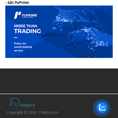
- Sàn PuPrime:
Copyright © 2026 | babfx.com