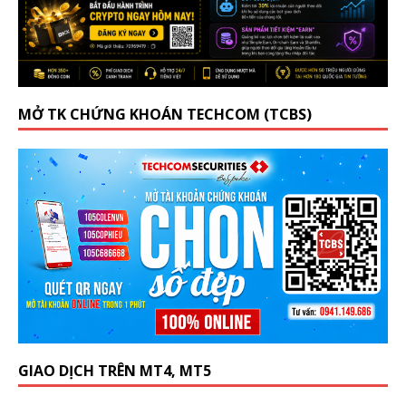
MỞ TK CHỨNG KHOÁN TECHCOM (TCBS)
GIAO DỊCH TRÊN MT4, MT5