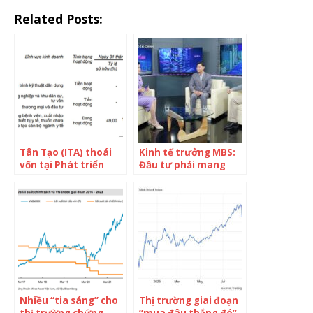
Related Posts:
Tân Tạo (ITA) thoái
Kinh tế trưởng MBS:
vốn tại Phát triển
Đầu tư phải mang
Năng lượng Tân Tạo
tính chọn lọc, các yếu
và Đầu tư & Phát
tố về tăng trưởng lợi
triển Đô thị Tân Tạo
nhuận của doanh
nghiệp sẽ hỗ trợ tốt
cho thị trường
Nhiều “tia sáng” cho
Thị trường giai đoạn
thị trường chứng
“mua đâu thắng đó”,