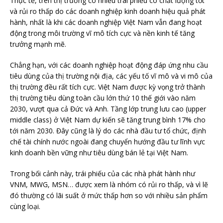
Thực tế, trên thị trường có nhiều trái phiếu có chất lượng tốt
và rủi ro thấp do các doanh nghiệp kinh doanh hiệu quả phát
hành, nhất là khi các doanh nghiệp Việt Nam vẫn đang hoạt
động trong môi trường vĩ mô tích cực và nền kinh tế tăng
trưởng mạnh mẽ.
Chẳng hạn, với các doanh nghiệp hoạt động đáp ứng nhu cầu
tiêu dùng của thị trường nội địa, các yếu tố vĩ mô và vi mô của
thị trường đều rất tích cực. Việt Nam được kỳ vọng trở thành
thị trường tiêu dùng toàn cầu lớn thứ 10 thế giới vào năm
2030, vượt qua cả Đức và Anh. Tầng lớp trung lưu cao (upper
middle class) ở Việt Nam dự kiến sẽ tăng trung bình 17% cho
tới năm 2030. Đây cũng là lý do các nhà đầu tư tổ chức, định
chế tài chính nước ngoài đang chuyển hướng đầu tư lĩnh vực
kinh doanh bền vững như tiêu dùng bán lẻ tại Việt Nam.
Trong bối cảnh này, trái phiếu của các nhà phát hành như
VNM, MWG, MSN… được xem là nhóm có rủi ro thấp, và vì lẽ
đó thường có lãi suất ở mức thấp hơn so với nhiều sản phẩm
cùng loại.