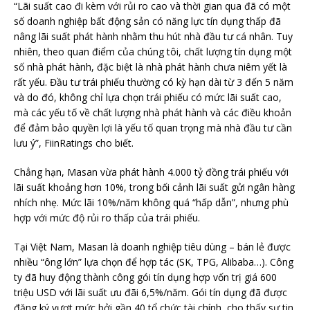
“Lãi suất cao đi kèm với rủi ro cao và thời gian qua đã có một
số doanh nghiệp bất động sản có năng lực tín dụng thấp đã
nâng lãi suất phát hành nhằm thu hút nhà đầu tư cá nhân. Tuy
nhiên, theo quan điểm của chúng tôi, chất lượng tín dụng một
số nhà phát hành, đặc biệt là nhà phát hành chưa niêm yết là
rất yếu. Đầu tư trái phiếu thường có kỳ hạn dài từ 3 đến 5 năm
và do đó, không chỉ lựa chọn trái phiếu có mức lãi suất cao,
mà các yếu tố về chất lượng nhà phát hành và các điều khoản
để đảm bảo quyền lợi là yếu tố quan trọng mà nhà đầu tư cần
lưu ý”, FiinRatings cho biết.
Chẳng hạn, Masan vừa phát hành 4.000 tỷ đồng trái phiếu với
lãi suất khoảng hơn 10%, trong bối cảnh lãi suất gửi ngân hàng
nhích nhẹ. Mức lãi 10%/năm không quá “hấp dẫn”, nhưng phù
hợp với mức độ rủi ro thấp của trái phiếu.
Tại Việt Nam, Masan là doanh nghiệp tiêu dùng – bán lẻ được
nhiều “ông lớn” lựa chọn để hợp tác (SK, TPG, Alibaba…). Công
ty đã huy động thành công gói tín dụng hợp vốn trị giá 600
triệu USD với lãi suất ưu đãi 6,5%/năm. Gói tín dụng đã được
đăng ký vượt mức bởi gần 40 tổ chức tài chính, cho thấy sự tin