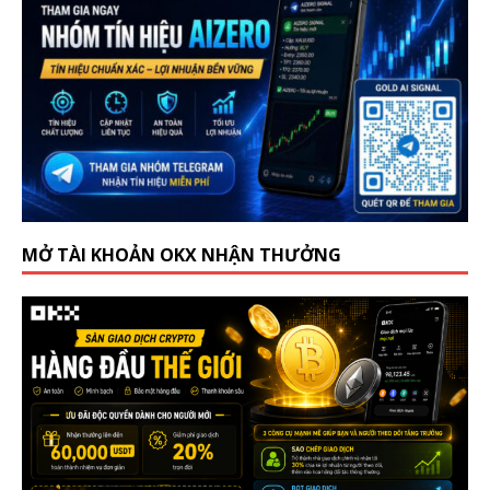
MỞ TÀI KHOẢN OKX NHẬN THƯỞNG