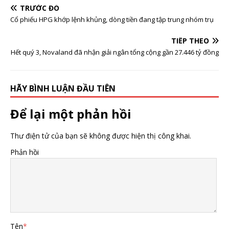
đúng nhóm cổ phiếu
cú địa chấn với thị
TRƯỚC ĐÓ
quan trọng hơn phán
trường xe điện Hàn
Cổ phiếu HPG khớp lệnh khủng, dòng tiền đang tập trung nhóm trụ
đoán thị trường
Quốc: Xe giá rẻ có ưu
thế cạnh tranh
TIẾP THEO
Hết quý 3, Novaland đã nhận giải ngân tổng cộng gần 27.446 tỷ đồng
HÃY BÌNH LUẬN ĐẦU TIÊN
Để lại một phản hồi
Thư điện tử của bạn sẽ không được hiện thị công khai.
Phản hồi
Tên
*