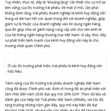
Tuy nhiên, thực tế, đây là “khoảng lặng” cần thiết cho sự trở lại
bền vững của thị trường trái phiếu. Về mặt vĩ mô, cần phải
khẳng định rằng, trái phiếu doanh nghiệp là kênh huy động vốn
trung và dài hạn hết sức quan trọng đối với doanh nghiệp, giúp
giảm sự lệ thuộc của doanh nghiệp vào tín dụng ngân hàng,
qua đó giúp chia sẻ gánh nặng cung cấp vốn cho nền kinh tế
của hệ thống ngân hàng thương mại Việt Nam. Vì vậy, thúc đẩy
sự phát triển lành mạnh của kênh huy động vốn này là chủ
trương nhất quán Chính phủ.
Ở các thị trường phát triển, trái phiếu là kênh huy động vốn
hữu hiệu.
Tiềm năng của thị trường trái phiếu doanh nghiệp Việt Nam
cũng đã được Chính phủ xác định rõ trong đề án phát triển với
tầm nhìn đến năm 2030 đạt quy mô 20% GDP. Theo dữ liệu và
đánh giá của Hiệp hội Trái phiếu Việt Nam (VBMA), với tốc độ
tăng trưởng những năm gần đây, quy mô này hiện đã đạt
khoảng 15% GDP, nhưng vẫn còn nhiều dư địa để tăng trưởng