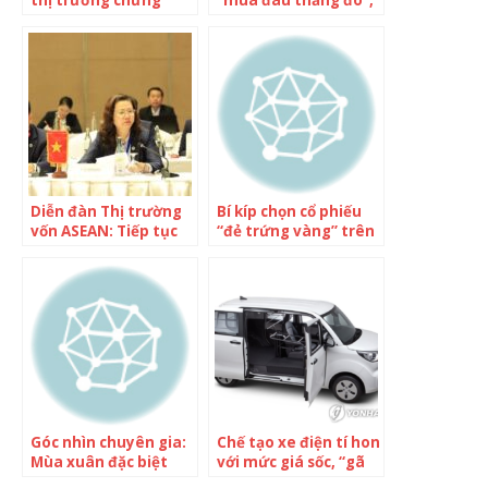
khoán trong bối cảnh
chuyên gia điểm chỉ 4
vĩ mô nhiễu động,
phương pháp lựa
nhóm cổ phiếu nào là
chọn cổ phiếu trong
lựa chọn hàng đầu?
uptrend
Diễn đàn Thị trường
Bí kíp chọn cổ phiếu
vốn ASEAN: Tiếp tục
“đẻ trứng vàng” trên
tạo điều kiện thuận
thị trường chứng
lợi cho tăng trưởng
khoán
khu vực thông qua
các thị trường vốn
bền vững, linh hoạt
và kết nối với nhau
Góc nhìn chuyên gia:
Chế tạo xe điện tí hon
Mùa xuân đặc biệt
với mức giá sốc, “gã
trên TTCK, việc chọn
khổng lồ” KIA tạo ra