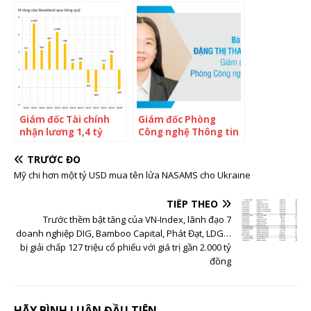
2 nhà đầu tư chiến
lược
Giám đốc Tài chính
Giám đốc Phòng
nhận lương 1,4 tỷ
Công nghệ Thông tin
trong nửa năm vừa
được bổ nhiệm giữ
được bổ nhiệm giữ
chức Phó Tổng Giám
TRƯỚC ĐÓ
chức Phó Tổng Giám
đốc HoSE
Mỹ chi hơn một tỷ USD mua tên lửa NASAMS cho Ukraine
đốc Novaland
TIẾP THEO
Trước thềm bật tăng của VN-Index, lãnh đạo 7
doanh nghiệp DIG, Bamboo Capital, Phát Đạt, LDG…
bị giải chấp 127 triệu cổ phiếu với giá trị gần 2.000 tỷ
đồng
HÃY BÌNH LUẬN ĐẦU TIÊN