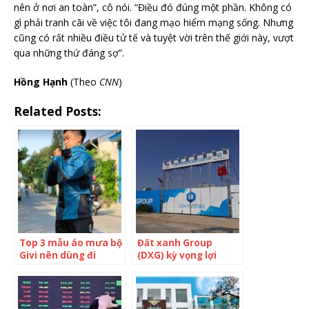
nên ở nơi an toàn”, cô nói. “Điều đó đúng một phần. Không có
gì phải tranh cãi về việc tôi đang mạo hiểm mạng sống. Nhưng
cũng có rất nhiều điều tử tế và tuyệt vời trên thế giới này, vượt
qua những thứ đáng sợ”.
Hồng Hạnh
(Theo
CNN
)
Related Posts:
Top 3 mẫu áo mưa bộ
Đất xanh Group
Givi nên dùng đi
(DXG) kỳ vọng lợi
phượt mùa mưa
nhuận sau thuế 1.400
tỷ đồng, không chia
cổ tức 2021