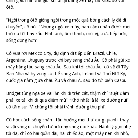
cảm giác nhìn thế giới khi đi lại bằng xe máy rất khác so với
ôtô.
“Ngồi trong ôtô giống ngồi trong một quả bóng cách ly để di
chuyển”, cô nói. “Nhưng ngồi xe máy, bạn cảm nhận được mọi
thứ dù tốt hay xấu. Hình ảnh, âm thanh, mùi vị, trực tiếp hơn,
sống động hơn”.
Cô vừa rời Mexico City, dự định đi tiếp đến Brazil, Chile,
Argentina, Uruguay trước khi bay sang châu Âu. Cô phải gửi xe
máy bằng tàu sang châu Âu. Sau khi tới châu Âu, cô sẽ đi Tây
Ban Nha và hy vọng có thể sang Anh, Ireland và Thổ Nhĩ Kỳ,
quốc gia nằm giữa châu Âu và châu Á, sau đó tới biển Caspi.
Bridget từng ngã xe vài lần khi đi trên cát, thậm chí “suýt đâm
phải xe tải khi đi qua điểm mù”. “Khó nhất là lái xe đường núi”,
cô tâm sự. “Vì chúng tôi phải tránh đường thu phí”.
Cô học cách sống chậm, tận hưởng mọi thứ xung quanh, thay
vì vội vàng di chuyển từ nơi này sang nơi khác. Hành lý gọn nhẹ
tối đa, chỉ có hai quần dài, hai chiếc áo, một máy nén khí nhỏ,