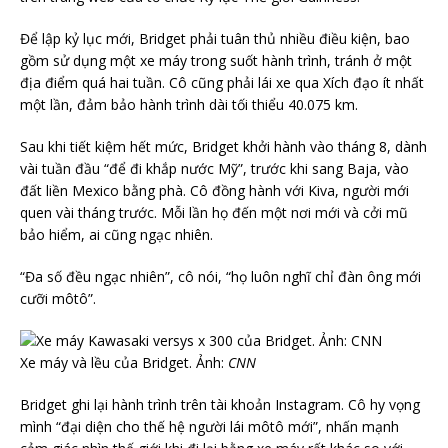
Để lập kỷ lục mới, Bridget phải tuân thủ nhiều điều kiện, bao
gồm sử dụng một xe máy trong suốt hành trình, tránh ở một
địa điểm quá hai tuần. Cô cũng phải lái xe qua Xích đạo ít nhất
một lần, đảm bảo hành trình dài tối thiểu 40.075 km.
Sau khi tiết kiệm hết mức, Bridget khởi hành vào tháng 8, dành
vài tuần đầu “để đi khắp nước Mỹ”, trước khi sang Baja, vào
đất liền Mexico bằng phà. Cô đồng hành với Kiva, người mới
quen vài tháng trước. Mỗi lần họ đến một nơi mới và cởi mũ
bảo hiểm, ai cũng ngạc nhiên.
“Đa số đều ngạc nhiên”, cô nói, “họ luôn nghĩ chỉ đàn ông mới
cưỡi môtô”.
Xe máy và lều của Bridget. Ảnh:
CNN
Bridget ghi lại hành trình trên tài khoản Instagram. Cô hy vọng
mình “đại diện cho thế hệ người lái môtô mới”, nhấn mạnh