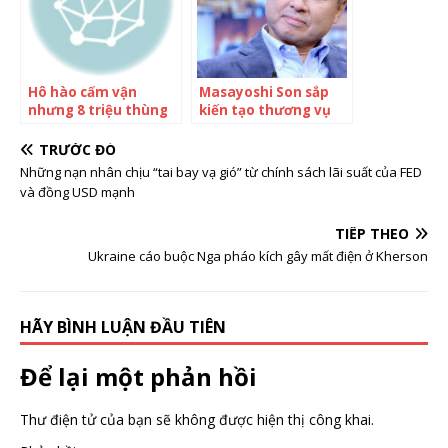
Hô hào cấm vận
Masayoshi Son sắp
nhưng 8 triệu thùng
kiến tạo thương vụ
dầu Nga đang được
đầu tư hời tỷ USD
‘sang tay’ ở 1 nước
giống hệt như với
TRƯỚC ĐÓ
châu Âu và đi khắp
Alibaba, sẽ lại có tiền
Những nạn nhân chịu “tai bay vạ gió” từ chính sách lãi suất của FED
thế giới
đầu tư khắp thế giới
và đồng USD mạnh
TIẾP THEO
Ukraine cáo buộc Nga pháo kích gây mất điện ở Kherson
HÃY BÌNH LUẬN ĐẦU TIÊN
Để lại một phản hồi
Thư điện tử của bạn sẽ không được hiện thị công khai.