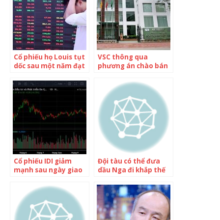
Cổ phiếu họ Louis tụt
VSC thông qua
dốc sau một năm đạt
phương án chào bán
đỉnh
40 triệu cổ phiếu cho
2 nhà đầu tư chiến
lược
Cổ phiếu IDI giảm
Đội tàu có thể đưa
mạnh sau ngày giao
dầu Nga đi khắp thế
dịch không hưởng
giới
quyền nhận cổ tức