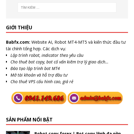
GIỚI THIỆU
Babfx.com:
Website AI, Robot MT4-MT5 và kiến thức đầu tư
tài chính tổng hợp. Các dịch vụ:
Lập trình robot, indicator theo yêu cầu
Cho thuê bot copy, bot cố vấn kiêm trợ lý giao dịch…
Đào tạo lập trình bot MT4
Mở tài khoản và hỗ trợ đầu tư
Cho thuê VPS cấu hình cao, giá rẻ
SẢN PHẨM NỔI BẬT
Robot copy forex | Bot copy lệnh đa nền