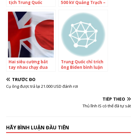
tịch Trung Quốc
500 kV Quảng Trạch –
Giang Trạch Dân
Dốc Sỏi, sân phân
phối 500 kV Quảng
Trạch
Hai siêu cường bắt
Trung Quốc chỉ trích
tay nhau chạy đua
ông Biden bình luận
tìm kho báu của thế
‘vô trách nhiệm’ về
giới ở khu vực Trung
ông Tập
TRƯỚC ĐÓ
Quốc đang gia tăng
Cụ ông được trả lại 21.000 USD đánh rơi
ảnh hưởng: Để không
còn quá phụ thuộc
TIẾP THEO
vào nguồn cung của
Bắc Kinh
Thủ lĩnh IS có thể đã tự sát
HÃY BÌNH LUẬN ĐẦU TIÊN