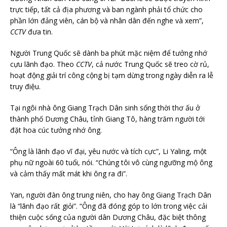
trực tiếp, tất cả địa phương và ban ngành phải tổ chức cho
phần lớn đảng viên, cán bộ và nhân dân đến nghe và xem”,
CCTV
đưa tin.
Người Trung Quốc sẽ dành ba phút mặc niệm để tưởng nhớ
cựu lãnh đạo. Theo
CCTV
, cả nước Trung Quốc sẽ treo cờ rủ,
hoạt động giải trí công cộng bị tạm dừng trong ngày diễn ra lễ
truy điệu.
Tại ngôi nhà ông Giang Trạch Dân sinh sống thời thơ ấu ở
thành phố Dương Châu, tỉnh Giang Tô, hàng trăm người tới
đặt hoa cúc tưởng nhớ ông.
“Ông là lãnh đạo vĩ đại, yêu nước và tích cực”, Li Yaling, một
phụ nữ ngoài 60 tuổi, nói. “Chúng tôi vô cùng ngưỡng mộ ông
và cảm thấy mất mát khi ông ra đi”.
Yan, người đàn ông trung niên, cho hay ông Giang Trạch Dân
là “lãnh đạo rất giỏi”. “Ông đã đóng góp to lớn trong việc cải
thiện cuộc sống của người dân Dương Châu, đặc biệt thông