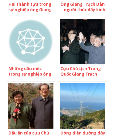
Hai thành tựu trong
Ông Giang Trạch Dân
sự nghiệp ông Giang
– người thúc đẩy kinh
Trạch Dân
tế Trung Quốc bùng
nổ
Những dấu mốc
Cựu Chủ tịch Trung
trong sự nghiệp ông
Quốc Giang Trạch
Giang Trạch Dân
Dân qua đời
Dấu ấn của cựu Chủ
Đóng điện đường dây