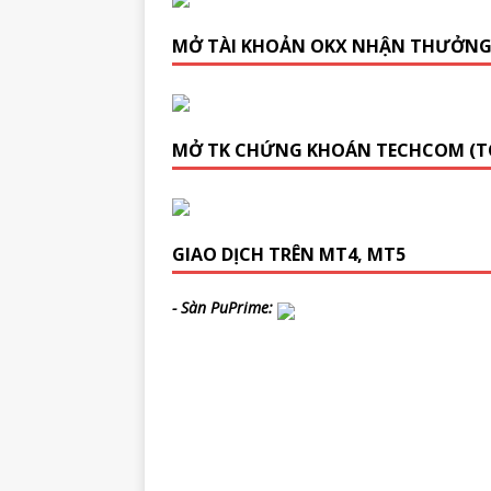
MỞ TÀI KHOẢN OKX NHẬN THƯỞN
MỞ TK CHỨNG KHOÁN TECHCOM (T
GIAO DỊCH TRÊN MT4, MT5
- Sàn PuPrime: