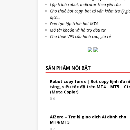
Lập trình robot, indicator theo yêu cầu
Cho thuê bot copy, bot cố vấn kiêm trợ lý gi
dịch…
Đào tạo lập trình bot MT4
Mở tài khoản và hỗ trợ đầu tư
Cho thuê VPS cấu hình cao, giá rẻ
SẢN PHẨM NỔI BẬT
Robot copy forex | Bot copy lệnh đa n
tảng, siêu tốc độ trên MT4 – MT5 – Ct
(Meta Copier)
0
AIZero – Trợ lý giao dịch AI dành cho
MT4/MT5
2