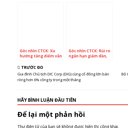
hướng giằng co
giá cao hơn, VN-
đầu 
quanh mốc 1.500
Index hướng lên
trọn
điểm
ngưỡng 1.250 điểm
Góc nhìn CTCK: Xu
Góc nhìn CTCK: Rủi ro
hướng tăng điểm vẫn
ngắn hạn giảm dần,
được bảo lưu khi VN-
VN-Index có thể kiểm
Index chưa “thủng”
định ngưỡng kháng
TRƯỚC ĐÓ
1.190 điểm
cự 1.050 điểm
Gia đình Chủ tịch DIC Corp (DIG) cùng cổ đông lớn bán
Bộ 
ròng hơn 6% công ty trong một tháng
HÃY BÌNH LUẬN ĐẦU TIÊN
Để lại một phản hồi
Thư điện tử của bạn sẽ không được hiện thị công khai.