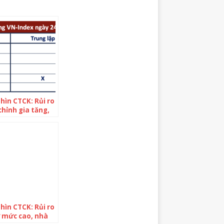
hìn CTCK: Rủi ro
chỉnh gia tăng,
ndex có khả năng
g về 1.150 điểm
hìn CTCK: Rủi ro
 mức cao, nhà