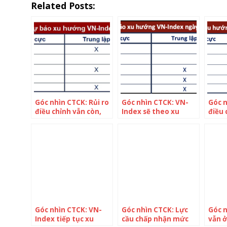
Related Posts:
Góc nhìn CTCK: Rủi ro
Góc nhìn CTCK: VN-
Góc n
điều chỉnh vẫn còn,
Index sẽ theo xu
điều 
mốc điểm 1.050 trở
hướng Sideway Up,
VN-I
nên quan trọng
VN-Index hướng lên
hướn
1.300 điểm
Góc nhìn CTCK: VN-
Góc nhìn CTCK: Lực
Góc n
Index tiếp tục xu
cầu chấp nhận mức
vẫn ở