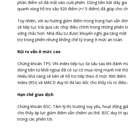
phần điểm số đã mất vào cuối phiên. Dòng tiền bắt đáy gi
quanh vùng hỗ trợ sâu 920 điểm (+/-5 điểm) đã giúp cho ch
Tuy nhiên, với xu hướng giảm điểm trong trung hạn vẫn đón
sẽ tiếp tục trải qua các nhịp điều chỉnh trong những phiên t
vững chắc hơn. Nhà đầu tư được khuyến nghị gia tăng một p
trợ trong phiên nhưng khống chế tỷ trọng ở mức an toàn.
Rủi ro vẫn ở mức cao
Chứng khoán TPS: VN-Index tiếp tục lùi sâu sau khi đánh m
dòng tiền từ khối ngoại đã có sự có mua ròng mạnh mẽ thời 
nhiều khả năng sẽ tiến về hỗ trợ tiếp theo ở mức 900 điểm. 
Index (RSI) và MACD duy trì đà lao dốc cho thấy rủi ro điều
Hạn chế giao dịch
Chứng khoán BSC: Tâm lý thị trường suy yếu, hoạt động giải 
cho thấy áp lực giảm điểm vẫn chiếm ưu thế. BSC duy trì qu
trong các phiên tới.