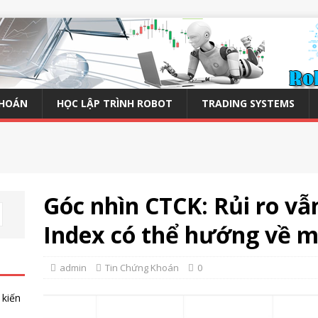
KHOÁN
HỌC LẬP TRÌNH ROBOT
TRADING SYSTEMS
Góc nhìn CTCK: Rủi ro vẫ
Index có thể hướng về 
admin
Tin Chứng Khoán
0
 kiến