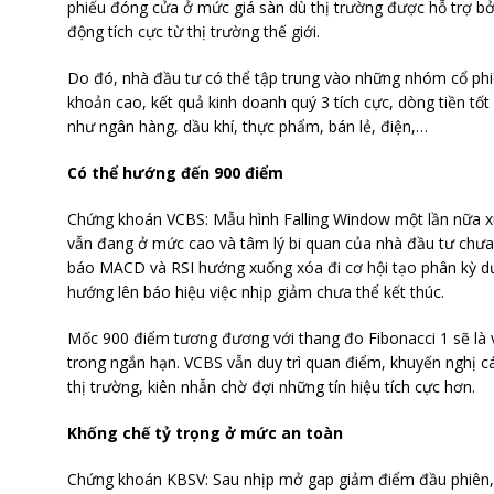
phiếu đóng cửa ở mức giá sàn dù thị trường được hỗ trợ bởi
động tích cực từ thị trường thế giới.
Do đó, nhà đầu tư có thể tập trung vào những nhóm cổ phiế
khoản cao, kết quả kinh doanh quý 3 tích cực, dòng tiền tốt
như ngân hàng, dầu khí, thực phẩm, bán lẻ, điện,…
Có thể hướng đến 900 điểm
Chứng khoán VCBS: Mẫu hình Falling Window một lần nữa xuấ
vẫn đang ở mức cao và tâm lý bi quan của nhà đầu tư chưa t
báo MACD và RSI hướng xuống xóa đi cơ hội tạo phân kỳ d
hướng lên báo hiệu việc nhịp giảm chưa thể kết thúc.
Mốc 900 điểm tương đương với thang đo Fibonacci 1 sẽ là
trong ngắn hạn. VCBS vẫn duy trì quan điểm, khuyến nghị c
thị trường, kiên nhẫn chờ đợi những tín hiệu tích cực hơn.
Khống chế tỷ trọng ở mức an toàn
Chứng khoán KBSV: Sau nhịp mở gap giảm điểm đầu phiên, V