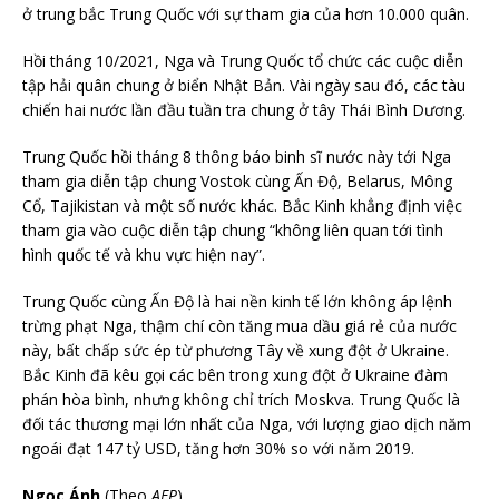
ở trung bắc Trung Quốc với sự tham gia của hơn 10.000 quân.
Hồi tháng 10/2021, Nga và Trung Quốc tổ chức các cuộc diễn
tập hải quân chung ở biển Nhật Bản. Vài ngày sau đó, các tàu
chiến hai nước lần đầu tuần tra chung ở tây Thái Bình Dương.
Trung Quốc hồi tháng 8 thông báo binh sĩ nước này tới Nga
tham gia diễn tập chung Vostok cùng Ấn Độ, Belarus, Mông
Cổ, Tajikistan và một số nước khác. Bắc Kinh khẳng định việc
tham gia vào cuộc diễn tập chung “không liên quan tới tình
hình quốc tế và khu vực hiện nay”.
Trung Quốc cùng Ấn Độ là hai nền kinh tế lớn không áp lệnh
trừng phạt Nga, thậm chí còn tăng mua dầu giá rẻ của nước
này, bất chấp sức ép từ phương Tây về xung đột ở Ukraine.
Bắc Kinh đã kêu gọi các bên trong xung đột ở Ukraine đàm
phán hòa bình, nhưng không chỉ trích Moskva. Trung Quốc là
đối tác thương mại lớn nhất của Nga, với lượng giao dịch năm
ngoái đạt 147 tỷ USD, tăng hơn 30% so với năm 2019.
Ngọc Ánh
(Theo
AFP
)