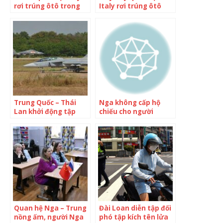
rơi trúng ôtô trong
Italy rơi trúng ôtô
lúc tập biểu diễn
trong lúc tập biểu
diễn
Trung Quốc – Thái
Nga không cấp hộ
Lan khởi động tập
chiếu cho người
trận không quân
trong diện tòng quân
chung
Quan hệ Nga – Trung
Đài Loan diễn tập đối
nồng ấm, người Nga
phó tập kích tên lửa