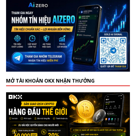
MỞ TÀI KHOẢN OKX NHẬN THƯỞNG