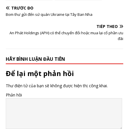
bỏ tiếng Anh, đổ xô đi
học tiếng Trung
TRƯỚC ĐÓ
Bom thư gửi đến sứ quán Ukraine tại Tây Ban Nha
TIẾP THEO
An Phát Holdings (APH) có thể chuyển đổi hoặc mua lại cổ phần ưu
đãi
HÃY BÌNH LUẬN ĐẦU TIÊN
Để lại một phản hồi
Thư điện tử của bạn sẽ không được hiện thị công khai.
Phản hồi