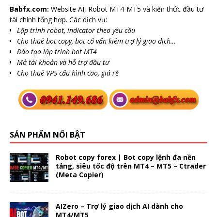
Babfx.com:
Website AI, Robot MT4-MT5 và kiến thức đầu tư
tài chính tổng hợp. Các dịch vụ:
Lập trình robot, indicator theo yêu cầu
Cho thuê bot copy, bot cố vấn kiêm trợ lý giao dịch…
Đào tạo lập trình bot MT4
Mở tài khoản và hỗ trợ đầu tư
Cho thuê VPS cấu hình cao, giá rẻ
SẢN PHẨM NỔI BẬT
Robot copy forex | Bot copy lệnh đa nền
tảng, siêu tốc độ trên MT4 – MT5 – Ctrader
(Meta Copier)
AIZero – Trợ lý giao dịch AI dành cho
MT4/MT5