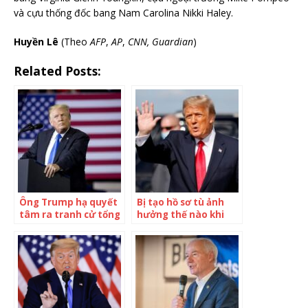
và cựu thống đốc bang Nam Carolina Nikki Haley.
Huyền Lê
(Theo
AFP
,
AP
,
CNN, Guardian
)
Related Posts:
Ông Trump hạ quyết
Bị tạo hồ sơ tù ảnh
tâm ra tranh cử tổng
hưởng thế nào khi
thống năm 2024
ông Trump tranh cử
Tổng thống Mỹ 2024?