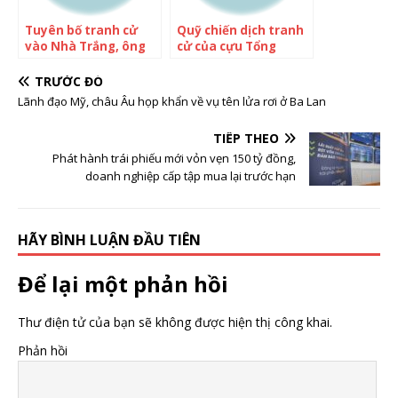
Tuyên bố tranh cử
Quỹ chiến dịch tranh
vào Nhà Trắng, ông
cử của cựu Tổng
Trump đối diện thách
thống Trump tăng
thức ngay chính
vọt sau tin bị truy tố
TRƯỚC ĐÓ
trong đảng Cộng hòa,
Lãnh đạo Mỹ, châu Âu họp khẩn về vụ tên lửa rơi ở Ba Lan
đối thủ bị bỏ xa vừa
vượt lên
TIẾP THEO
Phát hành trái phiếu mới vỏn vẹn 150 tỷ đồng,
doanh nghiệp cấp tập mua lại trước hạn
HÃY BÌNH LUẬN ĐẦU TIÊN
Để lại một phản hồi
Thư điện tử của bạn sẽ không được hiện thị công khai.
Phản hồi