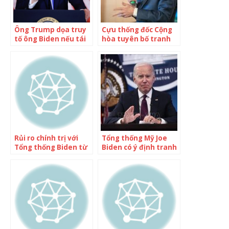
Ông Trump dọa truy
Cựu thống đốc Cộng
tố ông Biden nếu tái
hòa tuyên bố tranh
đắc cử tổng thống Mỹ
cử tổng thống
Rủi ro chính trị với
Tổng thống Mỹ Joe
Tổng thống Biden từ
Biden có ý định tranh
bản cáo trạng của
cử trong cuộc bầu cử
cựu Tổng thống
tổng thống năm 2024
Trump