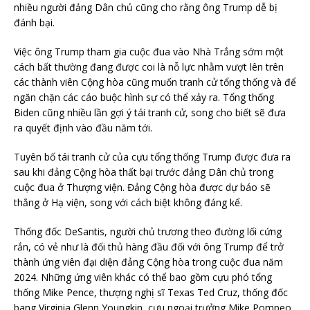
nhiều người đảng Dân chủ cũng cho rằng ông Trump dễ bị
đánh bại.
Việc ông Trump tham gia cuộc đua vào Nhà Trắng sớm một
cách bất thường đang được coi là nỗ lực nhằm vượt lên trên
các thành viên Cộng hòa cũng muốn tranh cử tổng thống và để
ngăn chặn các cáo buộc hình sự có thể xảy ra. Tổng thống
Biden cũng nhiều lần gợi ý tái tranh cử, song cho biết sẽ đưa
ra quyết định vào đầu năm tới.
Tuyên bố tái tranh cử của cựu tổng thống Trump được đưa ra
sau khi đảng Cộng hòa thất bại trước đảng Dân chủ trong
cuộc đua ở Thượng viện. Đảng Cộng hòa được dự báo sẽ
thắng ở Hạ viện, song với cách biệt không đáng kể.
Thống đốc DeSantis, người chủ trương theo đường lối cứng
rắn, có vẻ như là đối thủ hàng đầu đối với ông Trump để trở
thành ứng viên đại diện đảng Cộng hòa trong cuộc đua năm
2024. Những ứng viên khác có thể bao gồm cựu phó tổng
thống Mike Pence, thượng nghị sĩ Texas Ted Cruz, thống đốc
bang Virginia Glenn Youngkin, cựu ngoại trưởng Mike Pompeo