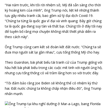
“Hai năm trước, khi tôi rời nhiệm sở, Mỹ đã sẵn sàng cho thời
kỳ hoàng kim của mình”, ông Trump nói, liệt kê những thành
tựu gây nhiều tranh cãi, bao gồm xử lý đại dịch Covid-19.
“Chúng ta từng là quốc gia vĩ đại và vinh quang. Bây giờ chúng
ta là quốc gia đang suy tàn và thất bại. Chúng tôi ở đây tối nay
để tuyên bố rằng mọi chuyện không nhất thiết phải diễn ra
theo cách này”.
Ông Trump cũng cam kết sẽ đoàn kết đất nước. “Chúng ta sẽ
đưa mọi người sát lại gần nhau”, cựu tổng thống Mỹ cho hay.
Theo
Guardian
, bài phát biểu tái tranh cử của Trump giống với
hầu hết bài phát biểu trong các cuộc mít tinh với người ủng hộ,
nhưng cựu tổng thống có vẻ trầm lắng hơn so với trước đây.
“Tôi đảm bảo rằng Joe Biden sẽ không thể có nhiệm kỳ thứ
hai. Đất nước chúng ta không chấp nhận điều đó”, ông Trump
nhấn mạnh.