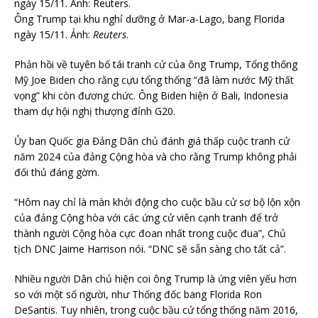
Ông Trump tại khu nghỉ dưỡng ở Mar-a-Lago, bang Florida
ngày 15/11. Ảnh:
Reuters
.
Phản hồi về tuyên bố tái tranh cử của ông Trump, Tổng thống
Mỹ Joe Biden cho rằng cựu tổng thống “đã làm nước Mỹ thất
vọng” khi còn đương chức. Ông Biden hiện ở Bali, Indonesia
tham dự hội nghị thượng đỉnh G20.
Ủy ban Quốc gia Đảng Dân chủ đánh giá thấp cuộc tranh cử
năm 2024 của đảng Cộng hòa và cho rằng Trump không phải
đối thủ đáng gờm.
“Hôm nay chỉ là màn khởi động cho cuộc bầu cử sơ bộ lộn xộn
của đảng Cộng hòa với các ứng cử viên cạnh tranh để trở
thành người Cộng hòa cực đoan nhất trong cuộc đua”, Chủ
tịch DNC Jaime Harrison nói. “DNC sẽ sẵn sàng cho tất cả”.
Nhiều người Dân chủ hiện coi ông Trump là ứng viên yếu hơn
so với một số người, như Thống đốc bang Florida Ron
DeSantis. Tuy nhiên, trong cuộc bầu cử tổng thống năm 2016,