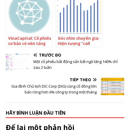
xuất giày Ấn Độ trở
thành tỷ phú
VinaCapital: Cổ phiếu
Góc nhìn chuyên gia:
cơ bản có nền tảng
Hiện tượng “call
tốt hay đầu cơ đều bị
margin” có thể bị kích
margin call hàng loạt
hoạt, nhà đầu tư
TRƯỚC ĐÓ
và cơ hội “hãy tham
ngắn hạn chưa nên
Một cổ phiếu bất động sản bất ngờ tăng 140% chỉ
lam khi người khác sợ
vội “bắt đáy”
sau 2 tuần
hãi”
TIẾP THEO
Gia đình Chủ tịch DIC Corp (DIG) cùng cổ đông lớn
bán ròng hơn 6% công ty trong một tháng
HÃY BÌNH LUẬN ĐẦU TIÊN
Để lại một phản hồi