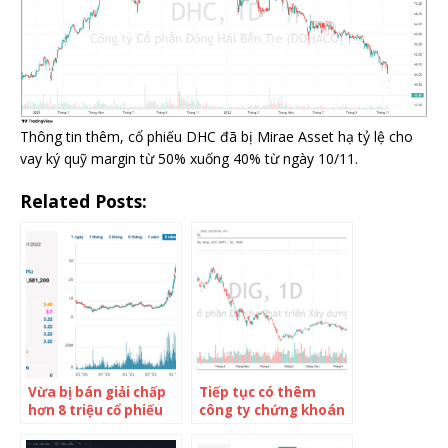
Thông tin thêm, cổ phiếu DHC đã bị Mirae Asset hạ tỷ lệ cho
vay ký quỹ margin từ 50% xuống 40% từ ngày 10/11.
Related Posts:
Vừa bị bán giải chấp
Tiếp tục có thêm
hơn 8 triệu cổ phiếu
công ty chứng khoán
LDG trong 2 tuần,
“call margin” cổ phiếu
Chủ tịch Nguyễn
DIG với loạt cổ đông