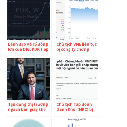
Khánh Hưng tiếp tục
nội bộ DIC Corp
bị “call margin”
Lãnh đạo và cổ đông
Chủ tịch VNE liên tục
lớn của DIG, PDR tiếp
bị công ty chứng
tục bị các công ty
khoán bán giải chấp
chứng khoán “call
hàng triệu cổ phiếu,
margin” từ ngày 8/11
thị giá mất 40% sau
chuỗi “nằm sàn” 7
phiên
Tận dụng thị trường
Chủ tịch Tập đoàn
ngách bán giày thể
Danh Khôi (NRC) bị
thao giá dưới 10 USD
VNDIRECT “call
cạnh tranh với Nike
margin”
và Adidas, nhà sản