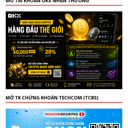
MỞ TÀI KHOẢN OKX NHẬN THƯỞNG
MỞ TK CHỨNG KHOÁN TECHCOM (TCBS)