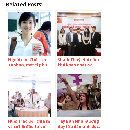
Related Posts:
Ngoài cựu Chủ tịch
Shark Thuỷ: Hai năm
Taobao, một tỉ phú
khó khăn nhất đã
công nghệ khác cũng
qua, tăng vốn gấp đôi
tơi bời sự nghiệp vì
đầu tư mạnh bất
‘tiểu tam’: Bê bối
động sản giáo dục,
ngoại tình, tấn công
tham vọng xuất khẩu
tình dục nhiều nữ
sản phẩm giáo dục
sinh, khiến công ty
Việt ra thế giới
lao dốc không phanh
Huế: Trao đổi, chia sẻ
Tây Ban Nha: Đường
về cơ hội đầu tư với
dây lừa đảo tình dục,