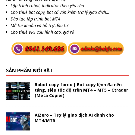
Lập trình robot, indicator theo yêu cầu
Cho thuê bot copy, bot cố vấn kiêm trợ lý giao dịch…
Đào tạo lập trình bot MT4
Mở tài khoản và hỗ trợ đầu tư
Cho thuê VPS cấu hình cao, giá rẻ
SẢN PHẨM NỔI BẬT
Robot copy forex | Bot copy lệnh đa nền
tảng, siêu tốc độ trên MT4 – MT5 – Ctrader
(Meta Copier)
AIZero – Trợ lý giao dịch AI dành cho
MT4/MT5