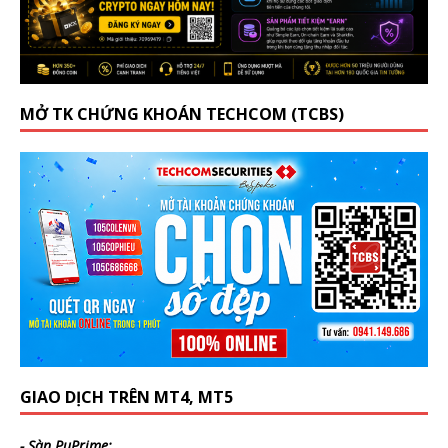
MỞ TK CHỨNG KHOÁN TECHCOM (TCBS)
GIAO DỊCH TRÊN MT4, MT5
- Sàn PuPrime: