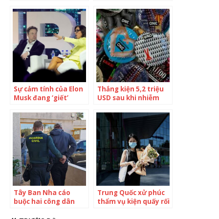
doanh nghiệp địa
tống tiền từng khiến
phương
4.000 nạn nhân mắc
bẫy
Sự cảm tính của Elon
Thắng kiện 5,2 triệu
Musk đang ‘giết’
USD sau khi nhiễm
Twitter: Tân CEO mới
bệnh tình dục trên xe
chưa làm nên
chuyện, nhân viên
phải chuẩn bị tinh
thần bị quấy rối
Tây Ban Nha cáo
Trung Quốc xử phúc
buộc hai công dân
thẩm vụ kiện quấy rối
Việt ‘tấn công tình
tình dục gây chấn