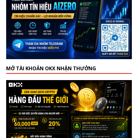
MỞ TÀI KHOẢN OKX NHẬN THƯỞNG