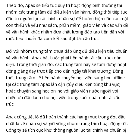
Theo đó, Apax sẽ tiếp tục duy trì hoạt động bình thường tại
nhóm các trung tâm đủ điều kiện vận hành, đồng thời tiếp tục
đầu tư nguồn lực tài chính, nhân sự để hoàn thiện dần các mặt
còn thiếu và yếu như sách, phần mềm, giáo viên và các vấn đề
về vận hành khác nhằm đưa chất lượng đào tạo tiến dần với
mức tiêu chuẩn đã cam kết sau đợt tái cấu trúc.
Đối với nhóm trung tâm chưa đáp ứng đủ điều kiện tiêu chuẩn
về vận hành, Apax bắt buộc phải tiến hành tái cấu trúc toàn
diện. Trong thời gian đó, các trung tâm này sẽ tạm dừng hoạt
động giảng dạy trực tiếp cho đến ngày tái khai trương. Đồng
thời, trung tâm sẽ tiến hành chuyển học viên sang học offline
tại các trung tâm Apax lân cận (tủy điều kiện từng khu vực)
hoặc chuyển sang học online với giáo viên nước ngoài với
nhiều ưu đãi dành cho học viên trong suốt quá trình tái cấu
trúc.
Apax cũng tiết lộ đã hoàn thành các hạng mục trong đợt đầu,
nhất là về nhân sự và giữ vững nhóm trung tâm hoạt động tốt.
Công ty sẽ tích cực khơi thông nguồn lực tài chính và chuẩn bị