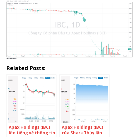
Related Posts:
Apax Holdings (IBC)
Apax Holdings (IBC)
lên tiếng về thông tin
của Shark Thủy lần
liên quan đến Trung
thứ 2 bị HoSE “tuýt