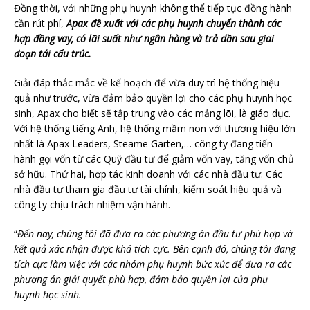
Đồng thời, với những phụ huynh không thể tiếp tục đồng hành
cần rút phí,
Apax đề xuất với các phụ huynh chuyển thành các
hợp đồng vay, có lãi suất như ngân hàng và trả dần sau giai
đoạn tái cấu trúc.
Giải đáp thắc mắc về kế hoạch để vừa duy trì hệ thống hiệu
quả như trước, vừa đảm bảo quyền lợi cho các phụ huynh học
sinh, Apax cho biết sẽ tập trung vào các mảng lõi, là giáo dục.
Với hệ thống tiếng Anh, hệ thống mầm non với thương hiệu lớn
nhất là Apax Leaders, Steame Garten,… công ty đang tiến
hành gọi vốn từ các Quỹ đầu tư để giảm vốn vay, tăng vốn chủ
sở hữu. Thứ hai, hợp tác kinh doanh với các nhà đầu tư. Các
nhà đầu tư tham gia đầu tư tài chính, kiểm soát hiệu quả và
công ty chịu trách nhiệm vận hành.
“
Đến nay, chúng tôi đã đưa ra các phương án đầu tư phù hợp và
kết quả xác nhận được khá tích cực. Bên cạnh đó, chúng tôi đang
tích cực làm việc với các nhóm phụ huynh bức xúc để đưa ra các
phương án giải quyết phù hợp, đảm bảo quyền lợi của phụ
huynh học sinh .