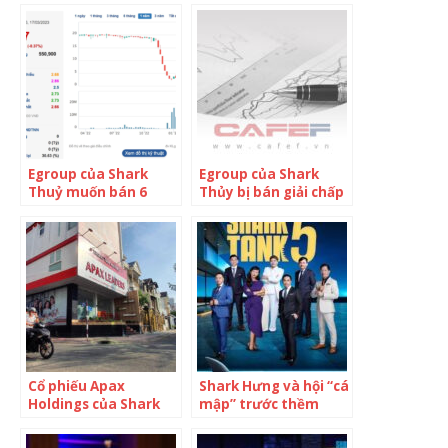
tâm Anh ngữ Apax
còi” do chậm nộp
BCTC quý 4
Egroup của Shark
Egroup của Shark
Thuỷ muốn bán 6
Thủy bị bán giải chấp
triệu cổ phiếu Apax
cổ phiếu IBC, hơn 18%
Holdings (IBC)
vốn Apax Holdings đã
được sang tay trong
hơn 1 tháng
Cổ phiếu Apax
Shark Hưng và hội “cá
Holdings của Shark
mập” trước thềm
Thủy bị hủy niêm yết
Shark Tank mùa 5:
bắt buộc trên HOSE
Shark không phải là