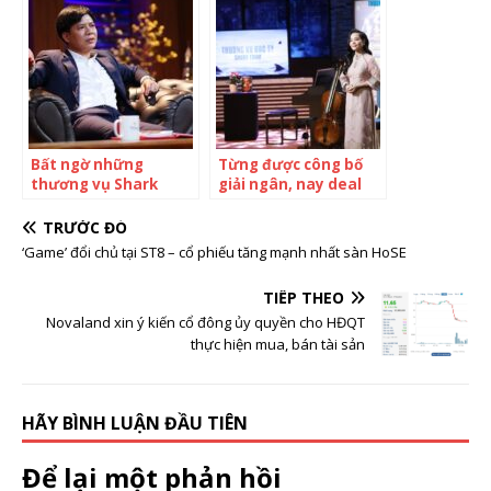
người thừa tiền để
ném vào đấy các bạn
muốn dùng gì thì
dùng
Bất ngờ những
Từng được công bố
thương vụ Shark
giải ngân, nay deal
Thủy rót vốn khi ngồi
Cello Fundamento
‘ghế nóng’ Shark
‘bể kèo’, Shark Hưng
TRƯỚC ĐÓ
Tank
chính thức trở thành
‘Game’ đổi chủ tại ST8 – cổ phiếu tăng mạnh nhất sàn HoSE
cá mập không rót
đồng nào sau Shark
TIẾP THEO
Tank mùa 4
Novaland xin ý kiến cổ đông ủy quyền cho HĐQT
thực hiện mua, bán tài sản
HÃY BÌNH LUẬN ĐẦU TIÊN
Để lại một phản hồi