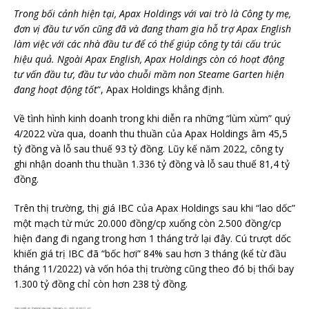
Trong bối cảnh hiện tại, Apax Holdings với vai trò là Công ty mẹ,
đơn vị đầu tư vốn cũng đã và đang tham gia hỗ trợ Apax English
làm việc với các nhà đầu tư để có thể giúp công ty tái cấu trúc
hiệu quả. Ngoài Apax English, Apax Holdings còn có hoạt động
tư vấn đầu tư, đầu tư vào chuỗi mầm non Steame Garten hiện
đang hoạt động tốt
“, Apax Holdings khẳng định.
Về tình hình kinh doanh trong khi diễn ra những “lùm xùm” quý
4/2022 vừa qua, doanh thu thuần của Apax Holdings âm 45,5
tỷ đồng và lỗ sau thuế 93 tỷ đồng. Lũy kế năm 2022, công ty
ghi nhận doanh thu thuần 1.336 tỷ đồng và lỗ sau thuế 81,4 tỷ
đồng.
Trên thị trường, thị giá IBC của Apax Holdings sau khi “lao dốc”
một mạch từ mức 20.000 đồng/cp xuống còn 2.500 đồng/cp
hiện đang đi ngang trong hơn 1 tháng trở lại đây. Cú trượt dốc
khiến giá trị IBC đã “bốc hơi” 84% sau hơn 3 tháng (kể từ đầu
tháng 11/2022) và vốn hóa thị trường cũng theo đó bị thổi bay
1.300 tỷ đồng chỉ còn hơn 238 tỷ đồng.