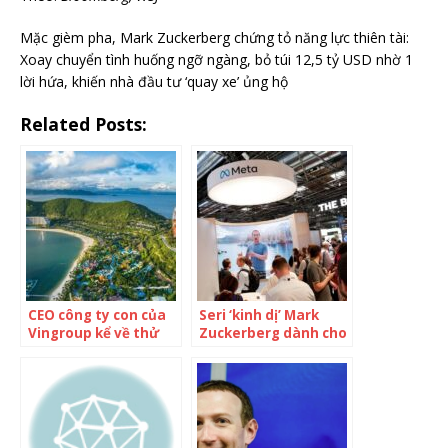
Mặc gièm pha, Mark Zuckerberg chứng tỏ năng lực thiên tài:
Xoay chuyển tình huống ngỡ ngàng, bỏ túi 12,5 tỷ USD nhờ 1
lời hứa, khiến nhà đầu tư ‘quay xe’ ủng hộ
Related Posts:
CEO công ty con của
Seri ‘kinh dị’ Mark
Vingroup kể về thử
Zuckerberg dành cho
thách ‘Hoặc đóng gói
nhân viên Meta:
trong 20 tháng hoặc
Tuần sau bắt đầu đợt
‘cuốn gói’, và hành
sa thải thứ 2, tất cả
trình tiến đến 70
cầu nguyện để không
triệu giao dịch trị giá
phải là người xấu số
trăm triệu USD