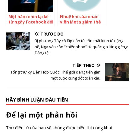
Một năm nhìn lại kể
Nhuệ khí của nhân
từ ngày Facebook đổi
viên Meta giảm thê
tên thành Meta: Giấc
thảm: Cứ 4 người thì
mơ của Mark
có 1 người bị sa thải,
TRƯỚC ĐÓ
Zuckerberg vẫn xa
Mark Zuckerberg
Bị phương Tây cô lập dẫn tới tổn thất kinh tế nặng
tầm với
khẳng định ‘không
nề, Nga vẫn còn “chiếc phao” từ quốc gia láng giềng:
còn cách nào khác’
Đồng tệ
TIẾP THEO
Tổng thư ký Liên Hợp Quốc: Thế giới đang tiến gần
một cuộc xung đột toàn cầu
HÃY BÌNH LUẬN ĐẦU TIÊN
Để lại một phản hồi
Thư điện tử của bạn sẽ không được hiện thị công khai.