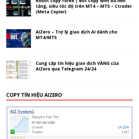
Robot copy forex | Bot copy lệnh đa nền
tảng, siêu tốc độ trên MT4 – MT5 – Ctrader
(Meta Copier)
AIZero – Trợ lý giao dịch AI dành cho
MT4/MT5
Cung cấp tín hiệu giao dịch VÀNG của
AIZero qua Telegram 24/24
COPY TÍN HIỆU AIZERO