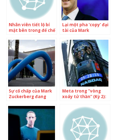
Nhân viên tiết lộ bí
Lại một pha ‘copy’ đại
mật bên trong đế chế
tài của Mark
của Mark
Zuckerberg: Meta
Zuckerberg: Meta là
sắp ra mắt ứng dụng
một mớ hỗn độn, rất
giống hệt Twitter,
nhiều người đang
mơ trở thành ‘quảng
được trả tiền mà
trường số thứ hai’
không làm gì cả
của nước Mỹ
Sự cố chấp của Mark
Meta trong “vòng
Zuckerberg đang
xoáy tử thần” (Kỳ 2):
‘hao mòn’ Meta: Mù
Ván cược của
quáng theo đuổi tiền
Zuckerberg
quyền, đặt lợi nhuận
và tăng trưởng lên
trên hết