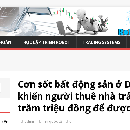
KHOÁN
HỌC LẬP TRÌNH ROBOT
TRADING SYSTEMS
Cơn sốt bất động sản ở 
khiến người thuê nhà trả
trăm triệu đồng để được
admin
Tin quốc tế
0
 kiến