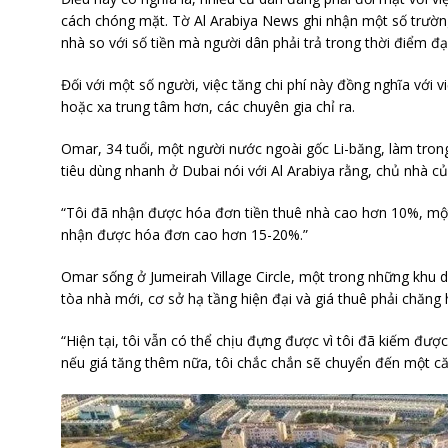
cách chóng mặt. Tờ Al Arabiya News ghi nhận một số trường
nhà so với số tiền mà người dân phải trả trong thời điểm đạ
Đối với một số người, việc tăng chi phí này đồng nghĩa với 
hoặc xa trung tâm hơn, các chuyên gia chỉ ra.
Omar, 34 tuổi, một người nước ngoài gốc Li-băng, làm tro
tiêu dùng nhanh ở Dubai nói với Al Arabiya rằng, chủ nhà củ
“Tôi đã nhận được hóa đơn tiền thuê nhà cao hơn 10%, một
nhận được hóa đơn cao hơn 15-20%.”
Omar sống ở Jumeirah Village Circle, một trong những khu d
tòa nhà mới, cơ sở hạ tầng hiện đại và giá thuê phải chăng
“Hiện tại, tôi vẫn có thể chịu đựng được vì tôi đã kiếm đượ
nếu giá tăng thêm nữa, tôi chắc chắn sẽ chuyển đến một că