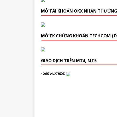
MỞ TÀI KHOẢN OKX NHẬN THƯỞN
MỞ TK CHỨNG KHOÁN TECHCOM (T
GIAO DỊCH TRÊN MT4, MT5
- Sàn PuPrime: