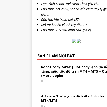
Lập trình robot, indicator theo yêu cầu
Cho thuê bot copy, bot cố vấn kiêm trợ lý gi
dịch…
Đào tạo lập trình bot MT4
Mở tài khoản và hỗ trợ đầu tư
Cho thuê VPS cấu hình cao, giá rẻ
SẢN PHẨM NỔI BẬT
Robot copy forex | Bot copy lệnh đa n
tảng, siêu tốc độ trên MT4 – MT5 – Ct
(Meta Copier)
0
AIZero – Trợ lý giao dịch AI dành cho
MT4/MT5
2