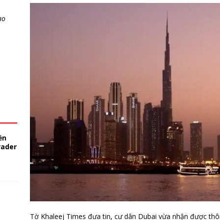
ao
ền
rader
Tờ Khaleej Times đưa tin, cư dân Dubai vừa nhận được thô