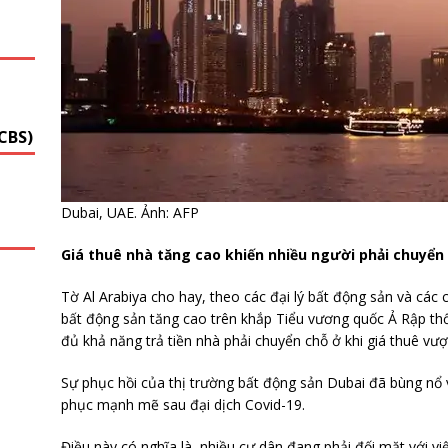
G
CBS)
Dubai, UAE. Ảnh: AFP
Giá thuê nhà tăng cao khiến nhiều người phải chuyển
Tờ Al Arabiya cho hay, theo các đại lý bất động sản và các 
bất động sản tăng cao trên khắp Tiểu vương quốc Ả Rập th
đủ khả năng trả tiền nhà phải chuyển chỗ ở khi giá thuê vượ
Sự phục hồi của thị trường bất động sản Dubai đã bùng nổ 
phục mạnh mẽ sau đại dịch Covid-19.
Điều này có nghĩa là, nhiều cư dân đang phải đối mặt với vi