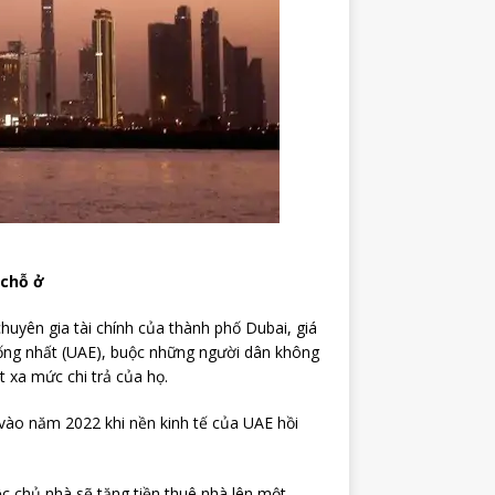
 chỗ ở
chuyên gia tài chính của thành phố Dubai, giá
ống nhất (UAE), buộc những người dân không
t xa mức chi trả của họ.
vào năm 2022 khi nền kinh tế của UAE hồi
ệc chủ nhà sẽ tăng tiền thuê nhà lên một