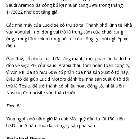
Saudi Aramco đã công bố lợi nhuận tăng 39% trong tháng
11/2022 nhờ đợt tăng giá.
Các nhà máy của Lucid sẽ có trụ sở tại Thành phố Kinh tế Nhà
vua Abdullah, nơi đóng vai trò là trung tâm của chuỗi cung
ứng, trọng tâm chính trong nỗ lực của công ty khởi nghiệp xe
điện.
Gần đây, cổ phiếu Lucid đã tăng mạnh, một phần lớn là do tin
đồn về việc PIF của Saudi Arabia thâu tóm hoàn toàn công ty,
vì vốn PIF đã sở hữu 60% cổ phần của nhà sản xuất ô tô này.
Điều đó đã giúp Lucid Motors đánh bại nhà sản xuất ô tô đối
thủ là Tesla, để trở thành cổ phiếu hoạt động tốt nhất trên
Nasdaq Composite vào tuần trước.
Theo BI
‘Quả ngọt’ nhờ nắm giữ lâu dài: Một quỹ đầu tư lãi 150 triệu
USD sau 5 năm mua lại công ty sắp phá sản
Related Posts: