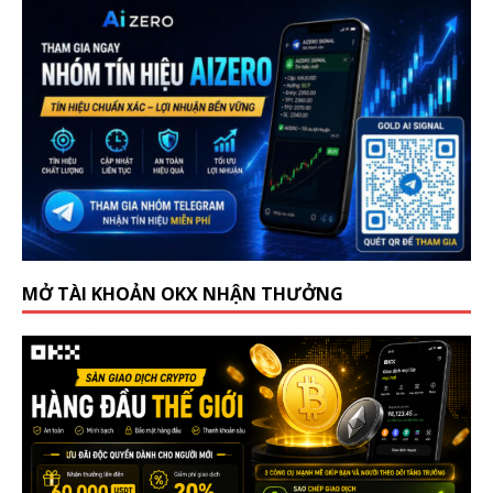
MỞ TÀI KHOẢN OKX NHẬN THƯỞNG