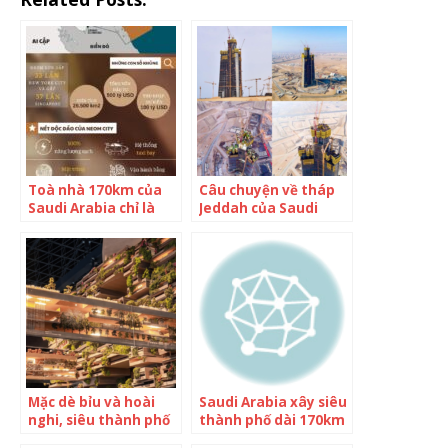
Toà nhà 170km của
Câu chuyện về tháp
Saudi Arabia chỉ là
Jeddah của Saudi
một phần, siêu thành
Arabia với tham vọng
phố NEOM 500 tỷ USD,
soán ngôi công trình
lớn gấp 33 lần New
cao nhất thế giới
York mới là tham
vọng lớn
Mặc dè bỉu và hoài
Saudi Arabia xây siêu
nghi, siêu thành phố
thành phố dài 170km
170km giữa sa mạc
giữa sa mạc cho 9