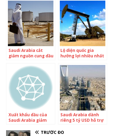
của Saudi Arabia đón
triệu người, không
tin vui mới
đường xá, không khí
thải
Saudi Arabia cắt
Lộ diện quốc gia
giảm nguồn cung dầu
hưởng lợi nhiều nhất
mỏ cho Trung Quốc
khi Saudi Arabia cắt
giảm sản lượng
Xuất khẩu dầu của
Saudi Arabia dành
Saudi Arabia giảm
riêng 5 tỷ USD hỗ trợ
xuống mức thấp nhất
nền kinh tế Thổ Nhĩ
trong 21 tháng
Kỳ
TRƯỚC ĐÓ