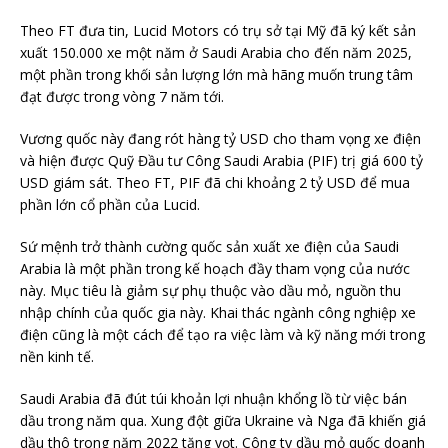
Theo FT đưa tin, Lucid Motors có trụ sở tại Mỹ đã ký kết sản
xuất 150.000 xe một năm ở Saudi Arabia cho đến năm 2025,
một phần trong khối sản lượng lớn mà hãng muốn trung tâm
đạt được trong vòng 7 năm tới.
Vương quốc này đang rót hàng tỷ USD cho tham vọng xe điện
và hiện được Quỹ Đầu tư Công Saudi Arabia (PIF) trị giá 600 tỷ
USD giám sát. Theo FT, PIF đã chi khoảng 2 tỷ USD để mua
phần lớn cổ phần của Lucid.
Sứ mệnh trở thành cường quốc sản xuất xe điện của Saudi
Arabia là một phần trong kế hoạch đầy tham vọng của nước
này. Mục tiêu là giảm sự phụ thuộc vào dầu mỏ, nguồn thu
nhập chính của quốc gia này. Khai thác ngành công nghiệp xe
điện cũng là một cách để tạo ra việc làm và kỹ năng mới trong
nền kinh tế.
Saudi Arabia đã đút túi khoản lợi nhuận khổng lồ từ việc bán
dầu trong năm qua. Xung đột giữa Ukraine và Nga đã khiến giá
dầu thô trong năm 2022 tăng vọt. Công ty dầu mỏ quốc doanh