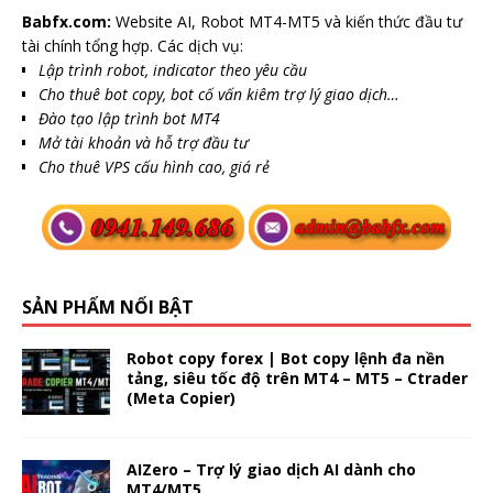
Babfx.com:
Website AI, Robot MT4-MT5 và kiến thức đầu tư
tài chính tổng hợp. Các dịch vụ:
Lập trình robot, indicator theo yêu cầu
Cho thuê bot copy, bot cố vấn kiêm trợ lý giao dịch…
Đào tạo lập trình bot MT4
Mở tài khoản và hỗ trợ đầu tư
Cho thuê VPS cấu hình cao, giá rẻ
SẢN PHẨM NỔI BẬT
Robot copy forex | Bot copy lệnh đa nền
tảng, siêu tốc độ trên MT4 – MT5 – Ctrader
(Meta Copier)
AIZero – Trợ lý giao dịch AI dành cho
MT4/MT5