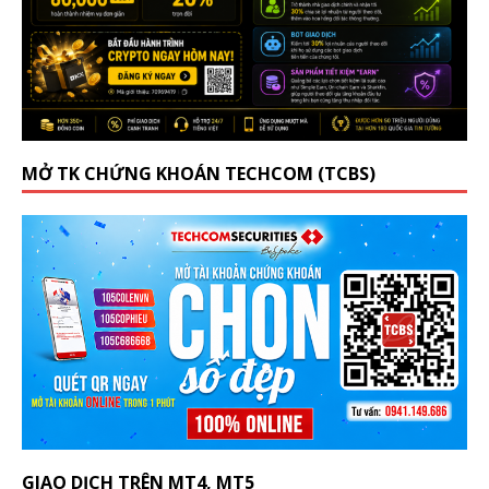
MỞ TK CHỨNG KHOÁN TECHCOM (TCBS)
GIAO DỊCH TRÊN MT4, MT5