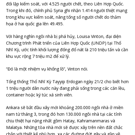
đối lập kiểm soát, với 4.525 người chết, theo Liên Hợp Quốc.
Trong khi đó, chính phủ Syria ghi nhận 1.414 người thiệt mạng
trong khu vực kiểm soát, nâng tổng số người chết do thảm
họa ở hai quốc gia lên 49.495.
Với hàng nghìn ngôi nhà bị phá hủy, Louisa Vinton, đại diện
Chương trình Phát triển của Liên Hợp Quốc (UNDP) tại Thổ
Nhĩ Kỳ, ước tính khối lượng đống đổ nát là 210 triệu tấn và cần
khu vực rộng 7 triệu m2 để xử lý.
“Đó là một nhiệm vụ khổng lồ”, Vinton nói.
Tổng thống Thổ Nhĩ Kỳ Tayyip Erdogan ngày 21/2 cho biết hơn
1 triệu người dân nước này đang phải sống trong các căn lều,
container hoặc ký túc xá sinh viên.
Ankara sẽ bắt đầu xây mới khoảng 200.000 ngôi nhà ở miền
nam từ tháng 3, trong đó hơn 130.000 ngôi nhà tại các tỉnh
chịu thiệt hại nặng nhất gồm Hatay, Kahramanmaras và
Malatya. Những tòa nhà mới sẽ được xây trên nền đất chắc
chắn với thiết kế phù hợp, xa các đường đứt gãy và gần về