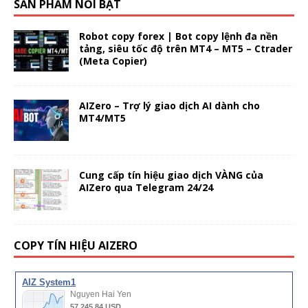
SẢN PHẨM NỔI BẬT
Robot copy forex | Bot copy lệnh đa nền
tảng, siêu tốc độ trên MT4 – MT5 – Ctrader
(Meta Copier)
AIZero – Trợ lý giao dịch AI dành cho
MT4/MT5
Cung cấp tín hiệu giao dịch VÀNG của
AIZero qua Telegram 24/24
COPY TÍN HIỆU AIZERO