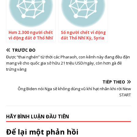
Hơn 2.300 người chết
Số người chết vì động
vì động đất ở Thổ Nhĩ
đất Thổ Nhĩ Kỳ, Syria
Kỳ, Syria
tăng lên hơn 11.200
TRƯỚC ĐÓ
Được “thai nghén” từ thời các Pharaoh, con kênh này đang đều đặn
mang về cho quốc gia sở hữu 21 triệu USD/ngày, còn hơn gà đẻ
trứng vàng
TIẾP THEO
Ông Biden nói Nga sẽ không dùng vũ khí hạt nhân khi rời New
START
HÃY BÌNH LUẬN ĐẦU TIÊN
Để lại một phản hồi