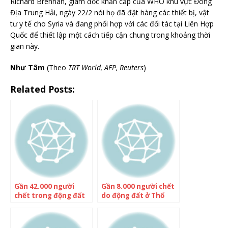
Richard Brennan, giám đốc khẩn cấp của WHO khu vực Đông
Địa Trung Hải, ngày 22/2 nói họ đã đặt hàng các thiết bị, vật
tư y tế cho Syria và đang phối hợp với các đối tác tại Liên Hợp
Quốc để thiết lập một cách tiếp cận chung trong khoảng thời
gian này.
Như Tâm
(Theo
TRT World, AFP, Reuters
)
Related Posts:
Gần 42.000 người
Gần 8.000 người chết
chết trong động đất
do động đất ở Thổ
ở Thổ Nhĩ Kỳ, Syria
Nhĩ Kỳ, Syria