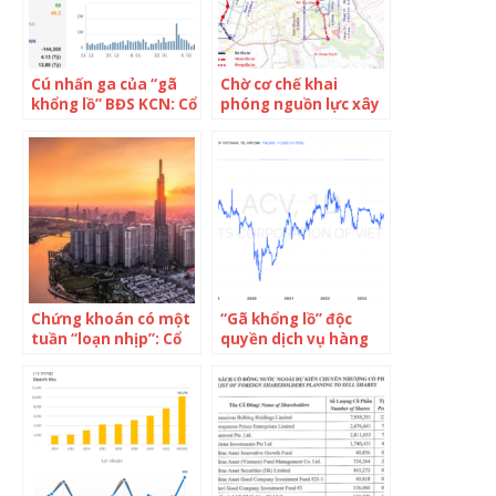
vốn hóa
Cú nhấn ga của “gã
Chờ cơ chế khai
khổng lồ” BĐS KCN: Cổ
phóng nguồn lực xây
phiếu rục rịch bứt
2 dự án hàng chục
phá, vốn hoá sắp
nghìn tỷ để đời
chạm ngưỡng 3 tỷ
USD, đặt mục tiêu
vốn hoá vượt 5 tỷ
USD từ năm 2025
Chứng khoán có một
“Gã khổng lồ” độc
tuần “loạn nhịp”: Cổ
quyền dịch vụ hàng
phiếu “họ Vin” tiếp đà
không tại Việt Nam:
“thăng hoa”, cổ phiếu
Biên lãi cao ngất
“kỳ lân công nghệ”
ngưởng, cổ phiếu lập
VNG được chú ý
đỉnh lịch sử đưa vốn
hoá chạm mốc 10 tỷ
USD