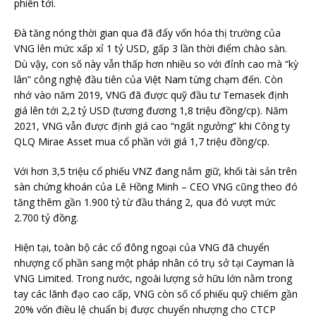
phiên tới.
Đà tăng nóng thời gian qua đã đẩy vốn hóa thị trường của
VNG lên mức xấp xỉ 1 tỷ USD, gấp 3 lần thời điểm chào sàn.
Dù vậy, con số này vẫn thấp hơn nhiều so với đỉnh cao mà “kỳ
lân” công nghệ đầu tiên của Việt Nam từng chạm đến. Còn
nhớ vào năm 2019, VNG đã được quỹ đầu tư Temasek định
giá lên tới 2,2 tỷ USD (tương đương 1,8 triệu đồng/cp). Năm
2021, VNG vẫn được định giá cao “ngất ngưởng” khi Công ty
QLQ Mirae Asset mua cổ phần với giá 1,7 triệu đồng/cp.
Với hơn 3,5 triệu cổ phiếu VNZ đang nắm giữ, khối tài sản trên
sàn chứng khoán của Lê Hồng Minh – CEO VNG cũng theo đó
tăng thêm gần 1.900 tỷ từ đầu tháng 2, qua đó vượt mức
2.700 tỷ đồng.
Hiện tại, toàn bộ các cổ đông ngoại của VNG đã chuyển
nhượng cổ phần sang một pháp nhân có trụ sở tại Cayman là
VNG Limited. Trong nước, ngoài lượng sở hữu lớn nằm trong
tay các lãnh đạo cao cấp, VNG còn số cổ phiếu quỹ chiếm gần
20% vốn điều lệ chuẩn bị được chuyển nhượng cho CTCP