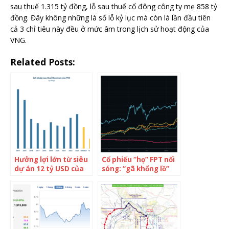
sau thuế 1.315 tỷ đồng, lỗ sau thuế cổ đông công ty mẹ 858 tỷ
đồng. Đây không những là số lỗ kỷ lục mà còn là lần đầu tiên
cả 3 chỉ tiêu này đều ở mức âm trong lịch sử hoạt động của
VNG.
Related Posts:
Hưởng lợi lớn từ siêu
Cổ phiếu “họ” FPT nổi
dự án 12 tỷ USD của
sóng: “gã khổng lồ”
Việt Nam, “đại gia”
công nghệ 25 lần
dầu khí được dự báo
vượt đỉnh từ đầu
có thể lãi gấp đôi kế
năm, FPT Telecom
hoạch, giá trị công ty
tăng bằng lần sau 5
“ngấp nghé” ngưỡng
tháng, FPT Retail gần
tỷ USD
chạm ngưỡng tỷ USD