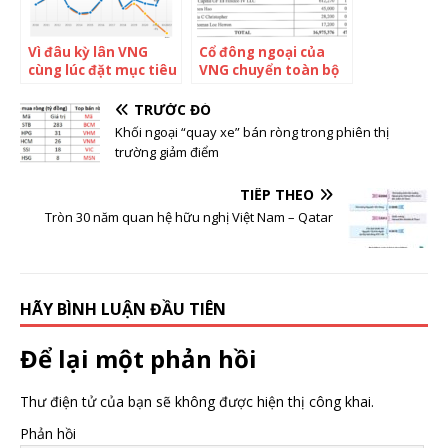
Vì đâu kỳ lân VNG
Cổ đông ngoại của
cùng lúc đặt mục tiêu
VNG chuyển toàn bộ
lỗ sau thuế 311 tỷ lẫn
47% cổ phần sang
có lãi 993 tỷ đồng?
pháp nhân tại
TRƯỚC ĐÓ
Cayman: Kỳ lân công
Khối ngoại “quay xe” bán ròng trong phiên thị
nghệ đầu tiên của
trường giảm điểm
Việt Nam khởi động
IPO tại nước ngoài?
TIẾP THEO
Tròn 30 năm quan hệ hữu nghị Việt Nam – Qatar
HÃY BÌNH LUẬN ĐẦU TIÊN
Để lại một phản hồi
Thư điện tử của bạn sẽ không được hiện thị công khai.
Phản hồi