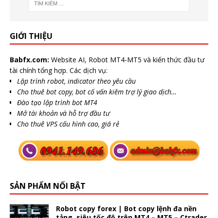
GIỚI THIỆU
Babfx.com:
Website AI, Robot MT4-MT5 và kiến thức đầu tư
tài chính tổng hợp. Các dịch vụ:
Lập trình robot, indicator theo yêu cầu
Cho thuê bot copy, bot cố vấn kiêm trợ lý giao dịch…
Đào tạo lập trình bot MT4
Mở tài khoản và hỗ trợ đầu tư
Cho thuê VPS cấu hình cao, giá rẻ
SẢN PHẨM NỔI BẬT
Robot copy forex | Bot copy lệnh đa nền
tảng, siêu tốc độ trên MT4 – MT5 – Ctrader