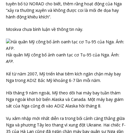
tuyên bố từ NORAD cho biết, thêm rằng hoạt động của Nga
“xảy ra thường xuyên và không được coi là mối đe dọa hay
hành động khiêu khích”.
Moskva chưa bình luận về thông tin này.
Hải quân Mỹ công bố ảnh oanh tạc cơ Tu-95 của Nga. Ảnh:
AFP.
Kể từ năm 2007, Mỹ triển khai tiêm kích ngăn chặn máy bay
Nga trong ADIZ Bắc Mỹ khoảng 6-7 lần mỗi năm.
Hồi tháng 9 năm ngoái, Mỹ theo dõi hai máy bay tuần thám
Nga ngoài khơi bờ biển Alaska và Canada. Một máy bay giám
sát của Nga cũng đi vào ADIZ Alaska hồi tháng 8.
Vụ xâm nhập mới nhất diễn ra trong bối cảnh căng thẳng giữa
Nga và phương Tây leo thang vì xung đột Ukraine. Hai chiếc F-
35 của Hà Lan cũng đã ngăn chặn máy bay quân sự Nga gần