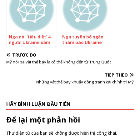
Nga nói ‘tiêu diệt’ 4
Nga tuyên bố ngăn
người Ukraine xâm
thám báo Ukraine
nhập biên giới
xâm nhập tỉnh biên
giới
TRƯỚC ĐÓ
Mỹ nói ba vật thể bay lạ có thể không đến từ Trung Quốc
TIẾP THEO
Những vật thể bay khuấy động tranh cãi chính trị Mỹ
HÃY BÌNH LUẬN ĐẦU TIÊN
Để lại một phản hồi
Thư điện tử của bạn sẽ không được hiện thị công khai.