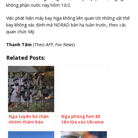
không phận nước này hôm 13/2.
Việc phát hiện máy bay Nga không liên quan tới những vật thể
bay không xác định mà NORAD bắn hạ tuần trước, theo các
quan chức Mỹ.
Thanh Tâm
(Theo
AFP, Fox News
)
Related Posts:
Nga tuyên bố chặn
Nga phóng hơn 80
nhóm thám báo
tên lửa vào Ukraine
Ukraine xâm nhập
để trả đũa vụ xâm
tỉnh biên giới
nhập biên giới