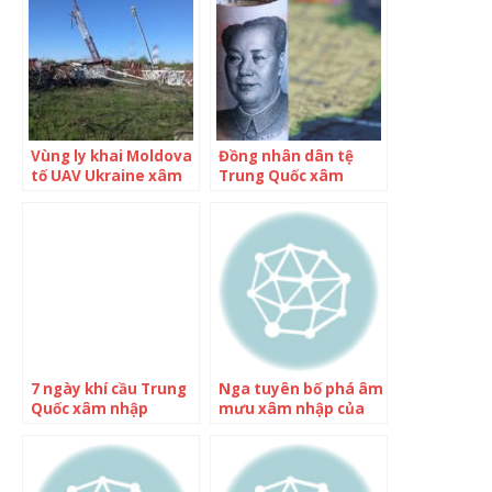
Vùng ly khai Moldova
Đồng nhân dân tệ
tố UAV Ukraine xâm
Trung Quốc xâm
nhập
nhập Brazil: Hệ thống
tiền tệ quốc tế do
USD thống trị đã “rạn
nứt”?
7 ngày khí cầu Trung
Nga tuyên bố phá âm
Quốc xâm nhập
mưu xâm nhập của
không phận Mỹ
nhóm phá hoại
Ukraine