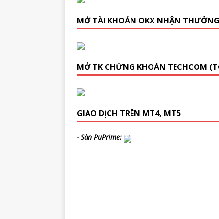
MỞ TÀI KHOẢN OKX NHẬN THƯỞN
MỞ TK CHỨNG KHOÁN TECHCOM (T
GIAO DỊCH TRÊN MT4, MT5
- Sàn PuPrime: