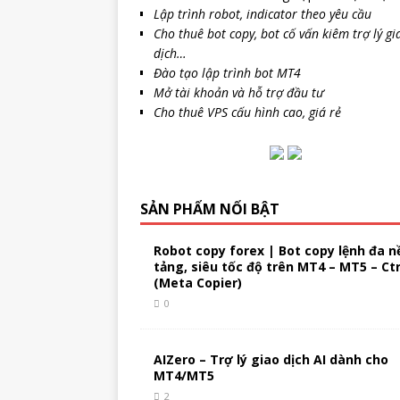
Lập trình robot, indicator theo yêu cầu
Cho thuê bot copy, bot cố vấn kiêm trợ lý gi
dịch…
Đào tạo lập trình bot MT4
Mở tài khoản và hỗ trợ đầu tư
Cho thuê VPS cấu hình cao, giá rẻ
SẢN PHẨM NỔI BẬT
Robot copy forex | Bot copy lệnh đa n
tảng, siêu tốc độ trên MT4 – MT5 – Ct
(Meta Copier)
0
AIZero – Trợ lý giao dịch AI dành cho
MT4/MT5
2