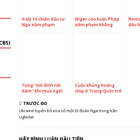
G
Italy tố chiến đấu cơ
Niger cáo buộc Pháp
Roma
Nga xâm phạm
xâm phạm không
dấu 
không phận NATO
phận
bị x
CBS)
Từng “nổi đình nổi
Cuộc khủng hoảng
đám” khi mua ngôi
chip ở Trung Quốc trở
nhà đắt nhất Hồng
thành “mồi ngon”
Kông, tỷ phú Trung
cho những tay môi
TRƯỚC ĐÓ
Quốc ê chề khi bị
giới: Hé lộ “thị trường
Ukraine tuyên bố xóa sổ một lữ đoàn Nga trong trận
ngân hàng tịch thu
xám” ở Thâm Quyến
Ugledar
căn biệt thự 271 triệu
USD
HÃY BÌNH LUẬN ĐẦU TIÊN