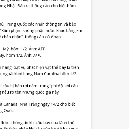
òng Nhật Bản ra thông cáo cho biết hôm
hủ Trung Quốc xác nhận thông tin và bảo
i. “Xâm phạm không phận nước khác bằng khí
ể chấp nhận”, thông cáo có đoạn.
 Mỹ, hôm 1/2. Ảnh:
AFP
.
hàng loạt vụ phát hiện vật thể bay lạ trên
ốc ngoài khơi bang Nam Carolina hôm 4/2.
cầu bị bắn rơi nằm trong “phi đội khí cầu
g nêu rõ tên những quốc gia này.
 và Canada. Nhà Trắng ngày 14/2 cho biết
ng Quốc.
ược thông tin khí cầu bay qua lãnh thổ
Quốc thừa nhận khí cầu của họ đã bay qua