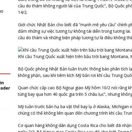
cầu do thám không người lái của Trung Quốc”, Bộ Quốc ph
ao
14/2.
Giới chức Nhật Bản cho biết đã “mạnh mẽ yêu cầu” chính p
đảm những sự việc tương tự không tái diễn trong tương la
cầu do thám và những biện pháp tương tự là điều không th
Khí cầu Trung Quốc xuất hiện trên bầu trời bang Montana,
Bộ Quốc phòng Nhật Bản tuần trước thông báo phân tích lại 
không phận, sau khi tiêm kích Mỹ bắn rơi khí cầu Trung Qu
ền
Quan chức cấp cao Bộ Ngoại giao Mỹ hôm 10/2 nói rằng khí 
rader
từng bay qua hơn 40 quốc gia trên 5 châu lục”, nhưng khôn
Mỹ tuần trước bắn hạ ba vật thể bay lạ ở Alaska, Michigan
chúng có thể không liên quan đến chương trình khí cầu Tru
Cơ quan hàng không dân dụng Costa Rica cho biết đã nhận đ
ngày 2/2. Bộ Ngoại giao Costa Rica sau đó cho biết Trung 