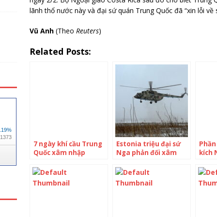
lãnh thổ nước này và đại sứ quán Trung Quốc đã “xin lỗi về 
Vũ Anh
(Theo
Reuters
)
Related Posts:
7 ngày khí cầu Trung
Estonia triệu đại sứ
Phần
Quốc xâm nhập
Nga phản đối xâm
kích
không phận Mỹ
phạm không phận
khôn