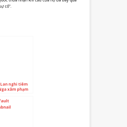
sự cố”.
 Lan nghi tiêm
 Nga xâm phạm
g phận