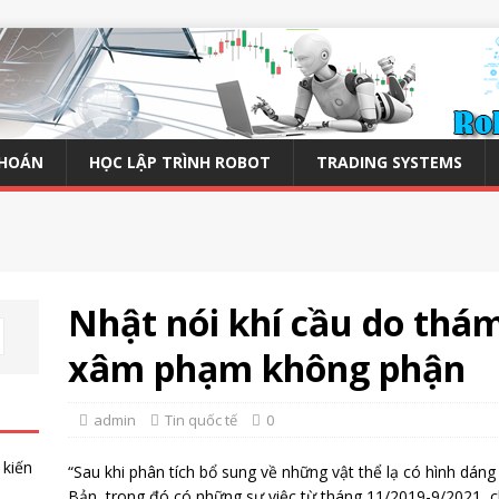
KHOÁN
HỌC LẬP TRÌNH ROBOT
TRADING SYSTEMS
Nhật nói khí cầu do thá
xâm phạm không phận
admin
Tin quốc tế
0
 kiến
“Sau khi phân tích bổ sung về những vật thể lạ có hình dán
Bản, trong đó có những sự việc từ tháng 11/2019-9/2021, ch