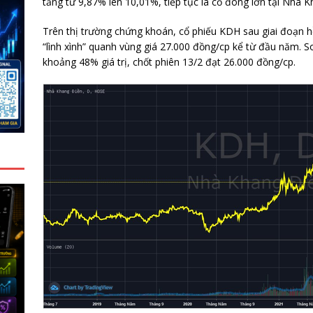
tăng từ 9,87% lên 10,01%, tiếp tục là cổ đông lớn tại Nhà K
Trên thị trường chứng khoán, cổ phiếu KDH sau giai đoạn 
“lình xình” quanh vùng giá 27.000 đồng/cp kể từ đầu năm. S
khoảng 48% giá trị, chốt phiên 13/2 đạt 26.000 đồng/cp.
G