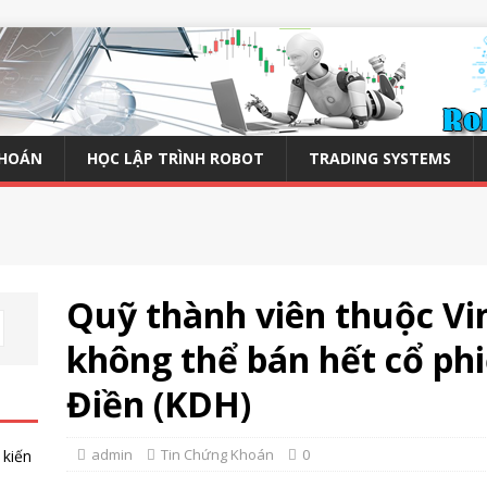
KHOÁN
HỌC LẬP TRÌNH ROBOT
TRADING SYSTEMS
Quỹ thành viên thuộc Vin
không thể bán hết cổ p
Điền (KDH)
admin
Tin Chứng Khoán
0
 kiến