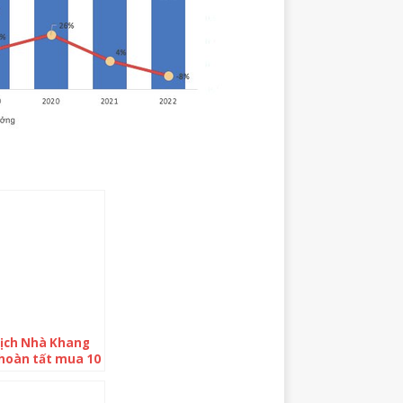
tịch Nhà Khang
 hoàn tất mua 10
 cổ phiếu KDH