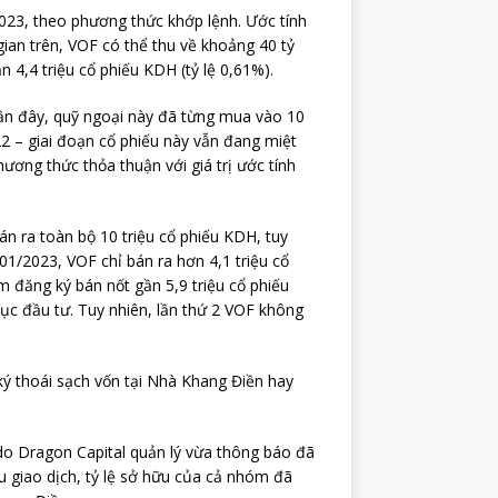
2023, theo phương thức khớp lệnh. Ước tính
ian trên, VOF có thể thu về khoảng 40 tỷ
n 4,4 triệu cổ phiếu KDH (tỷ lệ 0,61%).
gần đây, quỹ ngoại này đã từng mua vào 10
22 – giai đoạn cổ phiếu này vẫn đang miệt
ương thức thỏa thuận với giá trị ước tính
n ra toàn bộ 10 triệu cổ phiếu KDH, tuy
01/2023, VOF chỉ bán ra hơn 4,1 triệu cổ
 đăng ký bán nốt gần 5,9 triệu cổ phiếu
ục đầu tư. Tuy nhiên, lần thứ 2 VOF không
ký thoái sạch vốn tại Nhà Khang Điền hay
do Dragon Capital quản lý vừa thông báo đã
u giao dịch, tỷ lệ sở hữu của cả nhóm đã