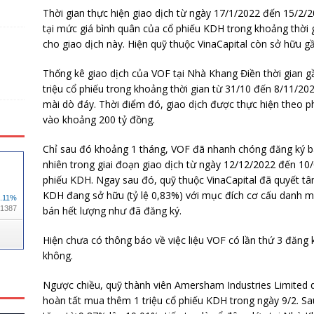
Thời gian thực hiện giao dịch từ ngày 17/1/2022 đến 15/2/
tại mức giá bình quân của cổ phiếu KDH trong khoảng thời g
cho giao dịch này. Hiện quỹ thuộc VinaCapital còn sở hữu gầ
Thống kê giao dịch của VOF tại Nhà Khang Điền thời gian 
triệu cổ phiếu trong khoảng thời gian từ 31/10 đến 8/11/20
mài dò đáy. Thời điểm đó, giao dịch được thực hiện theo ph
vào khoảng 200 tỷ đồng.
Chỉ sau đó khoảng 1 tháng, VOF đã nhanh chóng đăng ký bá
nhiên trong giai đoạn giao dịch từ ngày 12/12/2022 đến 10/
phiếu KDH. Ngay sau đó, quỹ thuộc VinaCapital đã quyết tâm
KDH đang sở hữu (tỷ lệ 0,83%) với mục đích cơ cấu danh m
bán hết lượng như đã đăng ký.
Hiện chưa có thông báo về việc liệu VOF có lần thứ 3 đăng 
không.
Ngược chiều, quỹ thành viên Amersham Industries Limited 
hoàn tất mua thêm 1 triệu cổ phiếu KDH trong ngày 9/2. Sa