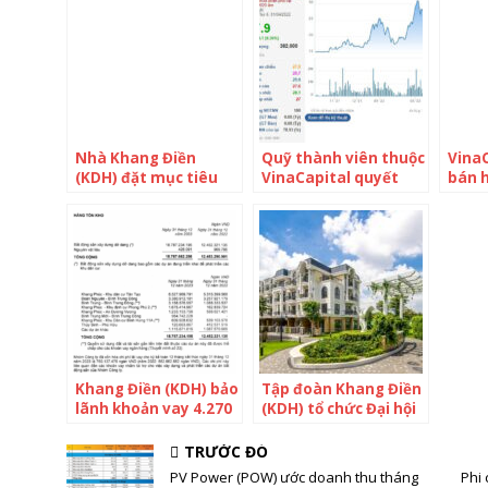
ngay gần đỉnh một
năm
Nhà Khang Điền
Quỹ thành viên thuộc
VinaC
(KDH) đặt mục tiêu
VinaCapital quyết
bán h
lợi nhuận tăng 16%
thoái sạch vốn tại
phiế
năm 2022, cổ tức dự
Yeah1 (YEG)
Điền
kiến 10%
Khang Điền (KDH) bảo
Tập đoàn Khang Điền
lãnh khoản vay 4.270
(KDH) tổ chức Đại hội
tỷ đồng cho công ty
cổ đông thường niên
con
năm 2024
TRƯỚC ĐÓ
PV Power (POW) ước doanh thu tháng
Phi 