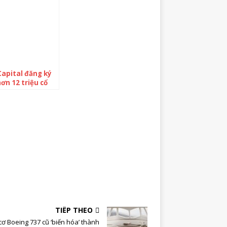
apital đăng ký
ơn 12 triệu cổ
u Nhà Khang
TIẾP THEO
cơ Boeing 737 cũ ‘biến hóa’ thành