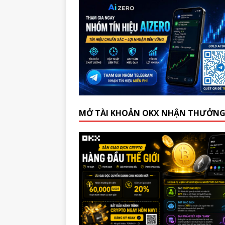
MỞ TÀI KHOẢN OKX NHẬN THƯỞN