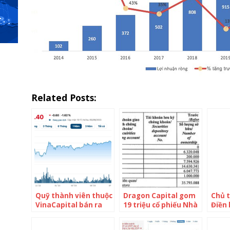
Related Posts:
Quỹ thành viên thuộc
Dragon Capital gom
Chủ 
VinaCapital bán ra
19 triệu cổ phiếu Nhà
Điền
6,6 triệu cổ phiếu Nhà
Khang Điền (KDH), trở
triệu
Khang Điền (KDH)
lại làm cổ đông lớn