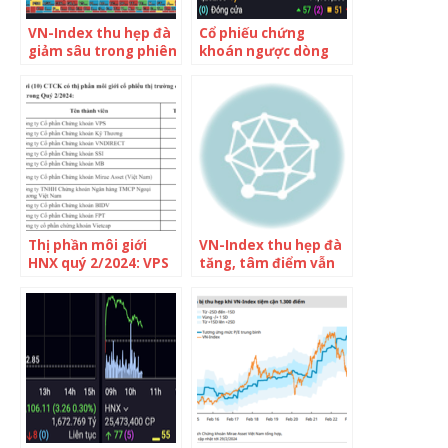
VN-Index thu hẹp đà
Cổ phiếu chứng
giảm sâu trong phiên
khoán ngược dòng
cơ cấu của ETF ngoại,
trong phiên VN-
NĐT nước ngoài tiếp
Index thu hẹp đà
tục mua ròng hơn
giảm, thanh khoản
300 tỷ đồng
trên HoSE được cải
thiện
Thị phần môi giới
VN-Index thu hẹp đà
HNX quý 2/2024: VPS
tăng, tâm điểm vẫn
bị thu hẹp, Vietcap
là cổ phiếu bất động
lọt top 10
sản