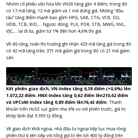
Nhóm cổ phiếu vốn hóa lớn VN30 tăng gần 4 điểm, trong đó
có 17 mã tăng, 12 mã giảm và 1 mã đứng giá. Những “đầu
tàu” tăng điểm mạnh bao gồm HPG, SAB, CTG, VCB, SSI,
HDB, TCB, BID,… Ngược dòng, PLX, PDR, STB, MWG, NVL,
VJC,… lại đi lùi, giảm từ 1% đến hơn 4,6% thị giá.
Về độ rộng, toàn thị trường ghi nhận 429 mã tăng giá trong đó
có 42 mã tăng trần; 371 mã giảm giá trong đó có 21 mã giảm
sàn.
Kết phiên giao dịch, VN-Index tăng
6,38
điểm (+
0,6
%) lên
1.072,22
điểm. HNX-Index
tăng 0,62
điểm
lên
210,62
điểm
và UPCoM-Index
tăng 0,89
điểm
lên
76,43
điểm.
Thanh
khoản trên HoSE sụt giảm nhẹ 6% so với phiên trước, giá trị
khớp lệnh đạt 9.395 tỷ đồng.
Về giao dịch khối ngoại, nhà đầu tư ngoại tiếp tục mua ròng
phiên thứ 6 liên tiếp với tổng giá trị lên tới 400 tỷ đồng trên