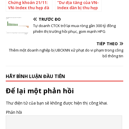
Chứng khoán 21/11:
“Dư địa tăng của VN-
VN-Index thu hẹp đà
Index dần bị thu hẹp
tăng, cổ phiếu thép
khi chỉ số tiến tới
bứt phá
ngưỡng 1.300 điểm”
TRƯỚC ĐÓ
Tự doanh CTCK trở lại mua ròng gần 300 tỷ đồng
phiên thị trường hồi phục, gom mạnh HPG
TIẾP THEO
Thêm một doanh nghệp bị UBCKNN xử phạt do vi phạm trong công
bố thông tin
HÃY BÌNH LUẬN ĐẦU TIÊN
Để lại một phản hồi
Thư điện tử của bạn sẽ không được hiện thị công khai.
Phản hồi