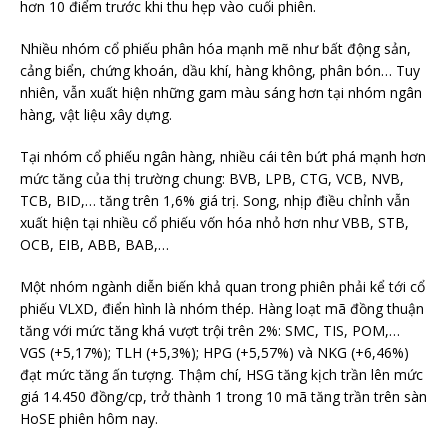
hơn 10 điểm trước khi thu hẹp vào cuối phiên.
Nhiều nhóm cổ phiếu phân hóa mạnh mẽ như bất động sản,
cảng biển, chứng khoán, dầu khí, hàng không, phân bón… Tuy
nhiên, vẫn xuất hiện những gam màu sáng hơn tại nhóm ngân
hàng, vật liệu xây dựng.
Tại nhóm cổ phiếu ngân hàng, nhiều cái tên bứt phá mạnh hơn
mức tăng của thị trường chung: BVB, LPB, CTG, VCB, NVB,
TCB, BID,… tăng trên 1,6% giá trị. Song, nhịp điều chỉnh vẫn
xuất hiện tại nhiều cổ phiếu vốn hóa nhỏ hơn như VBB, STB,
OCB, EIB, ABB, BAB,…
Một nhóm ngành diễn biến khả quan trong phiên phải kể tới cổ
phiếu VLXD, điển hình là nhóm thép. Hàng loạt mã đồng thuận
tăng với mức tăng khá vượt trội trên 2%: SMC, TIS, POM,…
VGS (+5,17%); TLH (+5,3%); HPG (+5,57%) và NKG (+6,46%)
đạt mức tăng ấn tượng. Thậm chí, HSG tăng kịch trần lên mức
giá 14.450 đồng/cp, trở thành 1 trong 10 mã tăng trần trên sàn
HoSE phiên hôm nay.