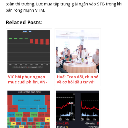
toàn thị trường. Lực mua tập trung giải ngân vào STB trong khi
bán ròng mạnh VHM.
Related Posts:
VIC hồi phục ngoạn
Huế: Trao đổi, chia sẻ
mục cuối phiên, VN-
về cơ hội đầu tư với
Index thu hẹp đà
doanh nghiệp địa
giảm xuống còn hơn
phương
16 điểm