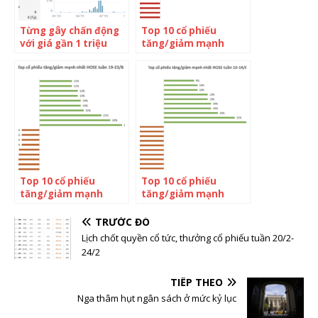
Từng gây chấn động
Top 10 cổ phiếu
với giá gần 1 triệu
tăng/giảm mạnh
đồng/cp, XDC bất ngờ
nhất tuần: VRE bứt
tăng bốc 66% trong
phá, một mã tăng
một tuần trước khi
bốc 65% sau một
quay đầu giảm hết
tuần
biên độ vào ngày
“chia tay” sàn chứng
khoán
Top 10 cổ phiếu
Top 10 cổ phiếu
tăng/giảm mạnh
tăng/giảm mạnh
nhất tuần: Một cổ
nhất tuần: Cổ phiếu
phiếu thép “bốc hơi”
họ Viettel nổi sóng,
TRƯỚC ĐÓ
gần 50% giá trị sau
“ông lớn” ngành
Lịch chốt quyền cổ tức, thưởng cổ phiếu tuần 20/2-
một tuần
logistics tăng tốc
24/2
85% sau một tuần
TIẾP THEO
Nga thâm hụt ngân sách ở mức kỷ lục