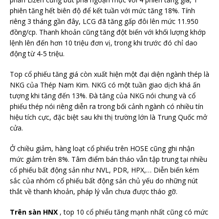
phiên tăng hết biên độ để kết tuần với mức tăng 18%. Tính
riêng 3 tháng gần đây, LCG đã tăng gấp đôi lên mức 11.950
đồng/cp. Thanh khoản cũng tăng đột biến với khối lượng khớp
lệnh lên đến hơn 10 triệu đơn vị, trong khi trước đó chỉ dao
động từ 4-5 triệu.
Top cổ phiếu tăng giá còn xuất hiện một đại diện ngành thép là
NKG của Thép Nam Kim. NKG có một tuần giao dịch khá ấn
tượng khi tăng đến 13%. Đà tăng của NKG nói chung và cổ
phiếu thép nói riêng diễn ra trong bối cảnh ngành có nhiều tín
hiệu tích cực, đặc biệt sau khi thị trường lớn là Trung Quốc mở
cửa.
Ở chiều giảm, hàng loạt cổ phiếu trên HOSE cũng ghi nhận
mức giảm trên 8%. Tâm điểm bán tháo vẫn tập trung tại nhiều
cổ phiếu bất động sản như NVL, PDR, HPX,… Diễn biến kém
sắc của nhóm cổ phiếu bất động sản chủ yếu do những nút
thắt về thanh khoản, pháp lý vẫn chưa được tháo gỡ.
Trên sàn HNX
, top 10 cổ phiếu tăng mạnh nhất cũng có mức