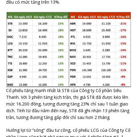
đều có mức tăng trên 13%.
Cổ phiếu tăng mạnh nhất là ST8 của Công ty Cổ phần Siêu
Thanh. Với 3 phiên tăng kịch trần, thị giá ST8 đã được kéo lên
mức 16.200 đồng, tương đương tăng 23% chỉ sau 1 tuần giao
dịch. Tính từ đầu năm đến nay, ST8 đã ghi nhận 13 phiên tăng
trần, tương đương tăng gấp đôi chỉ sau hơn 2 tháng.
Hưởng lợi từ “sóng” đầu tư công, cổ phiếu LCG của Công ty Cổ
phần Lizen cũng bứt phá ngoạn mục với 4 phiên tăng giá, 1