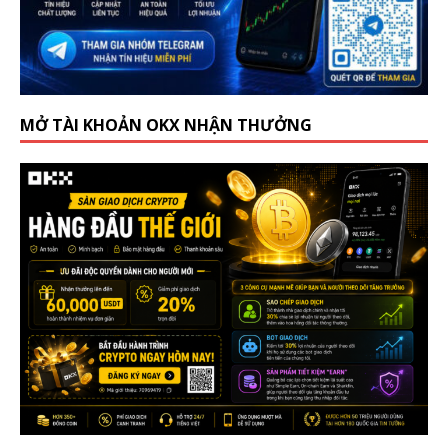
MỞ TÀI KHOẢN OKX NHẬN THƯỞNG