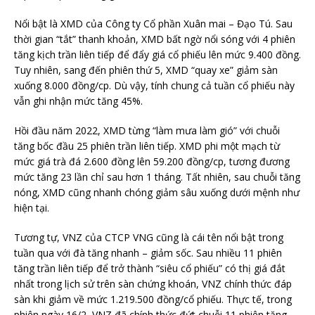
Nổi bật là XMD của Công ty Cổ phần Xuân mai – Đạo Tú. Sau
thời gian “tắt” thanh khoản, XMD bất ngờ nổi sóng với 4 phiên
tăng kịch trần liên tiếp để đẩy giá cổ phiếu lên mức 9.400 đồng.
Tuy nhiên, sang đến phiên thứ 5, XMD “quay xe” giảm sàn
xuống 8.000 đồng/cp. Dù vậy, tính chung cả tuần cổ phiếu này
vẫn ghi nhận mức tăng 45%.
Hồi đầu năm 2022, XMD từng “làm mưa làm gió” với chuỗi
tăng bốc đầu 25 phiên trần liên tiếp. XMD phi một mạch từ
mức giá trà đá 2.600 đồng lên 59.200 đồng/cp, tương đương
mức tăng 23 lần chỉ sau hơn 1 tháng. Tất nhiên, sau chuỗi tăng
nóng, XMD cũng nhanh chóng giảm sâu xuống dưới mệnh như
hiện tại.
Tương tự, VNZ của CTCP VNG cũng là cái tên nổi bật trong
tuần qua với đà tăng nhanh – giảm sốc. Sau nhiều 11 phiên
tăng trần liên tiếp để trở thành “siêu cổ phiếu” có thị giá đắt
nhất trong lịch sử trên sàn chứng khoán, VNZ chính thức đáp
sàn khi giảm về mức 1.219.500 đồng/cổ phiếu. Thực tế, trong
phiên ngày 16/2, VNZ đã chính thức đứt chuỗi 11 phiên tăng