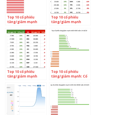
Top 10 cổ phiếu
Top 10 cổ phiếu
tăng/giảm mạnh
tăng/giảm mạnh
nhất tuần: Một cổ
nhất tuần: VHM trở
phiếu bất ngờ bật
thành điểm sáng, cổ
tăng 73% trong tuần
phiếu từng nổi sóng
VN-Index giảm 47
nhờ hiệu ứng Louis
điểm
bất ngờ tăng kịch
trần 4 phiên
Top 10 cổ phiếu
Top 10 cổ phiếu
tăng/giảm mạnh
tăng/giảm mạnh: Cổ
nhất tuần: Nhóm bất
phiếu Quốc Cường
động sản tăng tốc,
Gia Lai bất ngờ nổi
“bộ ba” cổ phiếu đình
sóng, loạt mã tăng
đám một thời bất
tốc trên 40% sau một
ngờ nổi sóng
tuần