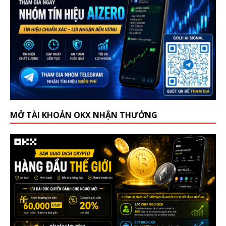
MỞ TÀI KHOẢN OKX NHẬN THƯỞNG