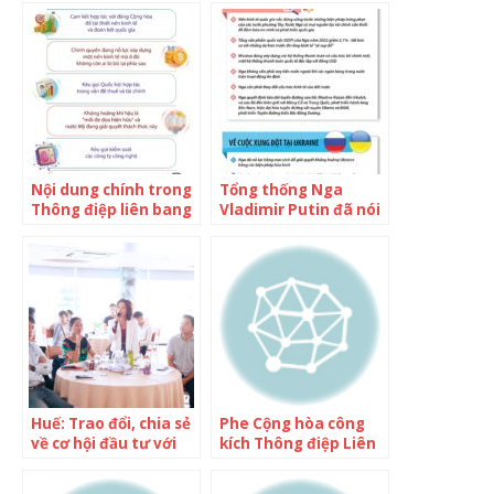
Nội dung chính trong
Tổng thống Nga
Thông điệp liên bang
Vladimir Putin đã nói
của Tổng thống Mỹ
gì trong Thông điệp
Joe Biden
liên bang?
Huế: Trao đổi, chia sẻ
Phe Cộng hòa công
về cơ hội đầu tư với
kích Thông điệp Liên
doanh nghiệp địa
bang của ông Biden
phương