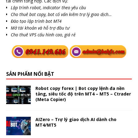
tài chính tổng hợp. Các dịch vụ:
Lập trình robot, indicator theo yêu cầu
Cho thuê bot copy, bot cố vấn kiêm trợ lý giao dịch…
Đào tạo lập trình bot MT4
Mở tài khoản và hỗ trợ đầu tư
Cho thuê VPS cấu hình cao, giá rẻ
SẢN PHẨM NỔI BẬT
Robot copy forex | Bot copy lệnh đa nền
tảng, siêu tốc độ trên MT4 – MT5 – Ctrader
(Meta Copier)
AIZero – Trợ lý giao dịch AI dành cho
MT4/MT5