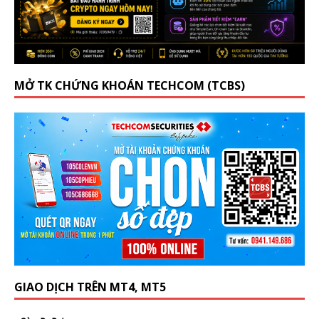
MỞ TK CHỨNG KHOÁN TECHCOM (TCBS)
GIAO DỊCH TRÊN MT4, MT5