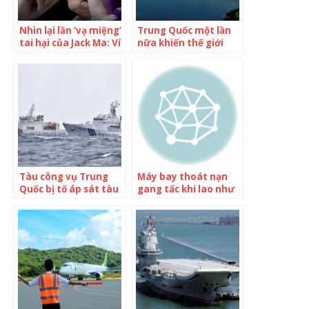
Nhìn lại lần ‘vạ miệng’
Trung Quốc một lần
tai hại của Jack Ma: Ví
nữa khiến thế giới
von ngân hàng Trung
ngỡ ngàng với tham
Quốc như ‘tiệm cầm
vọng dựng tuyến
đồ’, chê lãnh đạo
đường “khó làm nhất
dùng cách quản lý ga
hành tinh”: Dài 77km
tàu mà đòi vận hành
nhưng 90% là cầu và
sân bay
hầm, cho phép tàu
cao tốc chạy cả… dưới
biển
Tàu công vụ Trung
Máy bay thoát nạn
Quốc bị tố áp sát tàu
gang tấc khi lao như
cá Nhật
“tàu siêu tốc” xuống
Thái Bình Dương: Sai
lầm của phi công
được cứu vãn nhờ
một hệ thống