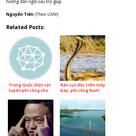
hướng dẫn ngồi sau trợ giúp.
Nguyễn Tiến
(Theo
USNI
)
Related Posts:
Trung Quốc chật vật
Rắn cực độc trên máy
tuyển phi công cho
bay, phi công Nam
ba tàu sân bay
Phi hạ cánh khẩn cấp