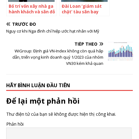
Bố trí vốn xây nhà ga
Đài Loan ‘giám sát
hành khách và sân đỗ
chặt’ tàu sân bay
tàu bay Sân bay Côn
Trung Quốc gần hòn
Đảo
đảo
TRƯỚC ĐÓ
Nguy cơ khi Nga đình chỉ hiệp ước hạt nhân với Mỹ
TIẾP THEO
WiGroup: Định giá VN-Index không còn quá hấp
dẫn, triển vọng kinh doanh quý 1/2023 của nhóm
VN30 kém khả quan
HÃY BÌNH LUẬN ĐẦU TIÊN
Để lại một phản hồi
Thư điện tử của bạn sẽ không được hiện thị công khai.
Phản hồi