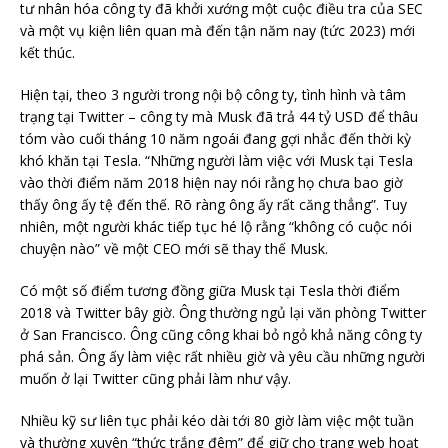
tư nhân hóa công ty đã khởi xướng một cuộc điều tra của SEC
và một vụ kiện liên quan mà đến tận năm nay (tức 2023) mới
kết thúc.
Hiện tại, theo 3 người trong nội bộ công ty, tình hình và tâm
trạng tại Twitter – công ty mà Musk đã trả 44 tỷ USD để thâu
tóm vào cuối tháng 10 năm ngoái đang gợi nhắc đến thời kỳ
khó khăn tại Tesla. “Những người làm việc với Musk tại Tesla
vào thời điểm năm 2018 hiện nay nói rằng họ chưa bao giờ
thấy ông ấy tệ đến thế. Rõ ràng ông ấy rất căng thẳng”. Tuy
nhiên, một người khác tiếp tục hé lộ rằng “không có cuộc nói
chuyện nào” về một CEO mới sẽ thay thế Musk.
Có một số điểm tương đồng giữa Musk tại Tesla thời điểm
2018 và Twitter bây giờ. Ông thường ngủ lại văn phòng Twitter
ở San Francisco. Ông cũng công khai bỏ ngỏ khả năng công ty
phá sản. Ông ấy làm việc rất nhiều giờ và yêu cầu những người
muốn ở lại Twitter cũng phải làm như vậy.
Nhiều kỹ sư liên tục phải kéo dài tới 80 giờ làm việc một tuần
và thường xuyên “thức trắng đêm” để giữ cho trang web hoạt