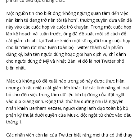
phí thì cứ tiếp tục chồng chất.
Một nguồn tin cho biết ông “không ngừng quan tâm đến việc
nền kinh tế đang trở nên tồi tệ hơn”, thường xuyên đưa vấn đề
này vào các cuộc họp và cuộc trò chuyện. Trong một cuộc họp
lập kế hoạch vài tuần trước, ông đã đề xuất một số cách để
cắt giảm chi phí tại Twitter khiến một số người trong cuộc họp
cho là “điên rồ” như: Biến toàn bộ Twitter thành sản phẩm
đăng ký, bán tên người dùng hoặc giới hạn dịch vụ chỉ dành
cho người dùng ở Mỹ và Nhật Bản, vì đó là nơi Twitter phổ
biến nhất.
Mặc dù không có đề xuất nào trong số này được thực hiện,
nhưng có rất nhiều cắt giảm lớn khác, từ các tính năng bị loại
bỏ cho đến việc trung tâm dữ liệu lớn bị đóng cửa đột ngột
vào dịp Giáng sinh. Động thái thứ hai dường như là nguyên
nhân khiến Benham Rezaei, người đang lãnh đạo toàn bộ bộ
phận kỹ thuật dưới quyền của Musk, đột ngột từ chức vào đầu
tháng 1.
Các nhân viên còn lại của Twitter biết rằng mọi thứ có thể thay