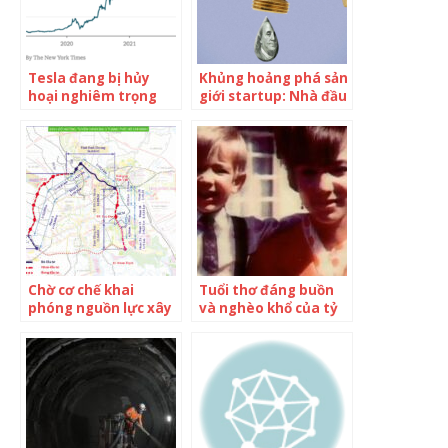
Tesla đang bị hủy
Khủng hoảng phá sản
hoại nghiêm trọng
giới startup: Nhà đầu
bởi Elon Musk: Vốn
tư ồ ạt rút vốn, 12
hóa bốc hơi 400 tỷ
tháng tới sẽ còn khó
USD, nhân tài rời bỏ,
khăn hơn
khó khăn bủa vây
nhưng CEO chỉ mai
mê tweet cãi cọ qua
lại
Chờ cơ chế khai
Tuổi thơ đáng buồn
phóng nguồn lực xây
và nghèo khổ của tỷ
2 dự án hàng chục
phú Amazon: Từ con
nghìn tỷ để đời
trai bà mẹ đơn thân
trẻ tuổi đến người
giàu bậc nhất hành
tinh