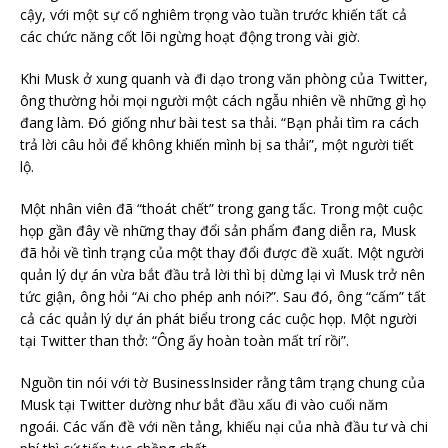
cậy, với một sự cố nghiêm trọng vào tuần trước khiến tất cả
các chức năng cốt lõi ngừng hoạt động trong vài giờ.
Khi Musk ở xung quanh và đi dạo trong văn phòng của Twitter,
ông thường hỏi mọi người một cách ngẫu nhiên về những gì họ
đang làm. Đó giống như bài test sa thải. “Bạn phải tìm ra cách
trả lời câu hỏi để không khiến mình bị sa thải”, một người tiết
lộ.
Một nhân viên đã “thoát chết” trong gang tấc. Trong một cuộc
họp gần đây về những thay đổi sản phẩm đang diễn ra, Musk
đã hỏi về tình trạng của một thay đổi được đề xuất. Một người
quản lý dự án vừa bắt đầu trả lời thì bị dừng lại vì Musk trở nên
tức giận, ông hỏi “Ai cho phép anh nói?”. Sau đó, ông “cấm” tất
cả các quản lý dự án phát biểu trong các cuộc họp. Một người
tại Twitter than thở: “Ông ấy hoàn toàn mất trí rồi”.
Nguồn tin nói với tờ BusinessInsider rằng tâm trạng chung của
Musk tại Twitter dường như bắt đầu xấu đi vào cuối năm
ngoái. Các vấn đề với nền tảng, khiếu nại của nhà đầu tư và chi