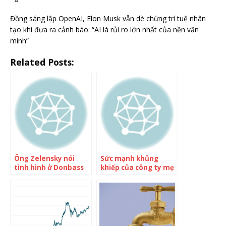
Đồng sáng lập OpenAI, Elon Musk vẫn dè chừng trí tuệ nhân
tạo khi đưa ra cảnh báo: “AI là rủi ro lớn nhất của nền văn
minh”
Related Posts:
Ông Zelensky nói
Sức mạnh khủng
tình hình ở Donbass
khiếp của công ty mẹ
‘đau đớn, khó khăn’
TikTok: Bỏ hàng tỷ
USD ‘mua’ người
dùng khắp thế giới, là
startup hiếm hoi bắt
đầu có lãi