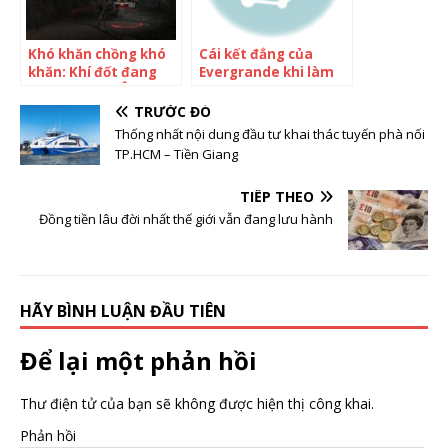
Khó khăn chồng khó
Cái kết đắng của
khăn: Khí đốt đang
Evergrande khi làm
cạn mà Châu Âu còn
xe điện: Từng có lúc
tranh cãi về chất thải
vốn hóa lớn hơn Ford,
TRƯỚC ĐÓ
hạt nhân
‘nổ’ sẽ vượt Tesla
Thống nhất nội dung đầu tư khai thác tuyến phà nối
trong 3 – 5 năm giờ
TP.HCM – Tiền Giang
hết sạch tiền, nguy cơ
dừng sản xuất
TIẾP THEO
Đồng tiền lâu đời nhất thế giới vẫn đang lưu hành
HÃY BÌNH LUẬN ĐẦU TIÊN
Để lại một phản hồi
Thư điện tử của bạn sẽ không được hiện thị công khai.
Phản hồi