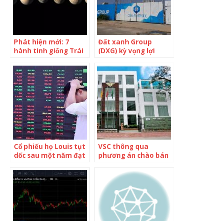
Phát hiện mới: 7
Đất xanh Group
hành tinh giống Trái
(DXG) kỳ vọng lợi
Đất có thể ở được
nhuận sau thuế 1.400
tỷ đồng, không chia
cổ tức 2021
Cổ phiếu họ Louis tụt
VSC thông qua
dốc sau một năm đạt
phương án chào bán
đỉnh
40 triệu cổ phiếu cho
2 nhà đầu tư chiến
lược