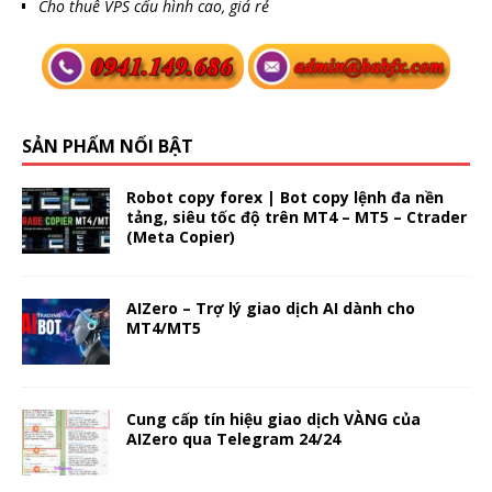
Cho thuê VPS cấu hình cao, giá rẻ
SẢN PHẨM NỔI BẬT
Robot copy forex | Bot copy lệnh đa nền
tảng, siêu tốc độ trên MT4 – MT5 – Ctrader
(Meta Copier)
AIZero – Trợ lý giao dịch AI dành cho
MT4/MT5
Cung cấp tín hiệu giao dịch VÀNG của
AIZero qua Telegram 24/24