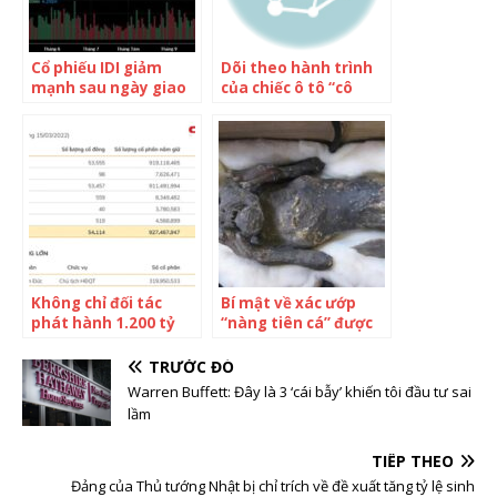
Cổ phiếu IDI giảm
Dõi theo hành trình
mạnh sau ngày giao
của chiếc ô tô “cô
dịch không hưởng
độc” nhất hành tinh:
quyền nhận cổ tức
Tròn 5 năm rời trái
đất, chiếc Tesla mà
Elon Musk phóng vào
vũ trụ hiện đang ở
đâu?
Không chỉ đối tác
Bí mật về xác ướp
phát hành 1.200 tỷ
“nàng tiên cá” được
sắp tới, có gần 55.000
tôn thờ 300 năm ở
cổ đông đang đồng
Nhật Bản cuối cùng
TRƯỚC ĐÓ
hành cùng bầu Đức
cũng được giải mã:
Warren Buffett: Đây là 3 ‘cái bẫy’ khiến tôi đầu tư sai
trên hành trình mới 1
Sự thật vô cùng gây
lầm
cây – 1 con
sốc
TIẾP THEO
Đảng của Thủ tướng Nhật bị chỉ trích về đề xuất tăng tỷ lệ sinh