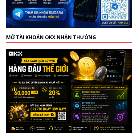
MỞ TÀI KHOẢN OKX NHẬN THƯỞNG